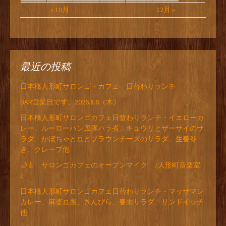
« 10月
12月 »
最近の投稿
日本橋人形町サロンゴ・カフェ 日替わりランチ
BAR営業日です。2026.8.6（木）
日本橋人形町サロンゴカフェ日替わりランチ・イエローカ
レー、ルーローハン風豚バラ煮、キュウリとザーサイのサ
ラダ、かぼちゃと豆とブラウンチーズのサラダ、生春巻
き、クレープ他
🌙🎸 サロンゴカフェのオープンマイク ♪人形町音楽室
♪
日本橋人形町サロンゴカフェ日替わりランチ・マッサマン
カレー、麻婆豆腐、きんぴら、春雨サラダ、サンドイッチ
他