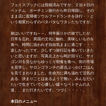
フェイスブックには投稿済みですが、２泊４日の
ベトナム ホーチミン旅行から昨日帰国し、その
まま店に直帰後ソウルフードランチを決行・・と
いう相変わらずのバタバタなワタシたちですが。
旅はいいですね～～。何年振りかの旅でしたが、
日常を忘れ、異国の文化に触れ、美味しいものを
食べ、時間に追われず自由気ままに過ごす・・・
楽しかったです。少しずつ旅行記を書いていきた
いと思いますが、写真左上から時計回りに、サイ
ゴン川を見ながらゆっくり朝食を食べ、街の市場
を見学し、サロンゴランチの原点ぶっかけごはん
を見てまわりました。生命力に満ち溢れて活気の
ある、決まりごとはあるようで無い、みんなだい
たいで生きていて心優しい緩々なベトナムの人
達、、また行きたいです。つづく・・・・。
本日のメニュー