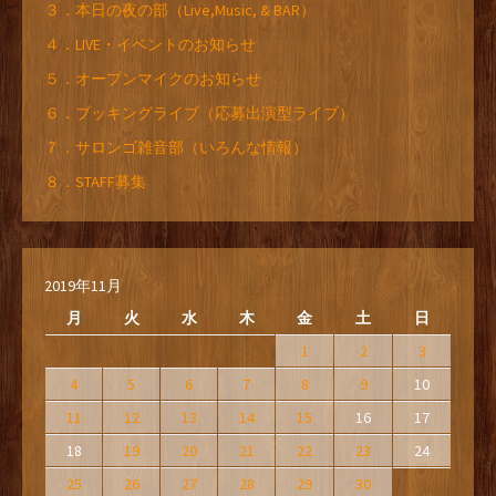
３．本日の夜の部（Live,Music, & BAR）
４．LIVE・イベントのお知らせ
５．オープンマイクのお知らせ
６．ブッキングライブ（応募出演型ライブ）
７．サロンゴ雑音部（いろんな情報）
８．STAFF募集
2019年11月
月
火
水
木
金
土
日
1
2
3
4
5
6
7
8
9
10
11
12
13
14
15
16
17
18
19
20
21
22
23
24
25
26
27
28
29
30