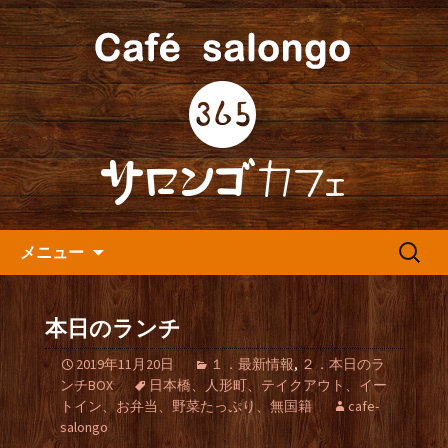
人形町の音楽カフェ『365カフェ』より
最新情報をお届けします。
人形町の『365(サロンゴ)カフ
ェ』よりお知らせ
コンテンツへ移動
検
メニュー
索:
本日のランチ
2019年11月20日
１．最新情報
,
２．本日のラ
ンチBOX
日本橋、人形町、テイクアウト、イー
トイン、お弁当、野菜たっぷり、無国籍
cafe-
salongo