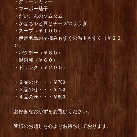
・グリーンカレー
・マーボー茄子
・だいこんのソムタム
・かぼちゃと豆とチーズのサラダ
・スープ（￥１００）
・伊是名島の早摘みもずくの温玉もずく（￥２３
０）
・パクチー（￥８０）
・温泉卵（￥６０）
・ドリンク（￥２００）
・２品のせ・・・￥700
・３品のせ・・・￥750
・４品のせ・・・￥800
お好きなおかずをお選びください。
皆様のお越しを心よりお待ちしております。