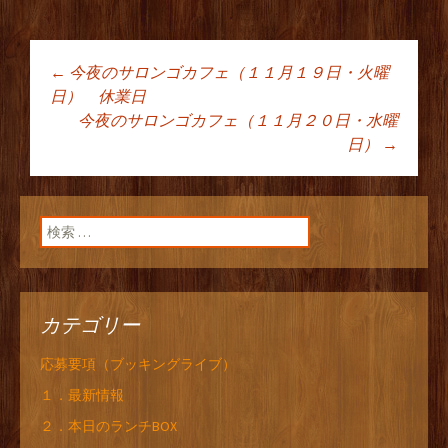
←
今夜のサロンゴカフェ（１１月１９日・火曜
投稿ナビゲーショ
日） 休業日
今夜のサロンゴカフェ（１１月２０日・水曜
日）
→
ン
検索:
カテゴリー
応募要項（ブッキングライブ）
１．最新情報
２．本日のランチBOX