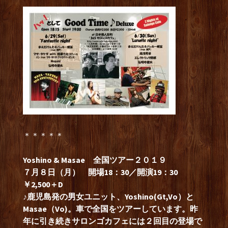
＊＊＊＊＊
Yoshino & Masae 全国ツアー２０１９
７月８日（月） 開場18：30／開演19：30
￥2,500＋D
♪鹿児島発の男女ユニット、Yoshino(Gt,Vo）と
Masae（Vo)。車で全国をツアーしています。昨
年に引き続きサロンゴカフェには２回目の登場で