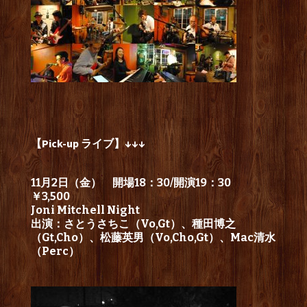
【Pick-up ライブ】↓↓↓
11月2日（金） 開場18：30/開演19：30
￥3,500
Joni Mitchell Night
出演：さとうさちこ（Vo,Gt）、種田博之
（Gt,Cho）、松藤英男（Vo,Cho,Gt）、Mac清水
（Perc）