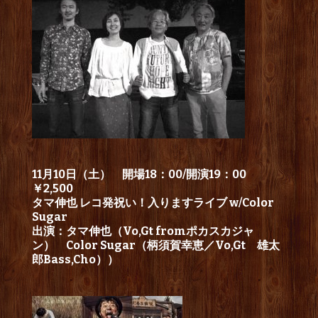
11月10日（土） 開場18：00/開演19：00
￥2,500
タマ伸也 レコ発祝い！入りますライブ w/Color
Sugar
出演：タマ伸也（Vo,Gt fromポカスカジャ
ン） Color Sugar（柄須賀幸恵／Vo,Gt 雄太
郎Bass,Cho））