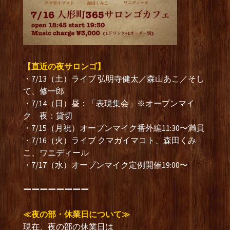
【直近の夜サロンゴ】
・7/13（土）ライブ 弘明寺健太／森山あこ／そし
て、修一郎
・7/14（日）昼：「表現集会」※オープンマイ
ク 夜：貸切
・7/15（月祝）オープンマイク番外編11:30〜満員
・7/16（火）ライブ クマガイマコト、森田くみ
こ、ワニディール
・7/17（水）オープンマイク定例開催19:00〜
ーーーーーーーー
≪夜の部・休業日について≫
現在、夜の部の休業日は