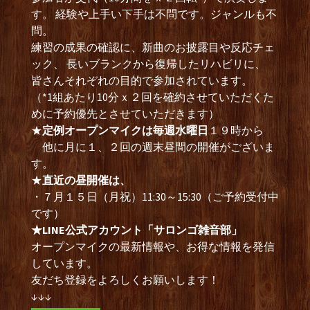
す。 経験や上手い下手は不問です。ジャンルも不
問。
練習の成果の確認に、新曲のお披露目や反応チェ
ック、 長いブランクから復帰したリハビリに、
皆さんそれぞれの目的で参加されています。
（*1組あたり10分ｘ２回を確約させていただくた
めに予約優先とさせていただきます）
★
定例オープンマイクは毎週水曜日
１９時から
他に月に１、２回の週末昼間の開催がございま
す。
★
直近の昼開催は、
・７月１５日（月祝）11:30～15:30（ご予約受付中
です）
★LINE公式アカウント「サロンゴ雑音部」
オープンマイクの最新情報や、お得な情報を発信
しています。
友だち登録をよろしくお願いします！
↓↓↓