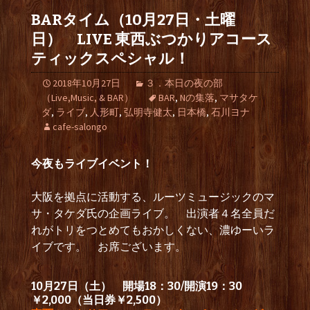
BARタイム（10月27日・土曜
日） LIVE 東西ぶつかりアコース
ティックスペシャル！
2018年10月27日
３．本日の夜の部
（Live,Music, & BAR）
BAR
,
Nの集落
,
マサタケ
ダ
,
ライブ
,
人形町
,
弘明寺健太
,
日本橋
,
石川ヨナ
cafe-salongo
今夜もライブイベント！
大阪を拠点に活動する、ルーツミュージックのマ
サ・タケダ氏の企画ライブ。 出演者４名全員だ
れがトリをつとめてもおかしくない、濃ゆーいラ
イブです。 お席ございます。
10月27日（土） 開場18：30/開演19：30
￥2,000（当日券￥2,500）