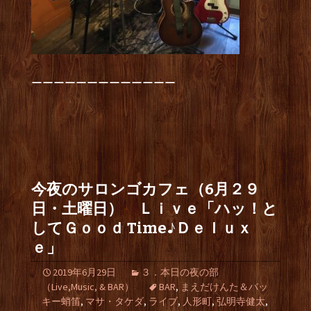
ーーーーーーーーーーーーー
今夜のサロンゴカフェ（6月２９
日・土曜日） Ｌｉｖｅ「ハッ！と
してＧｏｏｄ Time♪Ｄｅｌｕｘ
ｅ」
2019年6月29日
３．本日の夜の部
（Live,Music, & BAR）
BAR
,
まえだけんた＆バッ
キー蛸笛
,
マサ・タケダ
,
ライブ
,
人形町
,
弘明寺健太
,