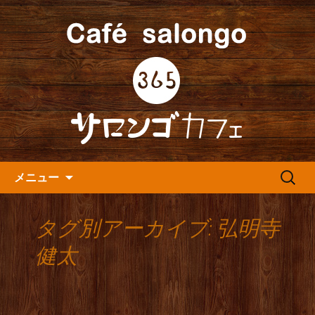
人形町の音楽カフェ『365カフェ』より
最新情報をお届けします。
人形町の『365(サロンゴ)カフ
ェ』よりお知らせ
コンテンツへ移動
検
メニュー
索:
タグ別アーカイブ: 弘明寺
健太