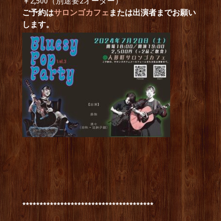
￥2,500（別途要2オーダー）
ご予約は
サロンゴカフェ
または出演者までお願い
します。
**************************************