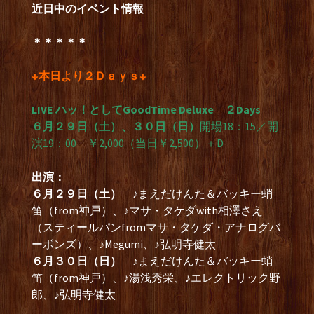
近日中のイベント情報
＊＊＊＊＊
↓本日より２Ｄａｙｓ↓
LIVE ハッ！としてGoodTime Deluxe ２Days
６月２９日（土）、３０日（日）
開場18：15／開
演19：00 ￥2,000（当日￥2,500）＋D
出演：
６月２９日（土）
♪まえだけんた＆バッキー蛸
笛（from神戸）、♪マサ・タケダwith相澤さえ
（スティールパンfromマサ・タケダ・アナログバ
ーボンズ）、♪Megumi、♪弘明寺健太
６月３０日（日）
♪まえだけんた＆バッキー蛸
笛（from神戸）、♪湯浅秀栄、♪エレクトリック野
郎、♪弘明寺健太