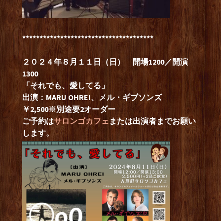
**************************************
２０２４年８月１１日（日） 開場1200／開演
1300
「それでも、愛してる」
出演：MARU OHREI、メル・ギブソンズ
￥2,500※別途要2オーダー
ご予約は
サロンゴカフェ
または出演者までお願い
します。