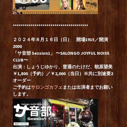
**************************************
２０２４年８月１６日（日） 開場1915／開演
2000
「サ音部 Session1」 〜SALONGO JOYFUL NOISE
CLUB〜
出演：しょうじゆかり、普通のたけだ、朝原望美
￥1,800（予約）／￥2,000（当日）※共に別途要2
オーダー
ご予約は
サロンゴカフェ
または出演者までお願い
します。