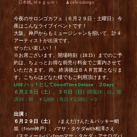
日本橋
,
Ｍｅｇｕｍｉ
cafe-salongo
今夜のサロンゴカフェ（６月２９日・土曜日） 今
夜はこんなライブイベントです！
大阪、神戸からもミュージシャンを招いて、計４
アーティストが出演です。
ぜったい楽しい！！
※お席ございます。開場時刻（18:15）までのご予
約は、ちょっとお得な前売り料金でご案内させて
いただきます。 尚、終演後はＢＡＲ営業となりま
す。こちらはどなた様でもご利用頂けます。
LIVE ハッ！としてGoodTime Deluxe ２Days
６月２９日（土）、３０日（日）
開場18：15／開
演19：00 ￥2,000（当日￥2,500）＋D
出演：
６月２９日（土）
♪まえだけんた＆バッキー蛸
笛（from神戸）、♪マサ・タケダwith相澤さえ
（スティールパンfromマサ・タケダ・アナログバ