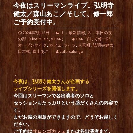
今夜はスリーマンライブ。弘明寺
健太／森山あこ／そして、修一郎
ご予約受付中。
2024年7月13日
１．最新情報
,
３．本日の夜
の部（Live,Music, & BAR）
BAR
,
そして修一郎
,
オープンマイク
,
カフェ
,
ライブ
,
人形町
,
弘明寺健太
,
日本橋
,
森山あこ
cafe-salongo
．
今夜は、弘明寺健太さんが企画する
ライブシリーズを開催します。
今回はスリーマンで各出演者のソロと
セッションもたっぷりという盛だくさんの内容で
す。
まだお席の用意ができますので、どうぞお越しく
ださい。
ご予約は
サロンゴカフェ
または各出演者まで。