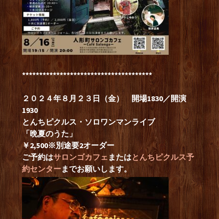
**************************************
２０２４年８月２３日
（金） 開場1830／開演
1930
とんちピクルス・ソロワンマンライブ
「晩夏のうた」
￥2,500※別途要2オーダー
ご予約は
サロンゴカフェ
または
とんちピクルス予
約センター
までお願いします。