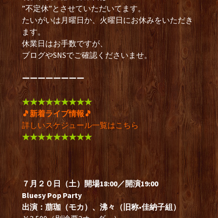
”不定休”とさせていただいてます。
たいがいは月曜日か、火曜日にお休みをいただき
ます。
休業日はお手数ですが、
ブログやSNSでご確認くださいませ。
ーーーーーーーー
★★★★★★★★★
🎵新着ライブ情報🎵
詳しいスケジュール一覧は
こちら
★★★★★★★★★
７月２０日（土）開場18:00／開演19:00
Bluesy Pop Party
出演：萠珈（モカ）、沸々（旧称•佳納子組）