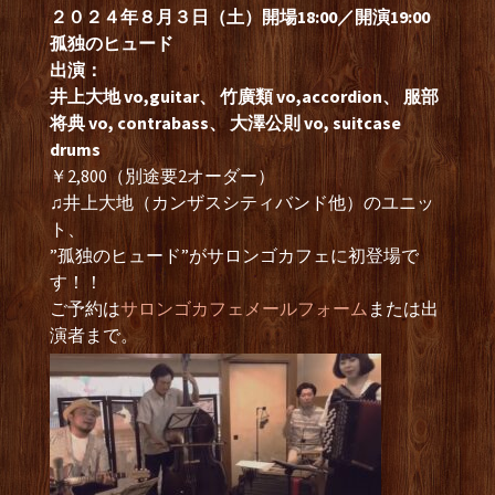
２０２４年８月３日（土）開場18:00／開演19:00
孤独のヒュード
出演：
井上大地 vo,guitar、 竹廣類 vo,accordion、 服部
将典 vo, contrabass、 大澤公則 vo, suitcase
drums
￥2,800（別途要2オーダー）
♫井上大地（カンザスシティバンド他）のユニッ
ト、
”孤独のヒュード”がサロンゴカフェに初登場で
す！！
ご予約は
サロンゴカフェメールフォーム
または出
演者まで。