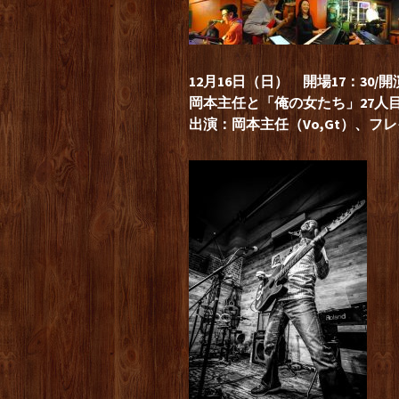
12月16日（日） 開場17：30/開演
岡本主任と「俺の女たち」27人
出演：岡本主任（Vo,Gt）、