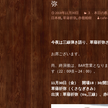
弥
2018年11月30日
３．本日の夜の部（
日本橋
,
草薙祈弥
,
赤嶺裕樹
cafe
今夜は三線弾き語り、草薙祈弥
お席ございます。
尚、終演後は、BAR営業となり
す（22：00頃～24：00）。
11月30日（金） 開場18：30/開演
草薙祈弥（くさなぎきみ）
出演：草薙祈弥（Vo,三線）、赤