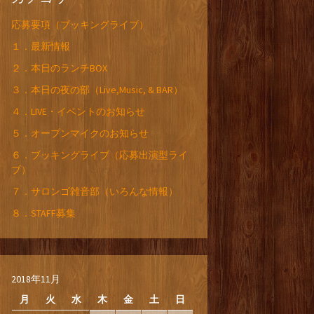
応募要項（ブッキングライブ）
１．最新情報
２．本日のランチBOX
３．本日の夜の部（Live,Music, & BAR）
４．LIVE・イベントのお知らせ
５．オープンマイクのお知らせ
６．ブッキングライブ（応募出演型ライ
ブ）
７．サロンゴ雑音部（いろんな情報）
８．STAFF募集
2018年11月
月
火
水
木
金
土
日