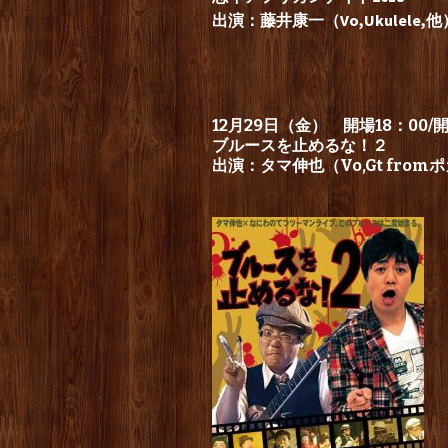
出演：藤井康一（Vo,Ukulele,他
12月29日（金） 開場18：00/開
ブルースを止めるな！２
出演：タマ伸也（Vo,Gt fro