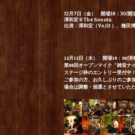
12月7日（金） 開場18：30/開演
澤和宏 & The Sonota
出演：澤和宏（Vo,Gt ）、種田
12月12日（水） 開場18：30/演
第88回オープンマイク「雑音ナ
ステージ枠のエントリー受付中！ 
ご参加の方、お久しぶりのご参
場合は調整・抽選とさせていただ