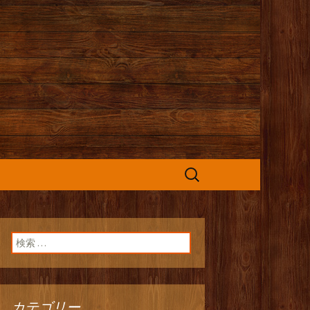
カフェ』よりお
検
索:
検索:
カテゴリー