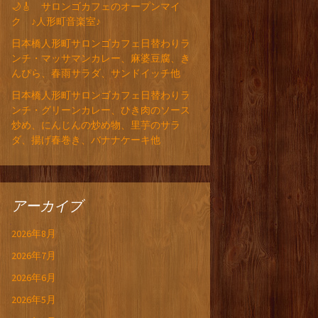
🌙🎸 サロンゴカフェのオープンマイ
ク ♪人形町音楽室♪
日本橋人形町サロンゴカフェ日替わりラ
ンチ・マッサマンカレー、麻婆豆腐、き
んぴら、春雨サラダ、サンドイッチ他
日本橋人形町サロンゴカフェ日替わりラ
ンチ・グリーンカレー、ひき肉のソース
炒め、にんじんの炒め物、里芋のサラ
ダ、揚げ春巻き、バナナケーキ他
アーカイブ
2026年8月
2026年7月
2026年6月
2026年5月