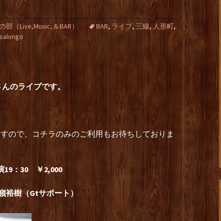
Live,Music, & BAR）
BAR
,
ライブ
,
三線
,
人形町
,
-salongo
さんのライブです。
ますので、コチラのみのご利用もお待ちしておりま
19：30 ￥2,000
嶺裕樹（Gtサポート）