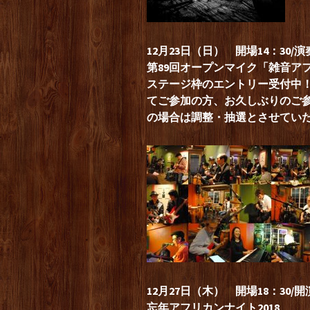
12月23日（日） 開場14：30/演
第89回オープンマイク「雑音ア
ステージ枠のエントリー受付中！ 
てご参加の方、お久しぶりのご
の場合は調整・抽選とさせていた
12月27日（木） 開場18：30/開演
忘年アフリカンナイト2018