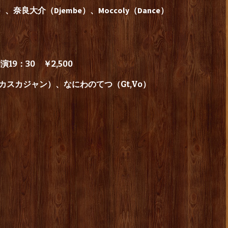
）、奈良大介（Djembe）、Moccoly（Dance）
演19：30 ￥2,500
mポカスカジャン）、なにわのてつ（Gt,Vo）