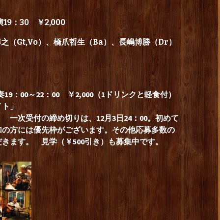
19：30 ￥2,000
博之（Gt,Vo）、橋爪哲生（Ba）、長嶋博勝（Dr）
奏19：00～22：00 ￥2,000（1ドリンクと軽食付）
イト」
一次受付の締め切りは、12月3日24：00。初めて
加の方には優先枠がございます。その他応募多数の
きます。 見学（￥500引き）も募集中です。