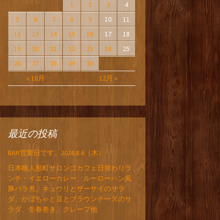
1
2
3
4
5
6
7
8
9
10
11
12
13
14
15
16
17
18
19
20
21
22
23
24
25
26
27
28
29
30
« 10月
12月 »
最近の投稿
BAR営業日です。2026.8.6（木）
日本橋人形町サロンゴカフェ日替わりラ
ンチ・イエローカレー、ルーローハン風
豚バラ煮、キュウリとザーサイのサラ
ダ、かぼちゃと豆とブラウンチーズのサ
ラダ、生春巻き、クレープ他