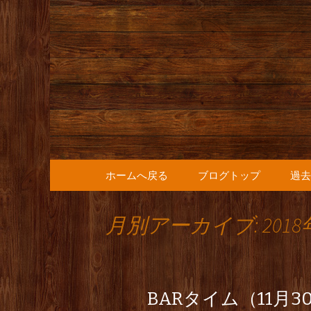
人形町の音楽カフェ『36
人形町の『
知らせ
コンテンツへ移動
ホームへ戻る
ブログトップ
過去
月別アーカイブ: 2018
BARタイム（11月