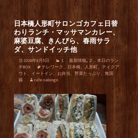
日本橋人形町サロンゴカフェ日替
わりランチ・マッサマンカレー、
麻婆豆腐、きんぴら、春雨サラ
ダ、サンドイッチ他
2026年8月5日
１．最新情報
,
２．本日のラン
チBOX
テレワーク、日本橋、人形町、テイクア
ウト、イートイン、お弁当、野菜たっぷり、無国
籍
cafe-salongo