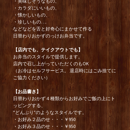
・美味しそうなもの、
・カラダにいいもの、
・懐かしいもの、
・珍しいもの….
などなどを舌と好奇心にまかせて作る
日替わりおかずのっけお弁当です。
【店内でも、テイクアウトでも】
お弁当のスタイルで提供します。
店内で召し上がっていただくのもOK
（お冷はセルフサービス。 退店時にはごみ捨てに
ご協力ください）
【お品書き】
日替わりおかず４種類からお好みでご飯の上にト
ッピングする、
”どんぶり”のようなスタイルです。
・お好み２品のせ・・・￥950
・お好み３品のせ・・・￥950