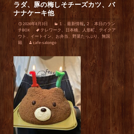
ラダ、豚の梅しそチーズカツ、バ
ナナケーキ他
2026年8月3日
１．最新情報
,
２．本日のラン
チBOX
テレワーク、日本橋、人形町、テイクア
ウト、イートイン、お弁当、野菜たっぷり、無国
籍
cafe-salongo