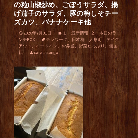
の粒山椒炒め、ごぼうサラダ、揚
げ茄子のサラダ、豚の梅しそチー
ズカツ、バナナケーキ他
2026年7月31日
１．最新情報
,
２．本日のラ
ンチBOX
テレワーク、日本橋、人形町、テイク
アウト、イートイン、お弁当、野菜たっぷり、無国
籍
cafe-salongo