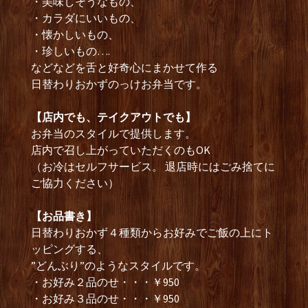
・美味しそうなもの、
・カラダにいいもの、
・懐かしいもの、
・珍しいもの….
などなどを舌と好奇心にまかせて作る
日替わりおかずのっけお弁当です。
【店内でも、テイクアウトでも】
お弁当のスタイルで提供します。
店内で召し上がっていただくのもOK
（お冷はセルフサービス。 退店時にはごみ捨てに
ご協力ください）
【お品書き】
日替わりおかず４種類からお好みでご飯の上にト
ッピングする、
”どんぶり”のようなスタイルです。
・お好み２品のせ・・・￥950
・お好み３品のせ・・・￥950