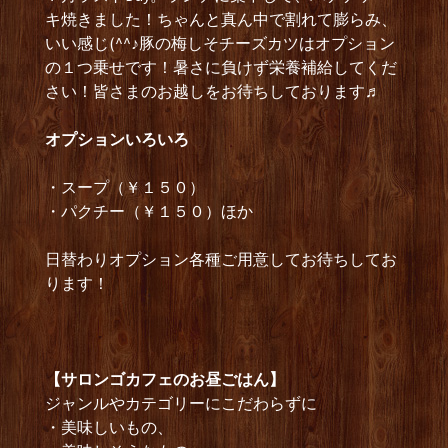
キ焼きました！ちゃんと真ん中で割れて膨らみ、
いい感じ(^^♪豚の梅しそチーズカツはオプション
の１つ乗せです！暑さに負けず栄養補給してくだ
さい！皆さまのお越しをお待ちしております♬
オプショ
ンいろいろ
・スープ（￥１５０）
・パクチー（￥１５０）ほか
日替わりオプション各種ご用意してお待ちしてお
ります！
【サロンゴカフェのお昼ごはん】
ジャンルやカテゴリーにこだわらずに
・美味しいもの、