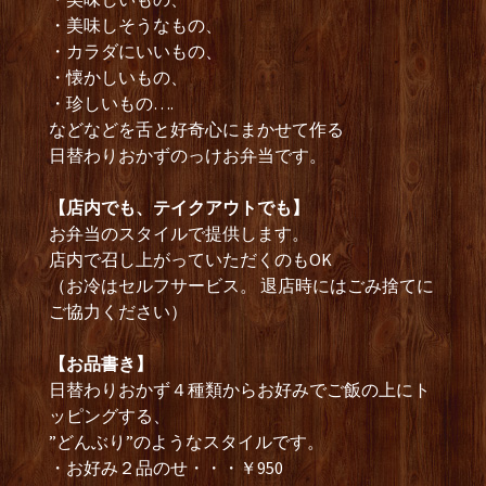
・美味しそうなもの、
・カラダにいいもの、
・懐かしいもの、
・珍しいもの….
などなどを舌と好奇心にまかせて作る
日替わりおかずのっけお弁当です。
【店内でも、テイクアウトでも】
お弁当のスタイルで提供します。
店内で召し上がっていただくのもOK
（お冷はセルフサービス。 退店時にはごみ捨てに
ご協力ください）
【お品書き】
日替わりおかず４種類からお好みでご飯の上にト
ッピングする、
”どんぶり”のようなスタイルです。
・お好み２品のせ・・・￥950