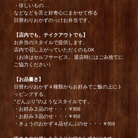
・珍しいもの….
などなどを舌と好奇心にまかせて作る
日替わりおかずのっけお弁当です。
【店内でも、テイクアウトでも】
お弁当のスタイルで提供します。
店内で召し上がっていただくのもOK
（お冷はセルフサービス。 退店時にはごみ捨てに
ご協力ください）
【お品書き】
日替わりおかず４種類からお好みでご飯の上にト
ッピングする、
”どんぶり”のようなスタイルです。
・お好み２品のせ・・・￥950
・お好み３品のせ・・・￥950
・きょうのおかず４品ぜんぶのせ・・・￥950