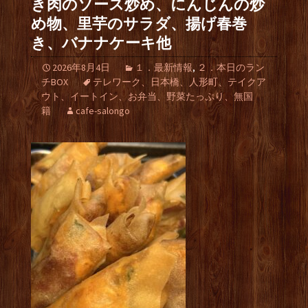
き肉のソース炒め、にんじんの炒
め物、里芋のサラダ、揚げ春巻
き、バナナケーキ他
2026年8月4日
１．最新情報
,
２．本日のラン
チBOX
テレワーク、日本橋、人形町、テイクア
ウト、イートイン、お弁当、野菜たっぷり、無国
籍
cafe-salongo