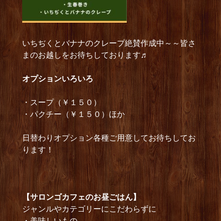
いちぢくとバナナのクレープ絶賛作成中～～皆さ
まのお越しをお待ちしております♬
オプショ
ンいろいろ
・スープ（￥１５０）
・パクチー（￥１５０）ほか
日替わりオプション各種ご用意してお待ちしてお
ります！
【サロンゴカフェのお昼ごはん】
ジャンルやカテゴリーにこだわらずに
・美味しいもの、