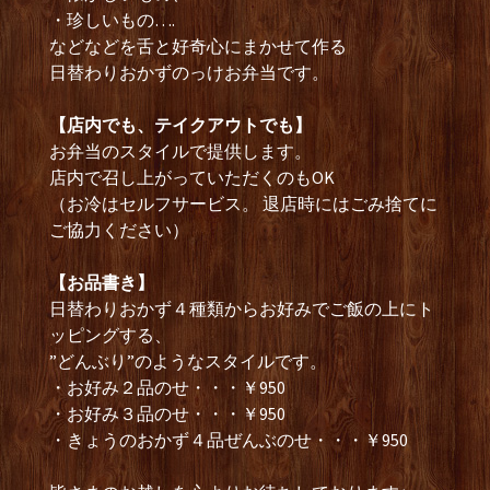
・珍しいもの….
などなどを舌と好奇心にまかせて作る
日替わりおかずのっけお弁当です。
【店内でも、テイクアウトでも】
お弁当のスタイルで提供します。
店内で召し上がっていただくのもOK
（お冷はセルフサービス。 退店時にはごみ捨てに
ご協力ください）
【お品書き】
日替わりおかず４種類からお好みでご飯の上にト
ッピングする、
”どんぶり”のようなスタイルです。
・お好み２品のせ・・・￥950
・お好み３品のせ・・・￥950
・きょうのおかず４品ぜんぶのせ・・・￥950