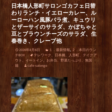
日本橋人形町サロンゴカフェ日替
わりランチ・イエローカレー、ル
ーローハン風豚バラ煮、キュウリ
とザーサイのサラダ、かぼちゃと
豆とブラウンチーズのサラダ、生
春巻き、クレープ他
2026年8月6日
１．最新情報
,
２．本日のラン
チBOX
テレワーク、日本橋、人形町、テイクア
ウト、イートイン、お弁当、野菜たっぷり、無国
籍
cafe-salongo