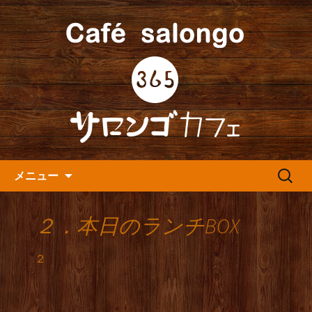
人形町の音楽カフェ『365カフェ』より
最新情報をお届けします。
人形町の『365(サロンゴ)カフ
ェ』よりお知らせ
コンテンツへ移動
検
メニュー
索:
２．本日のランチBOX
２