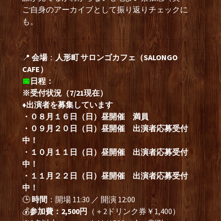
ご自身のアーカイブとして振り返りチェックに
も。
📍
会場
：
人形町 サロンゴカフェ（SALONGO
CAFE）
📅
日程：
※受付状況（7/21現在）
♦
出演者を募集しています
・０８月１６日（日）昼開催 満員
・０９月２０日（日）昼開催 出演者応募受付
中！
・１０月１１日（日）昼開催 出演者応募受付
中！
・１１月２２日（日）昼開催 出演者応募受付
中！
🕒
時間
：開場 11:30 ／ 開演 12:00
💰
参加費
：2,500円
（＋2ドリンク券￥1,400）