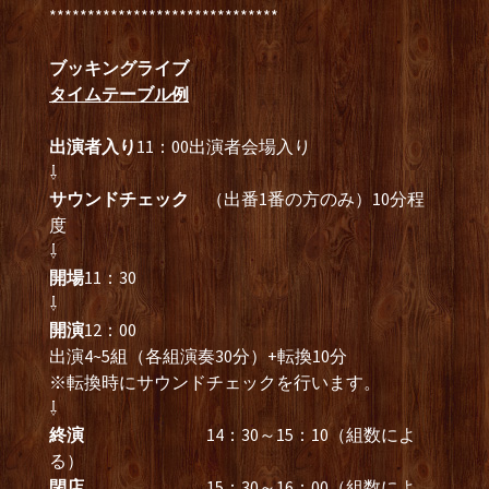
******************************
ブッキングライブ
タイムテーブル例
出演者入り
11：00出演者会場入り
⇩
サウンドチェック
（出番1番の方のみ）10分程
度
⇩
開場
11：30
⇩
開演
12：00
出演4~5組（各組演奏30分）+転換10分
※転換時にサウンドチェックを行います。
⇩
終演
14：30～15：10（組数によ
る）
閉店
15：30～16：00（組数によ