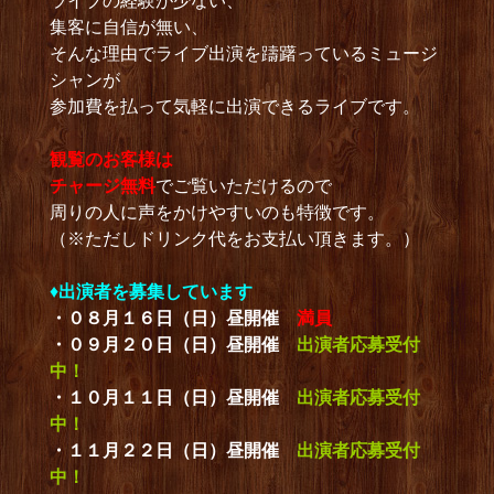
ライブの経験が少ない、
集客に自信が無い、
そんな理由でライブ出演を躊躇っているミュージ
シャンが
参加費を払って気軽に出演できるライブです。
観覧のお客様は
チャージ無料
でご覧いただけるので
周りの人に声をかけやすいのも特徴です。
（※ただしドリンク代をお支払い頂きます。）
♦
出演者を募集しています
・０８月１６日（日）昼開催
満員
・０９月２０日（日）昼開催
出演者応募受付
中！
・１０月１１日（日）昼開催
出演者応募受付
中！
・１１月２２日（日）昼開催
出演者応募受付
中！