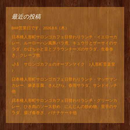
最近の投稿
BAR営業日です。2026.8.6（木）
日本橋人形町サロンゴカフェ日替わりランチ・イエローカ
レー、ルーローハン風豚バラ煮、キュウリとザーサイのサ
ラダ、かぼちゃと豆とブラウンチーズのサラダ、生春巻
き、クレープ他
🌙🎸 サロンゴカフェのオープンマイク ♪人形町音楽室
♪
日本橋人形町サロンゴカフェ日替わりランチ・マッサマン
カレー、麻婆豆腐、きんぴら、春雨サラダ、サンドイッチ
他
日本橋人形町サロンゴカフェ日替わりランチ・グリーンカ
レー、ひき肉のソース炒め、にんじんの炒め物、里芋のサ
ラダ、揚げ春巻き、バナナケーキ他