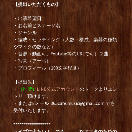
【提出いただくもの】
・出演希望日
・お名前とステージ名
・ジャンル
・編成・セッティング（人数・構成。楽器の種類
やマイクの数など）
・音源（動画可。Youtube等のURLで可）２曲
・写真（アー写）
・プロフィール（100文字程度）
【提出先】
・
（推奨）
LINE公式アカウント
のトークよりエン
トリー頂けます。
・またはEメール
365cafe.music@gmail.com
でも
受付いたします。
******************
ライブに出たい！ でも。。。なアナタのための