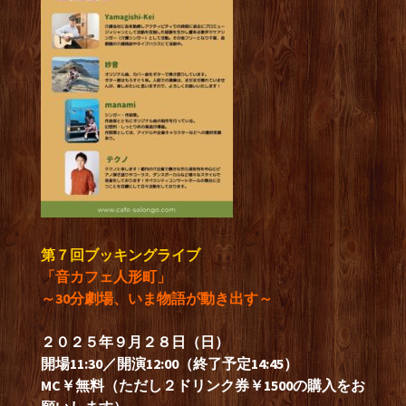
第７回ブッキングライブ
「音カフェ人形町」
～30分劇場、いま物語が動き出す～
２０２５年９月２８日（日）
開場11:30／開演12:00（終了予定14:45）
MC￥無料（ただし２ドリンク券￥1500の購入をお