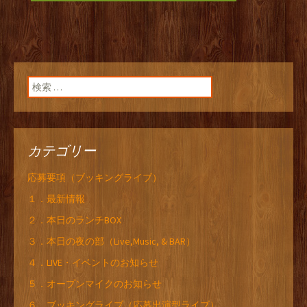
検索:
カテゴリー
応募要項（ブッキングライブ）
１．最新情報
２．本日のランチBOX
３．本日の夜の部（Live,Music, & BAR）
４．LIVE・イベントのお知らせ
５．オープンマイクのお知らせ
６．ブッキングライブ（応募出演型ライブ）