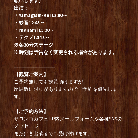
願いします）
出演：
・Yamagisih-Kei 12:00～
・紗音12:45～
・ｍanami 13:30～
・テクノ14:15～
※各30分ステージ
※時刻は予告なく変更される場合があります。
——————————-
【観覧ご案内】
ご予約無しでも観覧頂けますが、
座席数に限りがありますのでご予約を優先しま
す。
【ご予約方法】
サロンゴカフェHP内メールフォームや各種SNSの
メッセージ、
または各出演者でも受け付けます。