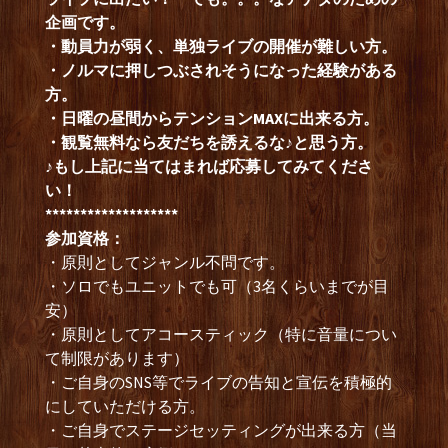
企画です。
・動員力が弱く、
単独ライブの開催が難しい方。
・ノルマに押しつぶされそうになった経験がある
方。
・日曜の昼間からテンションMAXに出来る方。
・観覧無料なら友だちを誘えるな♪と思う方。
♪もし上記に当てはまれば応募してみてくださ
い！
*******************
参加資格：
・原則としてジャンル不問です。
・ソロでもユニットでも可（3名くらいまでが目
安）
・原則としてアコースティック（特に音量につい
て制限があります）
・ご自身のSNS等でライブの告知と宣伝を積極的
にしていただける方。
・ご自身でステージセッティングが出来る方（当