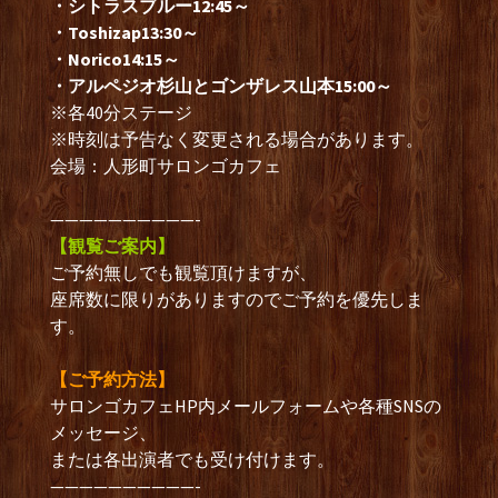
・シトラスブルー12:45～
・Toshizap13:30～
・Norico14:15～
・アルペジオ杉山とゴンザレス山本15:00～
※各40分ステージ
※時刻は予告なく変更される場合があります。
会場：人形町サロンゴカフェ
——————————-
【観覧ご案内】
ご予約無しでも観覧頂けますが、
座席数に限りがありますのでご予約を優先しま
す。
【ご予約方法】
サロンゴカフェHP内メールフォームや各種SNSの
メッセージ、
または各出演者でも受け付けます。
——————————-