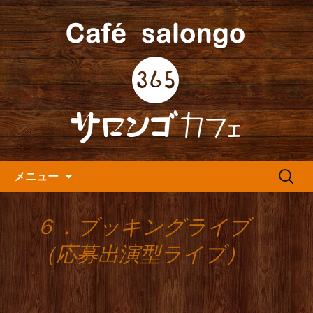
人形町の音楽カフェ『365カフェ』より
最新情報をお届けします。
人形町の『365(サロンゴ)カフ
ェ』よりお知らせ
コンテンツへ移動
検
メニュー
索:
６．ブッキングライブ
（応募出演型ライブ）