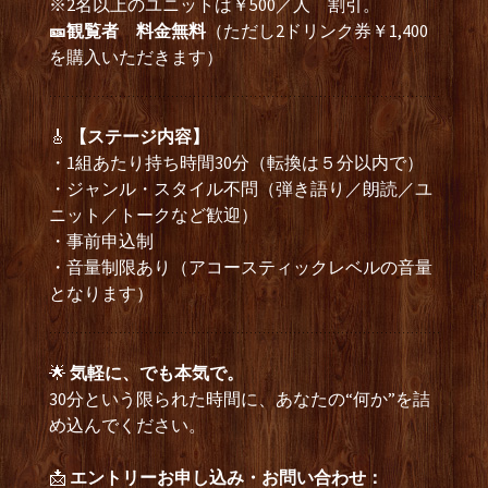
※2名以上のユニットは￥500／人 割引。
🎫観覧者 料金
無料
（ただし2ドリンク券￥1,400
を購入いただきます）
🎸
【ステージ内容】
・1組あたり持ち時間30分（転換は５分以内で）
・ジャンル・スタイル不問（弾き語り／朗読／ユ
ニット／トークなど歓迎）
・事前申込制
・音量制限あり（アコースティックレベルの音量
となります）
🌟
気軽に、でも本気で。
30分という限られた時間に、あなたの“何か”を詰
め込んでください。
📩
エントリーお申し込み・お問い合わせ：