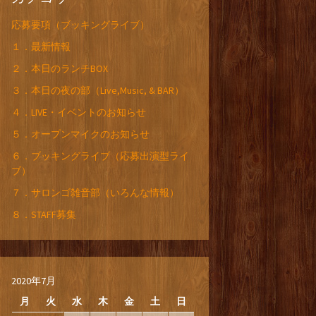
応募要項（ブッキングライブ）
１．最新情報
２．本日のランチBOX
３．本日の夜の部（Live,Music, & BAR）
４．LIVE・イベントのお知らせ
５．オープンマイクのお知らせ
６．ブッキングライブ（応募出演型ライ
ブ）
７．サロンゴ雑音部（いろんな情報）
８．STAFF募集
2020年7月
月
火
水
木
金
土
日