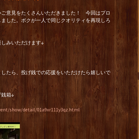
いご意見をたくさんいただきました！ 今回はプロ
しました。ボクが一人で同じクオリティを再現しろ
楽しみいただけます↓
ましたら、投げ銭での応援をいただけたら嬉しいで
銭箱↓
vent/show/detail/01a9xr111y3qz.html