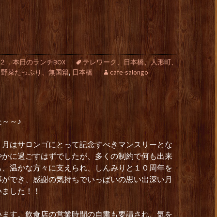
２．本日のランチBOX
テレワーク、日本橋、人形町、
、野菜たっぷり、無国籍
,
日本橋
cafe-salongo
～～♪
７月はサロンゴにとって記念すべきマンスリーとな
やかに過ごすはずでしたが、多くの制約で何も出来
も、温かな方々に支えられ、しんみりと１０周年を
事ができ、感謝の気持ちでいっぱいの思い出深い月
いました！！
います。飲食店の営業時間の自粛も要請され、気を