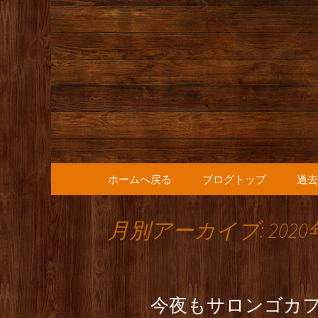
人形町の音楽カフェ『36
人形町の『
知らせ
コンテンツへ移動
ホームへ戻る
ブログトップ
過去
月別アーカイブ: 2020
今夜もサロンゴカ