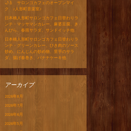
🌙🎸 サロンゴカフェのオープンマイ
ク ♪人形町音楽室♪
日本橋人形町サロンゴカフェ日替わりラ
ンチ・マッサマンカレー、麻婆豆腐、き
んぴら、春雨サラダ、サンドイッチ他
日本橋人形町サロンゴカフェ日替わりラ
ンチ・グリーンカレー、ひき肉のソース
炒め、にんじんの炒め物、里芋のサラ
ダ、揚げ春巻き、バナナケーキ他
アーカイブ
2026年8月
2026年7月
2026年6月
2026年5月