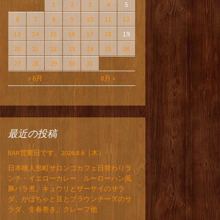
1
2
3
4
5
6
7
8
9
10
11
12
13
14
15
16
17
18
19
20
21
22
23
24
25
26
27
28
29
30
31
« 6月
8月 »
最近の投稿
BAR営業日です。2026.8.6（木）
日本橋人形町サロンゴカフェ日替わりラ
ンチ・イエローカレー、ルーローハン風
豚バラ煮、キュウリとザーサイのサラ
ダ、かぼちゃと豆とブラウンチーズのサ
ラダ、生春巻き、クレープ他