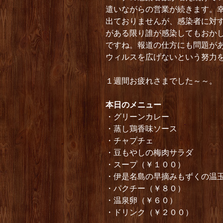
遣いながらの営業が続きます。
出ておりませんが、感染者に対
がある限り誰が感染してもおか
ですね。報道の仕方にも問題が
ウィルスを広げないという努力
１週間お疲れさまでした～～。
本日のメニュー
・グリーンカレー
・蒸し鶏香味ソース
・チャプチェ
・豆もやしの梅肉サラダ
・スープ（￥１００）
・伊是名島の早摘みもずくの温
・パクチー（￥８０）
・温泉卵（￥６０）
・ドリンク（￥２００）