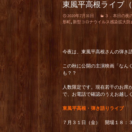
東風平高根ライブ
2020年7月31日
３．本日の夜の部（L
形町
,
新型コロナウイルス感染拡大防
今夜は、東風平高根さんの弾き
この秋に公開の主演映画「なん
も？？
人数限定です。現在若干のお席
で、お電話で確認のうえお越しください
東風平高根・弾き語りライブ
７月３１日（金） 開場１８：