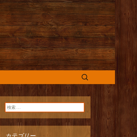
カフェ』よりお
検
索:
検索:
カテゴリー