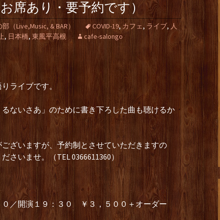
（お席あり・要予約です）
ive,Music, & BAR）
COVID-19
,
カフェ
,
ライブ
,
人
止
,
日本橋
,
東風平高根
cafe-salongo
語りライブです。
くるないさあ」のために書き下ろした曲も聴けるか
がございますが、予約制とさせていただきますの
ませ。（TEL 0366611360）
３０／開演１９：３０ ￥３，５００＋オーダー