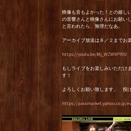
映像も音もよかった！との嬉し
の音響さんと映像さんにお願い
と言われたら、無理だなあ。
アーカイブ放送は８／２までお
https://youtu.be/Mj_WZW9PY0U
もしライブをお楽しみいただけ
す！
よろしくお願い致します。 投げ
https://passmarket.yahoo.co.jp/e