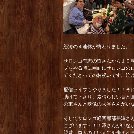
怒涛の４連休が終わりました。
サロンゴ有志の皆さんから１０
ブをやる時に画面にサロンゴの
てくださってのお祝いです。泣
配信ライブもやりました！！そ
助けて下さり、素晴らしい音と
の東さんと映像の大谷さんがい
そしてサロンゴ軽音部部長澤さ
ございます～！！澤さんがいな
親戚。益々のよい人生を歩まれ