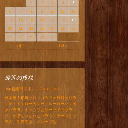
1
2
3
4
5
6
7
8
9
10
11
12
13
14
15
16
17
18
19
20
21
22
23
24
25
26
27
28
29
30
31
« 6月
8月 »
最近の投稿
BAR営業日です。2026.8.6（木）
日本橋人形町サロンゴカフェ日替わりラ
ンチ・イエローカレー、ルーローハン風
豚バラ煮、キュウリとザーサイのサラ
ダ、かぼちゃと豆とブラウンチーズのサ
ラダ、生春巻き、クレープ他