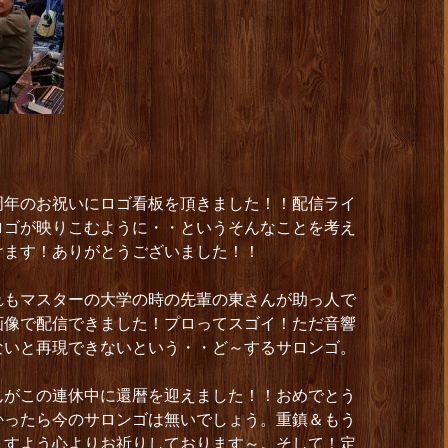
周年のお祝いにロゴ看板を頂きました！！配信ライ
ロゴが映りこむように・・というそんなことを考え
けます！ありがとうございました！！
れもマスターの大学の時の先輩の東さんが助っ人で
画像で配信できました！プロってスゴイ！ただ音響
ないと再現できないという・・ど～するサロンゴ。
んがこの連休中に還暦を迎えました！！おめでとう
かったら今のサロンゴは無いでしょう。重鎮＆もう
ますよう心よりお祈りしております～。そして！定