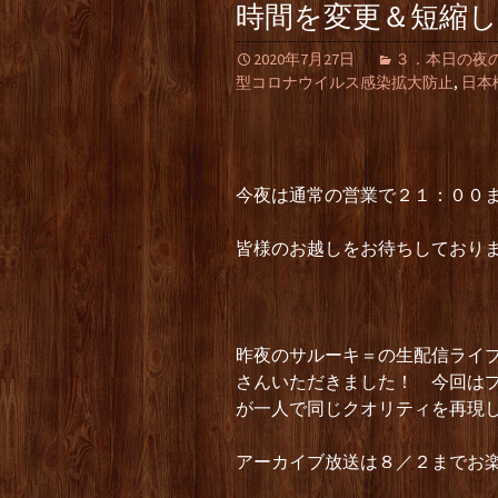
時間を変更＆短縮
2020年7月27日
３．本日の夜の部（L
型コロナウイルス感染拡大防止
,
日本
今夜は通常の営業で２１：００
皆様のお越しをお待ちしており
昨夜のサルーキ＝の生配信ライ
さんいただきました！ 今回は
が一人で同じクオリティを再現
アーカイブ放送は８／２までお