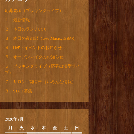
応募要項（ブッキングライブ）
１．最新情報
２．本日のランチBOX
３．本日の夜の部（Live,Music, & BAR）
４．LIVE・イベントのお知らせ
５．オープンマイクのお知らせ
６．ブッキングライブ（応募出演型ライ
ブ）
７．サロンゴ雑音部（いろんな情報）
８．STAFF募集
2020年7月
月
火
水
木
金
土
日