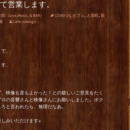
して営業します。
ive,Music, & BAR）
COVID-19
,
カフェ
,
人形町
,
新
橋
cafe-salongo
まで。
ます。
ブ、映像も音もよかった！との嬉しいご意見をたく
プロの音響さんと映像さんにお願いしました。ボク
しろと言われたら、無理だなあ。
楽しみいただけます↓