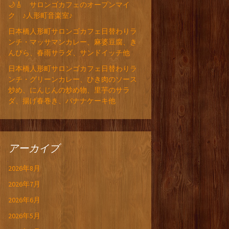
🌙🎸 サロンゴカフェのオープンマイ
ク ♪人形町音楽室♪
日本橋人形町サロンゴカフェ日替わりラ
ンチ・マッサマンカレー、麻婆豆腐、き
んぴら、春雨サラダ、サンドイッチ他
日本橋人形町サロンゴカフェ日替わりラ
ンチ・グリーンカレー、ひき肉のソース
炒め、にんじんの炒め物、里芋のサラ
ダ、揚げ春巻き、バナナケーキ他
アーカイブ
2026年8月
2026年7月
2026年6月
2026年5月