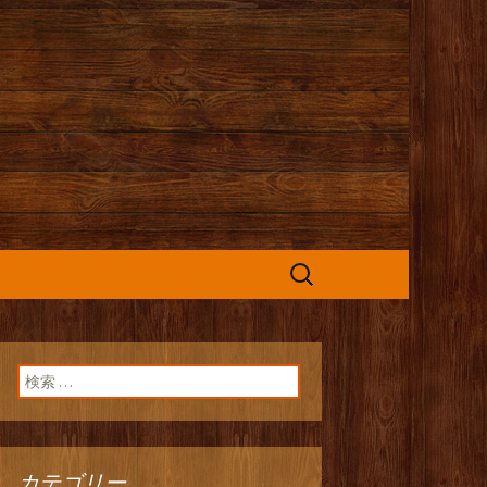
カフェ』よりお
検
索:
検索:
カテゴリー