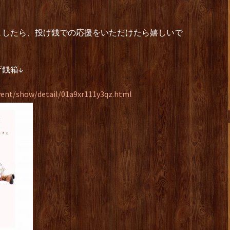
ましたら、投げ銭での応援をいただけたら嬉しいで
銭箱↓
vent/show/detail/01a9xr111y3qz.html