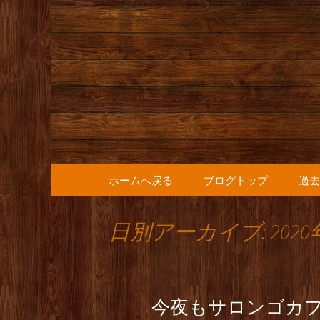
人形町の音楽カフェ『36
人形町の『
知らせ
コンテンツへ移動
ホームへ戻る
ブログトップ
過去
日別アーカイブ: 2020
今夜もサロンゴカ