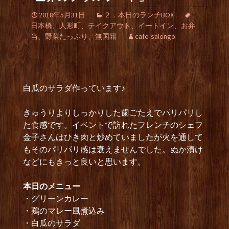
2018年5月31日
２．本日のランチBOX
日本橋、人形町、テイクアウト、イートイン、お弁
当、野菜たっぷり、無国籍
cafe-salongo
白瓜のサラダ作っています♪
きゅうりよりしっかりした歯ごたえでパリパリし
た食感です。イベントで訪れたフレンチのシェフ
金子さんはひき肉と炒めていましたが火を通して
もそのパリパリ感は衰えませんでした。ぬか漬け
などにもきっと良いと思います。
本日のメニュー
・グリーンカレー
・鶏のマレー風煮込み
・白瓜のサラダ