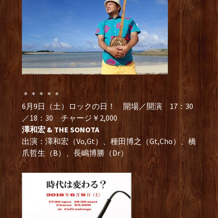
＊＊＊＊＊
6月9日（土）ロックの日！ 開場／開演 17：30
／18：30 チャージ￥2,000
澤和宏 & THE SONOTA
出演：澤和宏（Vo,Gt）、種田博之（Gt,Cho）、橋
爪哲生（B）、長嶋博勝（Dr）