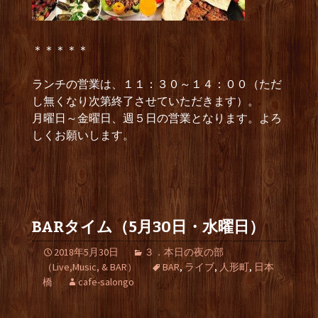
＊＊＊＊＊
ランチの営業は、１１：３０～１４：００（ただ
し無くなり次第終了させていただきます）。
月曜日～金曜日、週５日の営業となります。よろ
しくお願いします。
BARタイム（5月30日・水曜日）
2018年5月30日
３．本日の夜の部
（Live,Music, & BAR）
BAR
,
ライブ
,
人形町
,
日本
橋
cafe-salongo