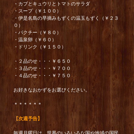
・カブとキュウリとトマトのサラダ
・スープ（￥１００）
・伊是名島の早摘みもずくの温玉もずく（￥２３
０）
・パクチー（￥８０）
・温泉卵（￥６０）
・ドリンク（￥１５０）
・２品のせ・・・￥６５０
・３品のせ・・・￥７００
・４品のせ・・・￥７５０
お好きなおかずをお選びください。
＊＊＊＊＊＊
【次週予告】
毎週月曜日は、世界のいろいろな国や地域の国民