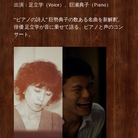
出演：足立学（Voice）、巨瀬典子（Piano）
“ピアノの詩人” 巨勢典子の数ある名曲を新解釈。
俳優 足立学が音に乗せて語る、ピアノと声のコン
サート。