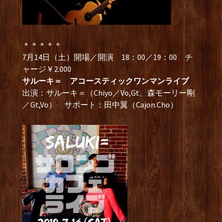
＊＊＊＊＊
7月14日（土）開場／開演 18：00／19：00 チ
ャージ￥2.000
サルーキ＝ アコースティックワンマンライブ
出演：サルーキ＝（Chiyo／Vo,Gt、森モーリー剛
／Gt,Vo） サポート：田中翼（Cajon.Cho）