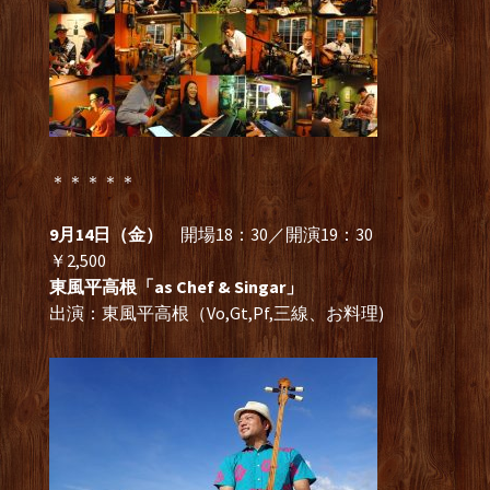
＊＊＊＊＊
9月14日（金）
開場18：30／開演19：30
￥2,500
東風平高根「as Chef & Singar」
出演：東風平高根（Vo,Gt,Pf,三線、お料理)