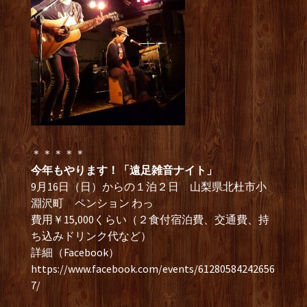
＊＊＊＊＊
今年もやります！「遠足雑音ナイト」
9月16日（日）からの１泊２日 山梨県北杜市小
淵沢町 ペンション わっ
費用￥15,000くらい（２食付宿泊費、交通費、持
ち込みドリンク代など）
詳細（Facebook）
https://www.facebook.com/events/61280584242656
7/