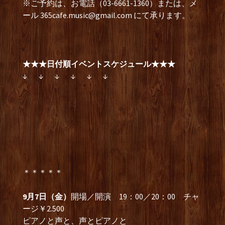
※ご予約は、お電話（03-6661-1360）または、メ
ール
365cafe.music@gmail.com
にて承ります。
★★★日付順イベントスケジュール★★★
↓ ↓ ↓ ↓ ↓ ↓
＊＊＊＊＊
9月7日（金）
開場／開演 19：00／20：00 チャ
ージ￥2.500
ピアノと声と、声とピアノと