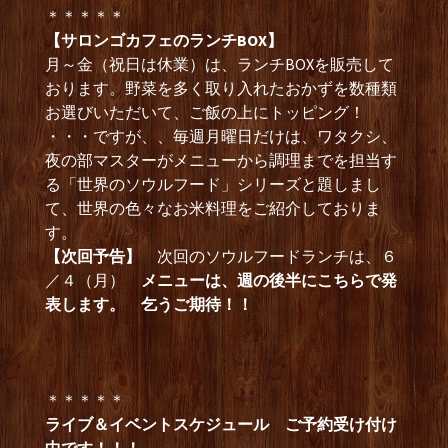
＊＊＊＊＊
【サロンゴカフェのランチBOX】
月～金（祝日は休業）は、ランチBOXを販売して
おります。野菜を多く取り入れたおかずを数種類
お選びいただいて、ご飯の上にトッピング！
・・・ですが、、毎週月曜日だけは、ワタクシ、
夜の部マスターがメニューから調理までを担当す
る「世界のソウルフード」シリーズと題しまし
て、世界の色々なお米料理をご紹介しておりま
す。
【次回予告】
次回のソウルフードランチは、６
／４（月）
メニューは、週の後半にこちらで発
表します。 乞うご期待！！
＊＊＊＊＊
ライブ＆イベントスケジュール ご予約受け付け