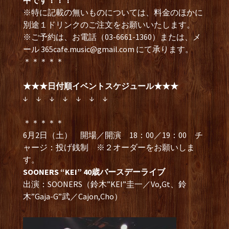
中です！！！
※特に記載の無いものについては、料金のほかに
別途１ドリンクのご注文をお願いいたします。
※ご予約は、お電話（03-6661-1360）または、メ
ール
365cafe.music@gmail.com
にて承ります。
＊＊＊＊＊
★★★日付順イベントスケジュール★★★
↓ ↓ ↓ ↓ ↓ ↓ ↓
＊＊＊＊＊
6月2日（土） 開場／開演 18：00／19：00 チ
ャージ：投げ銭制 ※２オーダーをお願いしま
す。
SOONERS “KEI” 40歳バースデーライブ
出演：SOONERS（鈴木”KEI”圭一／Vo,Gt、鈴
木”Gaja-G”武／Cajon,Cho）