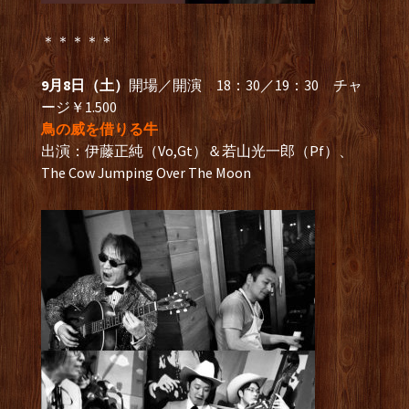
＊＊＊＊＊
9月8日（土）
開場／開演 18：30／19：30 チャ
ージ￥1.500
鳥の威を借りる牛
出演：伊藤正純（Vo,Gt）＆若山光一郎（Pf）、
The Cow Jumping Over The Moon