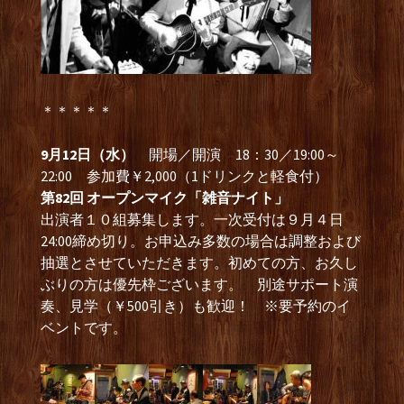
＊＊＊＊＊
9月12日（水）
開場／開演 18：30／19:00～
22:00 参加費￥2,000（1ドリンクと軽食付）
第82回 オープンマイク「雑音ナイト」
出演者１０組募集します。一次受付は９月４日
24:00締め切り。お申込み多数の場合は調整および
抽選とさせていただきます。初めての方、お久し
ぶりの方は優先枠ございます。 別途サポート演
奏、見学（￥500引き）も歓迎！ ※要予約のイ
ベントです。