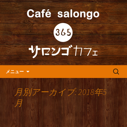
人形町の音楽カフェ『365カフェ』より
最新情報をお届けします。
人形町の『365(サロンゴ)カフ
ェ』よりお知らせ
コンテンツへ移動
検
メニュー
索:
月別アーカイブ: 2018年5
月