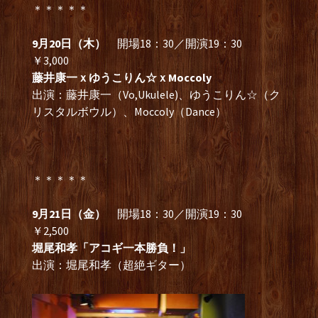
＊＊＊＊＊
9月20日（木）
開場18：30／開演19：30
￥3,000
藤井康一ｘゆうこりん☆ｘMoccoly
出演：藤井康一（Vo,Ukulele)、ゆうこりん☆（ク
リスタルボウル）、Moccoly（Dance）
＊＊＊＊＊
9月21日（金）
開場18：30／開演19：30
￥2,500
堀尾和孝「アコギ一本勝負！」
出演：堀尾和孝（超絶ギター）