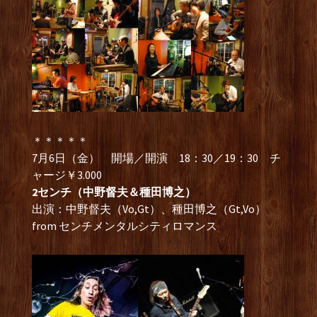
＊＊＊＊＊
7月6日（金） 開場／開演 18：30／19：30 チ
ャージ￥3.000
2センチ（中野督夫＆種田博之）
出演：中野督夫（Vo,Gt）、種田博之（Gt,Vo）
from センチメンタルシティロマンス