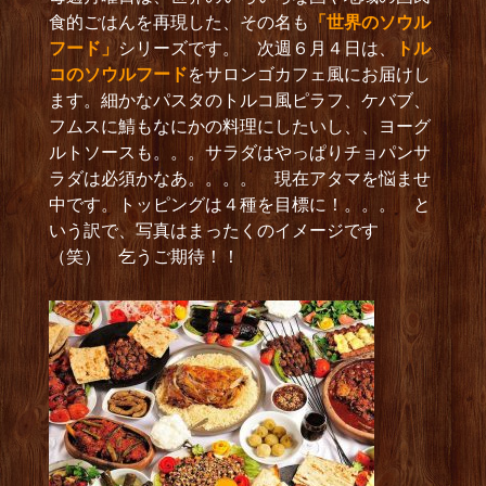
食的ごはんを再現した、その名も
「世界のソウル
フード」
シリーズです。 次週６月４日は、
トル
コのソウルフード
をサロンゴカフェ風にお届けし
ます。細かなパスタのトルコ風ピラフ、ケバブ、
フムスに鯖もなにかの料理にしたいし、、ヨーグ
ルトソースも。。。サラダはやっぱりチョパンサ
ラダは必須かなあ。。。。 現在アタマを悩ませ
中です。トッピングは４種を目標に！。。。 と
いう訳で、写真はまったくのイメージです
（笑） 乞うご期待！！