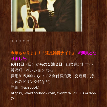
＊＊＊＊＊
今年もやります！「遠足雑音ナイト」
※満員とな
りました。
9月16日（日）からの１泊２日
山梨県北杜市小
淵沢町 ペンション わっ
費用￥15,000くらい（２食付宿泊費、交通費、持
ち込みドリンク代など）
詳細（Facebook）
https://www.facebook.com/events/61280584242656
7/