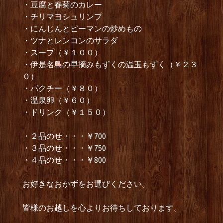
・豆腐と春菊のカレー
・チリマヨシュリンプ
・にんじんとピーマンの炒めもの
・ツナとレンコンのサラダ
・スープ（￥１００）
・伊是名島の早摘みもずくの温玉もずく（￥２３
０）
・パクチー（￥８０）
・温泉卵（￥６０）
・ドリンク（￥１５０）
・２品のせ・・・￥700
・３品のせ・・・￥750
・４品のせ・・・￥800
お好きなおかずをお選びください。
皆様のお越しを心よりお待ちしております。