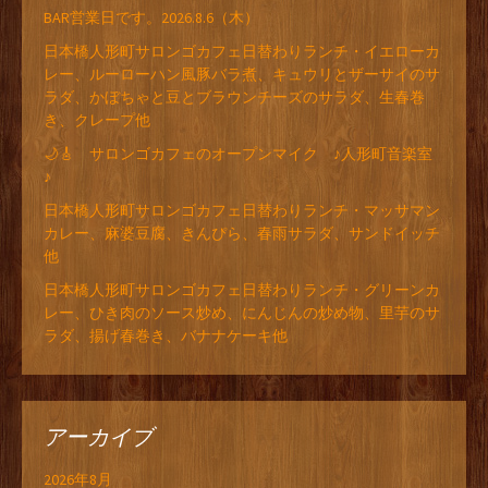
BAR営業日です。2026.8.6（木）
日本橋人形町サロンゴカフェ日替わりランチ・イエローカ
レー、ルーローハン風豚バラ煮、キュウリとザーサイのサ
ラダ、かぼちゃと豆とブラウンチーズのサラダ、生春巻
き、クレープ他
🌙🎸 サロンゴカフェのオープンマイク ♪人形町音楽室
♪
日本橋人形町サロンゴカフェ日替わりランチ・マッサマン
カレー、麻婆豆腐、きんぴら、春雨サラダ、サンドイッチ
他
日本橋人形町サロンゴカフェ日替わりランチ・グリーンカ
レー、ひき肉のソース炒め、にんじんの炒め物、里芋のサ
ラダ、揚げ春巻き、バナナケーキ他
アーカイブ
2026年8月