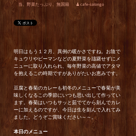
当、野菜たっぷり、無国籍
cafe-salongo
明日はもう１２月、異例の暖かさですね。お陰で
キュウリやピーマンなどの夏野菜を躊躇せずにメ
ニューに取り入れられ、毎年野菜の高値でアタマ
を抱えるこの時期ですがありがたいお恵みです。
豆腐と春菊のカレーも初冬のメニューで春菊が美
味しくなるこの季節にいつも思い出して作ってい
ます。春菊はいつもサッと茹でてから刻んでカレ
ーに加えるのですが、今日は生を刻んで入れてみ
ました。どうぞご賞味ください～～。
本日のメニュー