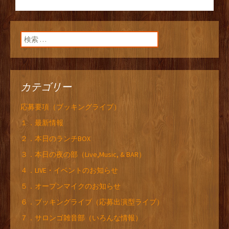
ン
検索:
カテゴリー
応募要項（ブッキングライブ）
１．最新情報
２．本日のランチBOX
３．本日の夜の部（Live,Music, & BAR）
４．LIVE・イベントのお知らせ
５．オープンマイクのお知らせ
６．ブッキングライブ（応募出演型ライブ）
７．サロンゴ雑音部（いろんな情報）