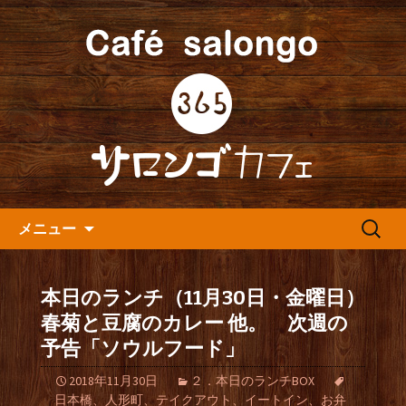
人形町の音楽カフェ『365カフェ』より
最新情報をお届けします。
人形町の『365(サロンゴ)カフ
ェ』よりお知らせ
コンテンツへ移動
検
メニュー
索:
本日のランチ（11月30日・金曜日）
春菊と豆腐のカレー 他。 次週の
予告「ソウルフード」
2018年11月30日
２．本日のランチBOX
日本橋、人形町、テイクアウト、イートイン、お弁