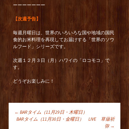
ーーーーーーー
【次週予告】
毎週月曜日は、世界のいろいろな国や地域の国民
食的お米料理を再現してお届けする「世界のソウ
ルフード」シリーズです。
次週１２月３日（月）ハワイの「ロコモコ」で
す。
どうぞお楽しみに！
←
BARタイム（11月29日・木曜日）
投稿ナビゲーショ
BARタイム（11月30日・金曜日） LIVE 草薙祈
弥
→