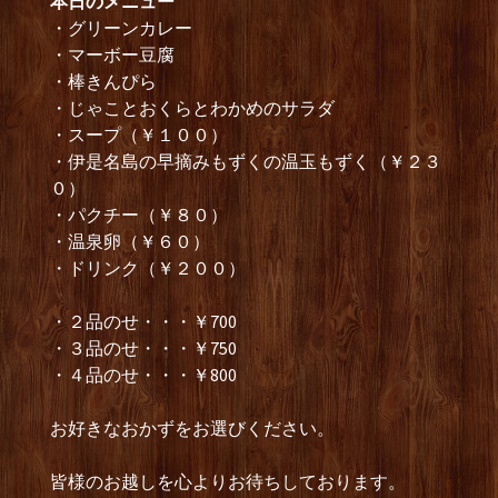
本日のメニュー
・グリーンカレー
・マーボー豆腐
・棒きんぴら
・じゃことおくらとわかめのサラダ
・スープ（￥１００）
・伊是名島の早摘みもずくの温玉もずく（￥２３
０）
・パクチー（￥８０）
・温泉卵（￥６０）
・ドリンク（￥２００）
・２品のせ・・・￥700
・３品のせ・・・￥750
・４品のせ・・・￥800
お好きなおかずをお選びください。
皆様のお越しを心よりお待ちしております。