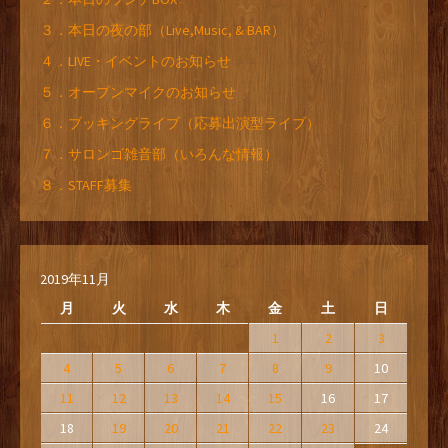
３．本日の夜の部（Live,Music, & BAR）
４．LIVE・イベントのお知らせ
５．オープンマイクのお知らせ
６．ブッキングライブ（応募出演型ライブ）
７．サロンゴ雑音部（いろんな情報）
８．STAFF募集
2019年11月
月
火
水
木
金
土
日
1
2
3
4
5
6
7
8
9
10
11
12
13
14
15
16
17
18
19
20
21
22
23
24