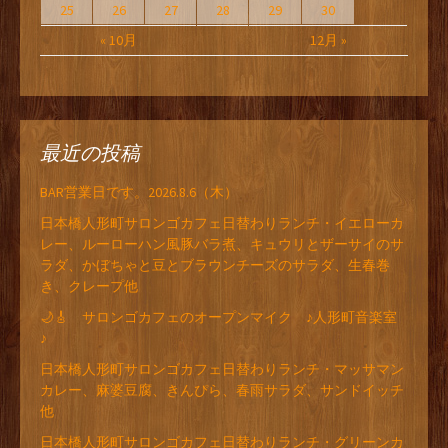
25
26
27
28
29
30
« 10月
12月 »
最近の投稿
BAR営業日です。2026.8.6（木）
日本橋人形町サロンゴカフェ日替わりランチ・イエローカ
レー、ルーローハン風豚バラ煮、キュウリとザーサイのサ
ラダ、かぼちゃと豆とブラウンチーズのサラダ、生春巻
き、クレープ他
🌙🎸 サロンゴカフェのオープンマイク ♪人形町音楽室
♪
日本橋人形町サロンゴカフェ日替わりランチ・マッサマン
カレー、麻婆豆腐、きんぴら、春雨サラダ、サンドイッチ
他
日本橋人形町サロンゴカフェ日替わりランチ・グリーンカ