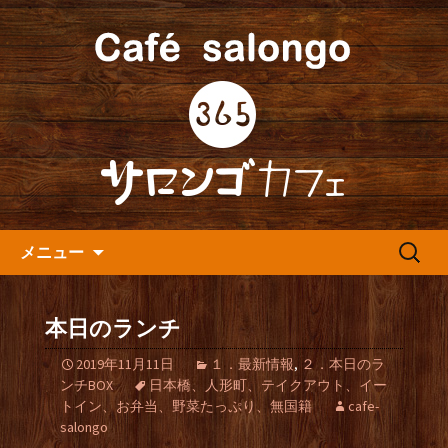
人形町の音楽カフェ『365カフェ』より
最新情報をお届けします。
人形町の『365(サロンゴ)カフ
ェ』よりお知らせ
コンテンツへ移動
検
メニュー
索:
本日のランチ
2019年11月11日
１．最新情報
,
２．本日のラ
ンチBOX
日本橋、人形町、テイクアウト、イー
トイン、お弁当、野菜たっぷり、無国籍
cafe-
salongo