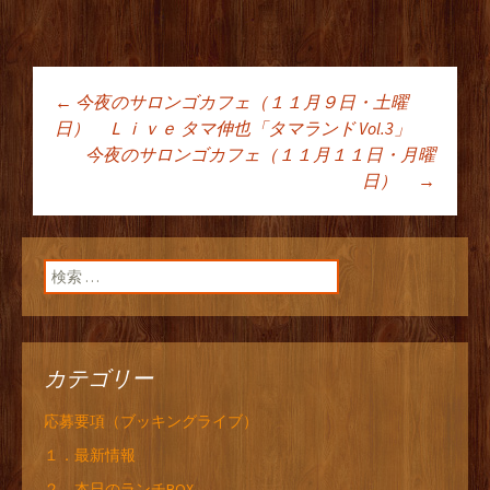
←
今夜のサロンゴカフェ（１１月９日・土曜
投稿ナビゲーショ
日） Ｌｉｖｅ タマ伸也「タマランド Vol.3」
今夜のサロンゴカフェ（１１月１１日・月曜
日）
→
ン
検索:
カテゴリー
応募要項（ブッキングライブ）
１．最新情報
２．本日のランチBOX