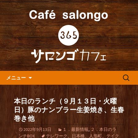
人形町の音楽カフェ『365カフェ』より
最新情報をお届けします。
人形町の『365(サロンゴ)カフ
ェ』よりお知らせ
コンテンツへ移動
検
メニュー
索:
本日のランチ（９月１３日・火曜
日）豚のナンプラー生姜焼き、生春
巻き他
2022年9月13日
１．最新情報
,
２．本日のラ
ンチBOX
テレワーク、日本橋、人形町、テイク