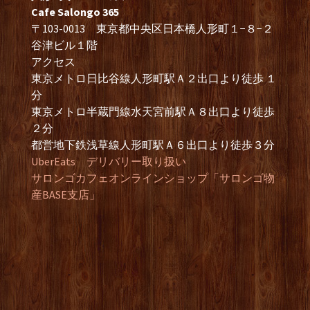
Cafe Salongo 365
〒103-0013 東京都中央区日本橋人形町１−８−２
谷津ビル１階
アクセス
東京メトロ日比谷線人形町駅Ａ２出口より徒歩 １
分
東京メトロ半蔵門線水天宮前駅Ａ８出口より徒歩
２分
都営地下鉄浅草線人形町駅Ａ６出口より徒歩３分
UberEats デリバリー取り扱い
サロンゴカフェオンラインショップ「サロンゴ物
産BASE支店」