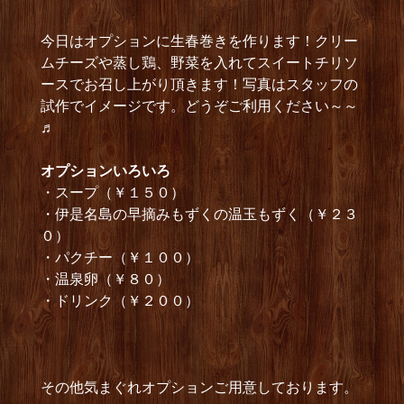
今日はオプションに生春巻きを作ります！クリー
ムチーズや蒸し鶏、野菜を入れてスイートチリソ
ースでお召し上がり頂きます！写真はスタッフの
試作でイメージです。どうぞご利用ください～～
♬
オプションいろいろ
・スープ（￥１５０）
・伊是名島の早摘みもずくの温玉もずく（￥２３
０）
・パクチー（￥１００）
・温泉卵（￥８０）
・ドリンク（￥２００）
その他気まぐれオプションご用意しております。