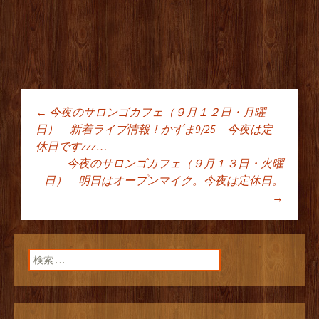
←
今夜のサロンゴカフェ（９月１２日・月曜
投稿ナビゲーショ
日） 新着ライブ情報！かずま9/25 今夜は定
休日ですzzz…
今夜のサロンゴカフェ（９月１３日・火曜
ン
日） 明日はオープンマイク。今夜は定休日。
→
検索: