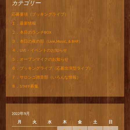
カテゴリー
応募要項（ブッキングライブ）
１．最新情報
２．本日のランチBOX
３．本日の夜の部（Live,Music, & BAR）
４．LIVE・イベントのお知らせ
５．オープンマイクのお知らせ
６．ブッキングライブ（応募出演型ライブ）
７．サロンゴ雑音部（いろんな情報）
８．STAFF募集
2022年9月
月
火
水
木
金
土
日