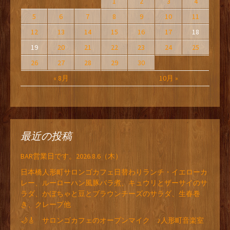
1
2
3
4
5
6
7
8
9
10
11
12
13
14
15
16
17
18
19
20
21
22
23
24
25
26
27
28
29
30
« 8月
10月 »
最近の投稿
BAR営業日です。2026.8.6（木）
日本橋人形町サロンゴカフェ日替わりランチ・イエローカ
レー、ルーローハン風豚バラ煮、キュウリとザーサイのサ
ラダ、かぼちゃと豆とブラウンチーズのサラダ、生春巻
き、クレープ他
🌙🎸 サロンゴカフェのオープンマイク ♪人形町音楽室