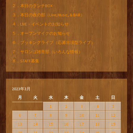
２．本日のランチBOX
３．本日の夜の部（Live,Music, & BAR）
４．LIVE・イベントのお知らせ
５．オープンマイクのお知らせ
６．ブッキングライブ（応募出演型ライブ）
７．サロンゴ雑音部（いろんな情報）
８．STAFF募集
2023年3月
月
火
水
木
金
土
日
1
2
3
4
5
6
7
8
9
10
11
12
13
14
15
16
17
18
19