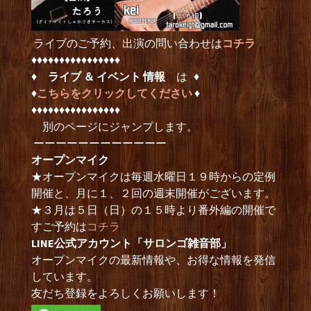
ライブのご予約、出演の問い合わせは
コチラ
♦︎♦︎♦︎♦︎♦︎♦︎♦︎♦︎♦︎♦︎♦︎♦︎♦︎♦︎♦︎♦︎
♦︎
ライブ ＆ イベント 情報
は ♦︎
♦︎
こちらをクリックしてください
♦︎
♦︎♦︎♦︎♦︎♦︎♦︎♦︎♦︎♦︎♦︎♦︎♦︎♦︎♦︎♦︎♦︎
別のページにジャンプします。
ーーーーーーーーーーーー
オープンマイク
★オープンマイクは毎週水曜日１９時からの定例
開催と、月に１、２回の週末開催がございます。
★３月は５日（日）の１５時より番外編の開催で
すご予約は
コチラ
LINE公式アカウント「サロンゴ雑音部」
オープンマイクの最新情報や、お得な情報を発信
しています。
友だち登録をよろしくお願いします！