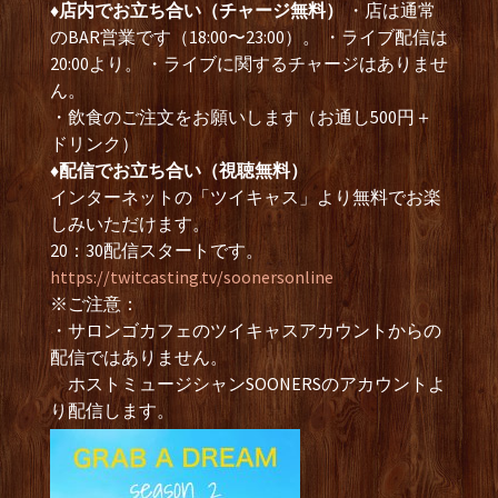
♦︎店内でお立ち合い（チャージ無料）
・店は通常
のBAR営業です（18:00〜23:00）。 ・ライブ配信は
20:00より。 ・ライブに関するチャージはありませ
ん。
・飲食のご注文をお願いします（お通し500円＋
ドリンク）
♦︎配信でお立ち合い（視聴無料）
インターネットの「ツイキャス」より無料でお楽
しみいただけます。
20：30配信スタートです。
https://twitcasting.tv/soonersonline
※ご注意：
・サロンゴカフェのツイキャスアカウントからの
配信ではありません。
ホストミュージシャンSOONERSのアカウントよ
り配信します。