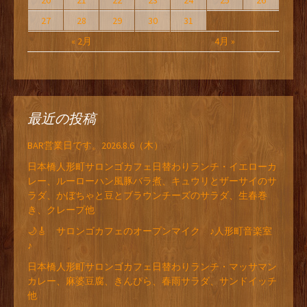
20
21
22
23
24
25
26
27
28
29
30
31
« 2月
4月 »
最近の投稿
BAR営業日です。2026.8.6（木）
日本橋人形町サロンゴカフェ日替わりランチ・イエローカ
レー、ルーローハン風豚バラ煮、キュウリとザーサイのサ
ラダ、かぼちゃと豆とブラウンチーズのサラダ、生春巻
き、クレープ他
🌙🎸 サロンゴカフェのオープンマイク ♪人形町音楽室
♪
日本橋人形町サロンゴカフェ日替わりランチ・マッサマン
カレー、麻婆豆腐、きんぴら、春雨サラダ、サンドイッチ
他