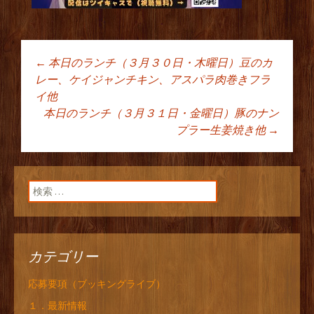
←
本日のランチ（３月３０日・木曜日）豆のカ
投稿ナビゲーショ
レー、ケイジャンチキン、アスパラ肉巻きフラ
イ他
本日のランチ（３月３１日・金曜日）豚のナン
ン
プラー生姜焼き他
→
検索:
カテゴリー
応募要項（ブッキングライブ）
１．最新情報