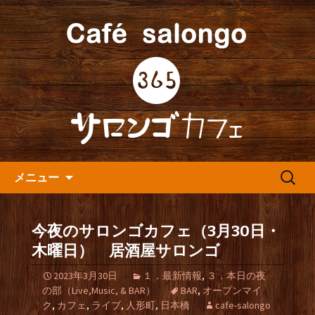
人形町の音楽カフェ『365カフェ』より
最新情報をお届けします。
人形町の『365(サロンゴ)カフ
ェ』よりお知らせ
コンテンツへ移動
検
メニュー
索:
今夜のサロンゴカフェ（3月30日・
木曜日） 居酒屋サロンゴ
2023年3月30日
１．最新情報
,
３．本日の夜
の部（Live,Music, & BAR）
BAR
,
オープンマイ
ク
,
カフェ
,
ライブ
,
人形町
,
日本橋
cafe-salongo