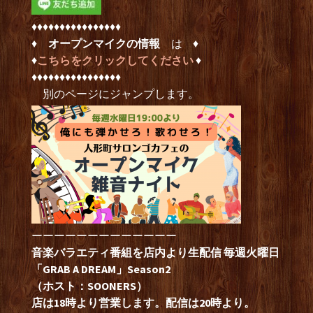
♦︎♦︎♦︎♦︎♦︎♦︎♦︎♦︎♦︎♦︎♦︎♦︎♦︎♦︎♦︎♦︎
♦︎
オープンマイクの情報
は ♦︎
♦︎
こちらをクリックしてください
♦︎
♦︎♦︎♦︎♦︎♦︎♦︎♦︎♦︎♦︎♦︎♦︎♦︎♦︎♦︎♦︎♦︎
別のページにジャンプします。
ーーーーーーーーーーーーー
音楽バラエティ番組を店内より生配信 毎週火曜日
「GRAB A DREAM」Season2
（ホスト：SOONERS）
店は18時より営業します。配信は20時より。