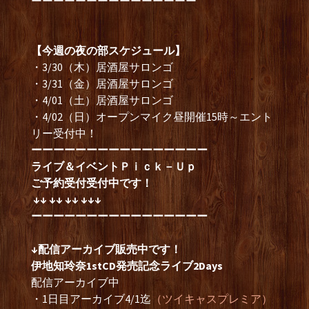
ーーーーーーーーーーーーーーー
【今週の夜の部スケジュール】
・3/30（木）居酒屋サロンゴ
・3/31（金）居酒屋サロンゴ
・4/01（土）居酒屋サロンゴ
・4/02（日）オープンマイク昼開催15時～エント
リー受付中！
ーーーーーーーーーーーーーーーー
ライブ＆イベントＰｉｃｋ－Ｕｐ
ご予約受付受付中です！
↓↓ ↓↓ ↓↓ ↓↓↓
ーーーーーーーーーーーーーーーー
↓配信アーカイブ販売中です！
伊地知玲奈1stCD発売記念ライブ2Days
配信アーカイブ中
・1日目アーカイブ4/1迄
（ツイキャスプレミア）