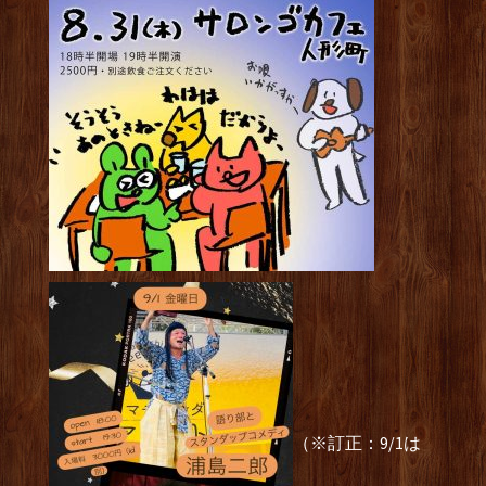
（※訂正：9/1は