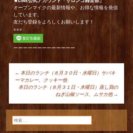
★LINE公式アカウント「サロンゴ雑音部」
オープンマイクの最新情報や、お得な情報を発信
しています。
友だち登録をよろしくお願いします！
↓↓↓
ーーーーーーーーーーーーー
←
本日のランチ（８月３０日・水曜日）サバキ
投稿ナビゲーショ
ーマカレー、クッキー他
本日のランチ（８月３１日・木曜日）蒸し鶏の
ねぎ山椒ソース、ムサカ他
→
ン
検索: