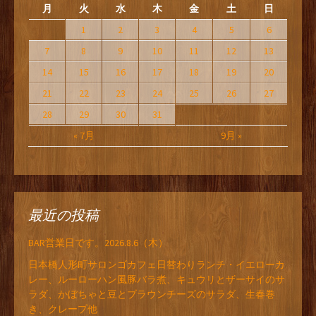
月
火
水
木
金
土
日
1
2
3
4
5
6
7
8
9
10
11
12
13
14
15
16
17
18
19
20
21
22
23
24
25
26
27
28
29
30
31
« 7月
9月 »
最近の投稿
BAR営業日です。2026.8.6（木）
日本橋人形町サロンゴカフェ日替わりランチ・イエローカ
レー、ルーローハン風豚バラ煮、キュウリとザーサイのサ
ラダ、かぼちゃと豆とブラウンチーズのサラダ、生春巻
き、クレープ他