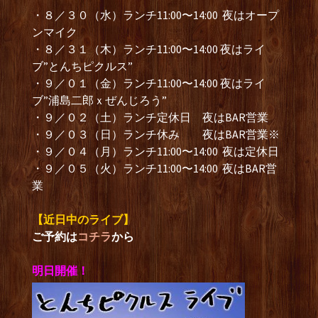
・８／３０（水）ランチ11:00〜14:00 夜はオープ
ンマイク
・８／３１（木）ランチ11:00〜14:00 夜はライ
ブ”とんちピクルス”
・９／０１（金）ランチ11:00〜14:00 夜はライ
ブ”浦島二郎ｘぜんじろう”
・９／０２（土）ランチ定休日 夜はBAR営業
・９／０３（日）ランチ休み 夜はBAR営業※
・９／０４（月）ランチ11:00〜14:00 夜は定休日
・９／０５（火）ランチ11:00〜14:00 夜はBAR営
業
【近日中のライブ】
ご予約は
コチラ
から
明日開催！