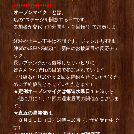
♦︎♦︎♦︎♦︎♦︎♦︎♦︎♦︎♦︎♦︎♦︎♦︎♦︎♦︎♦︎♦︎
オープンマイク とは、
店の”ステージを開放する日”です。
参加者が交代（10分間をｘ２回転*）で演奏しま
す。
経験や上手い下手は不問です。ジャンルも不問。
練習の成果の確認に、新曲のお披露目や反応チェ
ック、
長いブランクから復帰したリハビリに、
皆さんそれぞれの目的で参加されています。
（*1組あたり10分ｘ２回を確約させていただくた
めに予約優先とさせていただきます）
★
定例オープンマイクは毎週水曜日
１９時から
他に月に１、２回の週末昼間の開催がございま
す。
★
直近の昼開催は、
・８月１１日（日）14時～18時（ご予約受付中で
す）