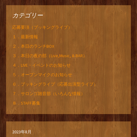
カテゴリー
応募要項（ブッキングライブ）
１．最新情報
２．本日のランチBOX
３．本日の夜の部（Live,Music, & BAR）
４．LIVE・イベントのお知らせ
５．オープンマイクのお知らせ
６．ブッキングライブ（応募出演型ライブ）
７．サロンゴ雑音部（いろんな情報）
８．STAFF募集
2023年8月