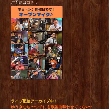
ご予約は
コチラ
ライブ配信アーカイブ中！
ゆうきむち 〜ウチにも歌謡曲唄わせてぇな⭐︎〜