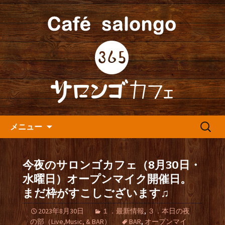
人形町の音楽カフェ『365カフェ』より
最新情報をお届けします。
人形町の『365(サロンゴ)カフ
ェ』よりお知らせ
コンテンツへ移動
検
メニュー
索:
今夜のサロンゴカフェ（8月30日・
水曜日）オープンマイク開催日。
まだ枠がすこしございます♫
2023年8月30日
１．最新情報
,
３．本日の夜
の部（Live,Music, & BAR）
BAR
,
オープンマイ