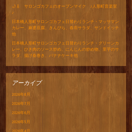
🌙🎸 サロンゴカフェのオープンマイク ♪人形町音楽室
♪
日本橋人形町サロンゴカフェ日替わりランチ・マッサマン
カレー、麻婆豆腐、きんぴら、春雨サラダ、サンドイッチ
他
日本橋人形町サロンゴカフェ日替わりランチ・グリーンカ
レー、ひき肉のソース炒め、にんじんの炒め物、里芋のサ
ラダ、揚げ春巻き、バナナケーキ他
アーカイブ
2026年8月
2026年7月
2026年6月
2026年5月
2026年4月