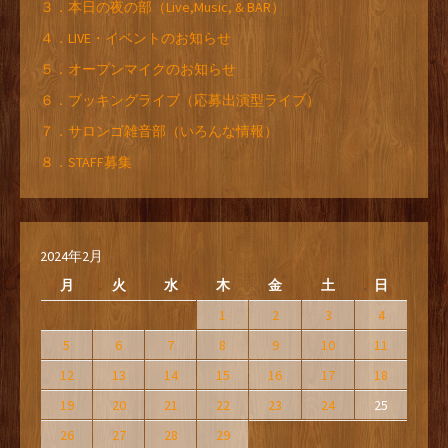
３．本日の夜の部（Live,Music, & BAR）
４．LIVE・イベントのお知らせ
５．オープンマイクのお知らせ
６．ブッキングライブ（応募出演型ライブ）
７．サロンゴ雑音部（いろんな情報）
８．STAFF募集
2024年2月
月
火
水
木
金
土
日
1
2
3
4
5
6
7
8
9
10
11
12
13
14
15
16
17
18
19
20
21
22
23
24
25
26
27
28
29