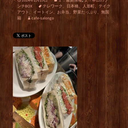
2024年2月29日
１．最新情報
,
２．本日のラ
ンチBOX
テレワーク、日本橋、人形町、テイク
アウト、イートイン、お弁当、野菜たっぷり、無国
籍
cafe-salongo