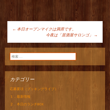
←
本日オープンマイクは満席です。
投稿ナビゲーショ
今夜は「居酒屋サロンゴ」
→
ン
検索:
カテゴリー
応募要項（ブッキングライブ）
１．最新情報
２．本日のランチBOX