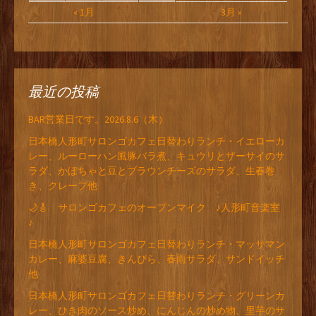
« 1月
3月 »
最近の投稿
BAR営業日です。2026.8.6（木）
日本橋人形町サロンゴカフェ日替わりランチ・イエローカ
レー、ルーローハン風豚バラ煮、キュウリとザーサイのサ
ラダ、かぼちゃと豆とブラウンチーズのサラダ、生春巻
き、クレープ他
🌙🎸 サロンゴカフェのオープンマイク ♪人形町音楽室
♪
日本橋人形町サロンゴカフェ日替わりランチ・マッサマン
カレー、麻婆豆腐、きんぴら、春雨サラダ、サンドイッチ
他
日本橋人形町サロンゴカフェ日替わりランチ・グリーンカ
レー、ひき肉のソース炒め、にんじんの炒め物、里芋のサ