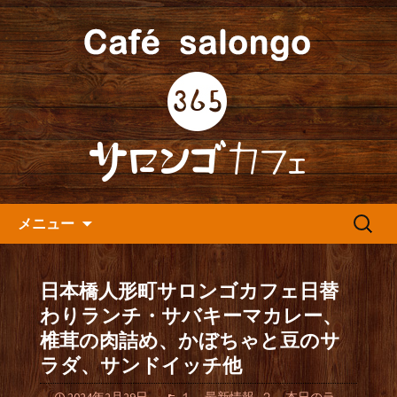
人形町の音楽カフェ『365カフェ』より
最新情報をお届けします。
人形町の『365(サロンゴ)カフ
ェ』よりお知らせ
コンテンツへ移動
検
メニュー
索:
日本橋人形町サロンゴカフェ日替
わりランチ・サバキーマカレー、
椎茸の肉詰め、かぼちゃと豆のサ
ラダ、サンドイッチ他