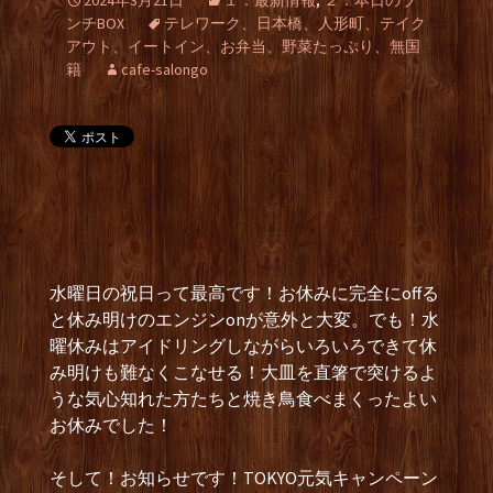
2024年3月21日
１．最新情報
,
２．本日のラ
ンチBOX
テレワーク、日本橋、人形町、テイク
アウト、イートイン、お弁当、野菜たっぷり、無国
籍
cafe-salongo
水曜日の祝日って最高です！お休みに完全にoffる
と休み明けのエンジンonが意外と大変。でも！水
曜休みはアイドリングしながらいろいろできて休
み明けも難なくこなせる！大皿を直箸で突けるよ
うな気心知れた方たちと焼き鳥食べまくったよい
お休みでした！
そして！お知らせです！TOKYO元気キャンペーン