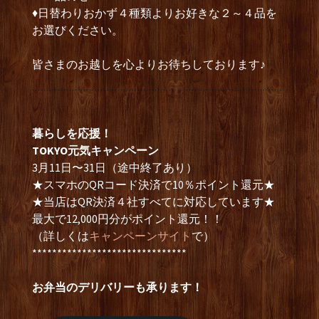
♦日替わりおかず４種類よりお好きな２～４品を
お選びください。
皆さまのお越しを心よりお待ちしております♪
暮らしを応援！
TOKYO元気キャンペーン
3月11日〜31日（途中終了あり）
★スマホのQRコード決済で10％ポイント還元★
★当店はQR決済４社すべてに対応しています★
最大で12,000円分がポイント還元！！
（詳しくは
キャンペーンサイト
で）
*******************************
お弁当のデリバリーも承ります！