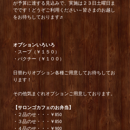
が予算に達する見込みで、実施は２３日土曜日ま
でです！どうぞご利用ください～皆さまのお越し
をお待ちしております♬
オプションいろいろ
・スープ（￥１５０）
・パクチー（￥１００）
日替わりオプション各種ご用意してお待ちしてお
ります！
その他気まぐれオプションご用意しております。
【サロンゴカフェのお弁当】
・２品のせ・・・￥850
・３品のせ・・・￥850
・４品のせ・・・￥900