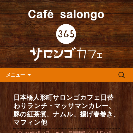
人形町の音楽カフェ『365カフェ』より
最新情報をお届けします。
人形町の『365(サロンゴ)カフ
ェ』よりお知らせ
コンテンツへ移動
検
メニュー
索:
日本橋人形町サロンゴカフェ日替
わりランチ・マッサマンカレー、
豚の紅茶煮、ナムル、揚げ春巻き、
マフィン他