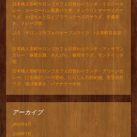
日本橋人形町サロンゴカフェ日替わりランチ・イエローカ
レー、ルーローハン風豚バラ煮、キュウリとザーサイのサ
ラダ、かぼちゃと豆とブラウンチーズのサラダ、生春巻
き、クレープ他
🌙🎸 サロンゴカフェのオープンマイク ♪人形町音楽室
♪
日本橋人形町サロンゴカフェ日替わりランチ・マッサマン
カレー、麻婆豆腐、きんぴら、春雨サラダ、サンドイッチ
他
日本橋人形町サロンゴカフェ日替わりランチ・グリーンカ
レー、ひき肉のソース炒め、にんじんの炒め物、里芋のサ
ラダ、揚げ春巻き、バナナケーキ他
アーカイブ
2026年8月
2026年7月