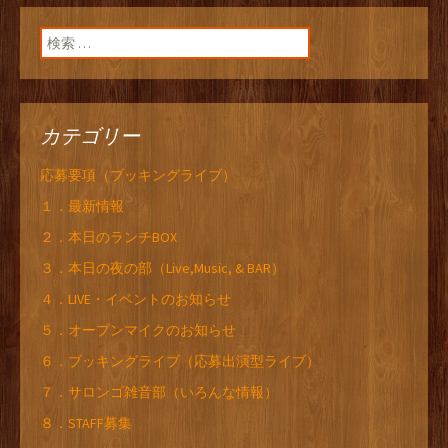
検索:
カテゴリー
応募要項（ブッキングライブ）
１．最新情報
２．本日のランチBOX
３．本日の夜の部（Live,Music, & BAR）
４．LIVE・イベントのお知らせ
５．オープンマイクのお知らせ
６．ブッキングライブ（応募出演型ライブ）
７．サロンゴ雑音部（いろんな情報）
８．STAFF募集