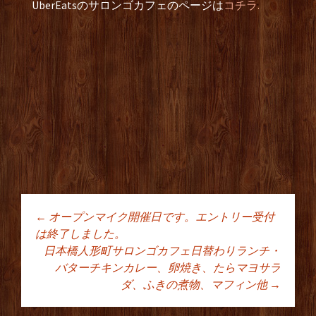
UberEatsのサロンゴカフェのページは
コチラ.
←
オープンマイク開催日です。エントリー受付
投稿ナビゲーショ
は終了しました。
日本橋人形町サロンゴカフェ日替わりランチ・
バターチキンカレー、卵焼き、たらマヨサラ
ン
ダ、ふきの煮物、マフィン他
→