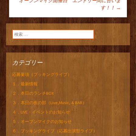
オープンマイク開催日 エントリー間に合いま
す！！
→
ン
検索:
カテゴリー
応募要項（ブッキングライブ）
１．最新情報
２．本日のランチBOX
３．本日の夜の部（Live,Music, & BAR）
４．LIVE・イベントのお知らせ
５．オープンマイクのお知らせ
６．ブッキングライブ（応募出演型ライブ）