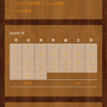
７．サロンゴ雑音部（いろんな情報）
８．STAFF募集
2024年7月
月
火
水
木
金
土
日
1
2
3
4
5
6
7
8
9
10
11
12
13
14
15
16
17
18
19
20
21
22
23
24
25
26
27
28
29
30
31
« 6月
8月 »