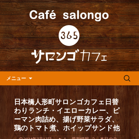
人形町の音楽カフェ『365カフェ』より
最新情報をお届けします。
人形町の『365(サロンゴ)カフ
ェ』よりお知らせ
コンテンツへ移動
検
メニュー
索:
日本橋人形町サロンゴカフェ日替
わりランチ・イエローカレー、ピ
ーマン肉詰め、揚げ野菜サラダ、
鶏のトマト煮、ホイップサンド他