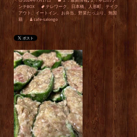
2024年7月17日
１．最新情報
,
２．本日のラ
ンチBOX
テレワーク、日本橋、人形町、テイク
アウト、イートイン、お弁当、野菜たっぷり、無国
籍
cafe-salongo