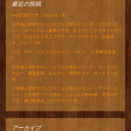
最近の投稿
BAR営業日です。2026.8.6（木）
日本橋人形町サロンゴカフェ日替わりランチ・イエローカ
レー、ルーローハン風豚バラ煮、キュウリとザーサイのサ
ラダ、かぼちゃと豆とブラウンチーズのサラダ、生春巻
き、クレープ他
🌙🎸 サロンゴカフェのオープンマイク ♪人形町音楽室
♪
日本橋人形町サロンゴカフェ日替わりランチ・マッサマン
カレー、麻婆豆腐、きんぴら、春雨サラダ、サンドイッチ
他
日本橋人形町サロンゴカフェ日替わりランチ・グリーンカ
レー、ひき肉のソース炒め、にんじんの炒め物、里芋のサ
ラダ、揚げ春巻き、バナナケーキ他
アーカイブ