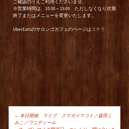
ご確認のうえご利用くださいませ。
※営業時間は、10:30～15:00 ただしなくなり次第
終了またはメニューを変更いたします。
UberEatsのサロンゴカフェのページは
コチラ.
←
本日開催 ライブ クマガイマコト／森田く
投稿ナビゲーショ
みこ／ワニディール