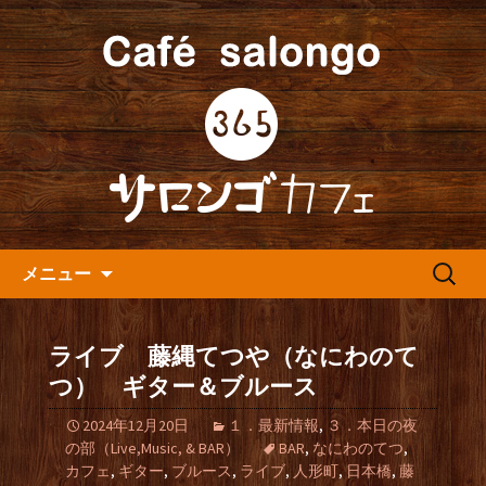
人形町の音楽カフェ『365カフェ』より
最新情報をお届けします。
人形町の『365(サロンゴ)カフ
ェ』よりお知らせ
コンテンツへ移動
検
メニュー
索:
ライブ 藤縄てつや（なにわのて
つ） ギター＆ブルース
2024年12月20日
１．最新情報
,
３．本日の夜
の部（Live,Music, & BAR）
BAR
,
なにわのてつ
,
カフェ
,
ギター
,
ブルース
,
ライブ
,
人形町
,
日本橋
,
藤