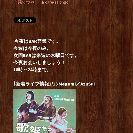
縄てつや
cafe-salongo
今夜はBAR営業です。
今週は今夜のみ。
次回BARは来週の木曜日です。
今夜お会いしましょう！！
18時～24時まで。
.
⇩新着ライブ情報1/13 Megumi／AzuSui