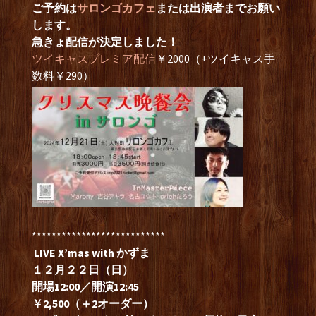
ご予約は
サロンゴカフェ
または出演者までお願い
します。
急きょ配信が決定しました！
ツイキャスプレミア配信
￥2000（+ツイキャス手
数料￥290）
***************************
LIVE X’mas with かずま
１２月２２日（日）
開場12:00／開演12:45
￥2,500（＋2オーダー）