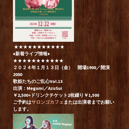
★★★★★★★★★★★
♦新着ライブ情報♦
★★★★★★★★★★★
２０２４年１月１３日（金） 開場1900／開演
2000
歌姫たちのご乱心Vol.13
出演：Megumi／AzuSui
￥2,500+ドリンクチケット2枚綴り￥1,500
ご予約は
サロンゴカフェ
または出演者までお願い
します。