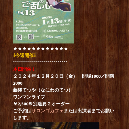
★★★★★★★★★★★★
⇩今週開催⇩
***************************
本日開催！
２０２４年１２月２０日（金） 開場1900／開演
2000
藤縄てつや（なにわのてつ）
ワンマンライブ
￥2,500※別途要２オーダー
ご予約は
サロンゴカフェ
または出演者までお願い
します。