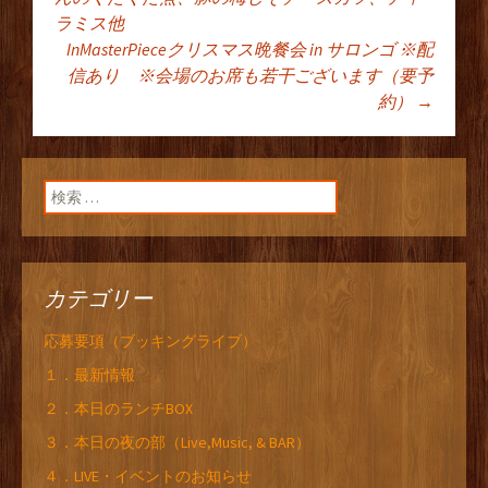
ラミス他
ン
InMasterPieceクリスマス晩餐会 in サロンゴ ※配
信あり ※会場のお席も若干ございます（要予
約）
→
検索:
カテゴリー
応募要項（ブッキングライブ）
１．最新情報
２．本日のランチBOX
３．本日の夜の部（Live,Music, & BAR）
４．LIVE・イベントのお知らせ