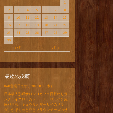
1
2
3
4
5
6
7
8
9
10
11
12
13
14
15
16
17
18
19
20
21
22
23
24
25
26
27
28
29
30
« 5月
7月 »
最近の投稿
BAR営業日です。2026.8.6（木）
日本橋人形町サロンゴカフェ日替わりラ
ンチ・イエローカレー、ルーローハン風
豚バラ煮、キュウリとザーサイのサラ
ダ、かぼちゃと豆とブラウンチーズのサ