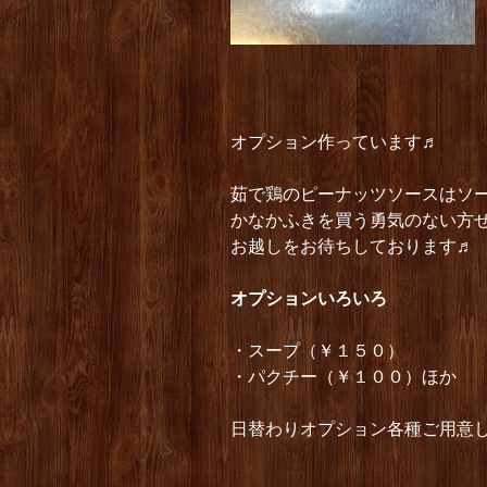
オプション作っています♬
茹で鶏のピーナッツソースはソ
かなかふきを買う勇気のない方
お越しをお待ちしております♬
オプショ
ンいろいろ
・スープ（￥１５０）
・パクチー（￥１００）ほか
日替わりオプション各種ご用意