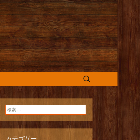
カフェ』よりお
検
索:
検索:
カテゴリー