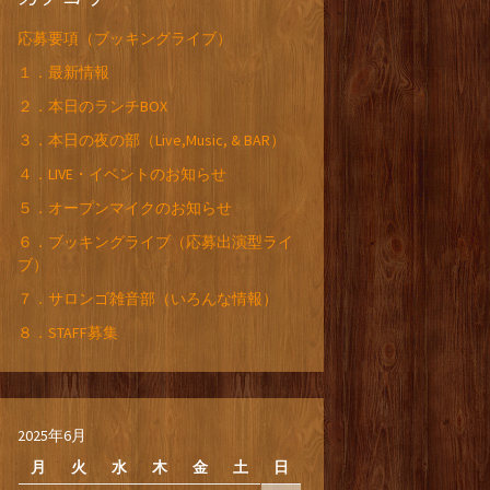
応募要項（ブッキングライブ）
１．最新情報
２．本日のランチBOX
３．本日の夜の部（Live,Music, & BAR）
４．LIVE・イベントのお知らせ
５．オープンマイクのお知らせ
６．ブッキングライブ（応募出演型ライ
ブ）
７．サロンゴ雑音部（いろんな情報）
８．STAFF募集
2025年6月
月
火
水
木
金
土
日