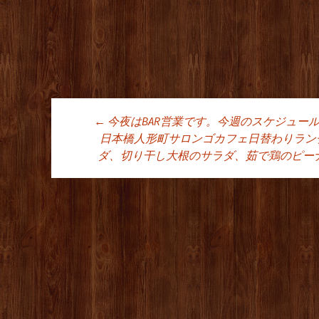
←
今夜はBAR営業です。今週のスケジュー
投稿ナビゲーシ
日本橋人形町サロンゴカフェ日替わりラン
ダ、切り干し大根のサラダ、茹で鶏のピー