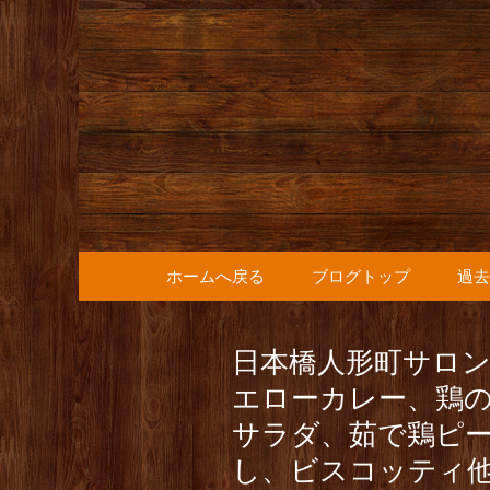
人形町の音楽カフェ『36
人形町の『
知らせ
コンテンツへ移動
ホームへ戻る
ブログトップ
過去
日本橋人形町サロ
エローカレー、鶏
サラダ、茹で鶏ピ
し、ビスコッティ