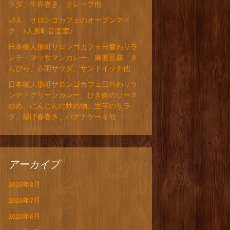
ラダ、生春巻き、クレープ他
🌙🎸 サロンゴカフェのオープンマイ
ク ♪人形町音楽室♪
日本橋人形町サロンゴカフェ日替わりラ
ンチ・マッサマンカレー、麻婆豆腐、き
んぴら、春雨サラダ、サンドイッチ他
日本橋人形町サロンゴカフェ日替わりラ
ンチ・グリーンカレー、ひき肉のソース
炒め、にんじんの炒め物、里芋のサラ
ダ、揚げ春巻き、バナナケーキ他
アーカイブ
2026年8月
2026年7月
2026年6月