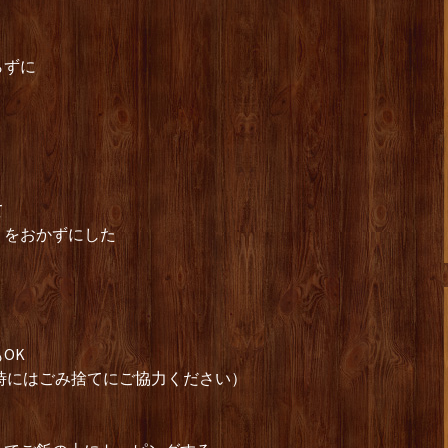
】
らずに
て
」をおかずにした
】
。
OK
時にはごみ捨てにご協力ください）