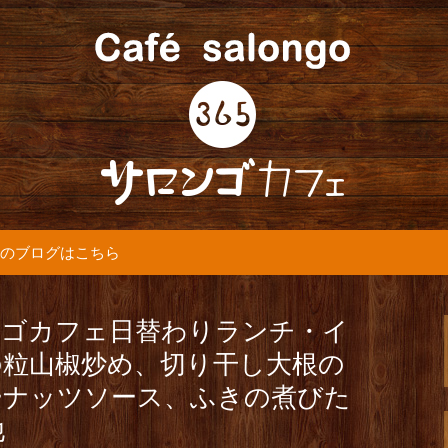
5カフェ』より最新情報をお届けします。
365(サロンゴ)
のブログはこちら
ンゴカフェ日替わりランチ・イ
の粒山椒炒め、切り干し大根の
ーナッツソース、ふきの煮びた
他