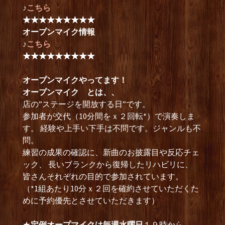
♪
こちら
★★★★★★★★★
オープンマイク情報
♪
こちら
★★★★★★★★★
オープンマイクやってます！
オープンマイク とは、、
店の”ステージを開放する日”です。
参加者が交代（10分間をｘ２回転*）で演奏しま
す。 経験や上手い下手は不問です。ジャンルも不
問。
練習の成果の確認に、新曲のお披露目や反応チェ
ック、 長いブランクから復帰したリハビリに、
皆さんそれぞれの目的で参加されています。
（*1組あたり10分ｘ２回を確約させていただくた
めに予約優先とさせていただきます）
★
定例オープマイクは毎週水曜日
１９時から