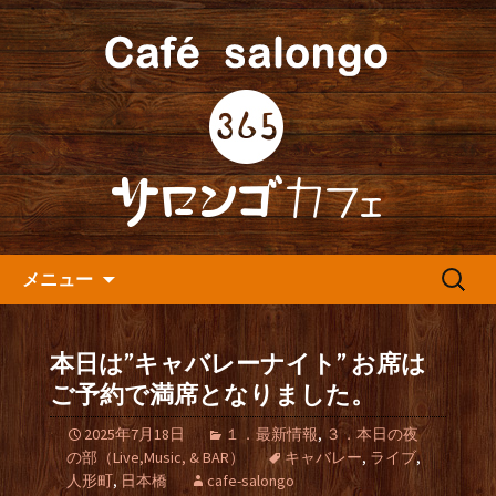
人形町の音楽カフェ『365カフェ』より
最新情報をお届けします。
人形町の『365(サロンゴ)カフ
ェ』よりお知らせ
コンテンツへ移動
検
メニュー
索:
本日は”キャバレーナイト” お席は
ご予約で満席となりました。
2025年7月18日
１．最新情報
,
３．本日の夜
の部（Live,Music, & BAR）
キャバレー
,
ライブ
,
人形町
,
日本橋
cafe-salongo