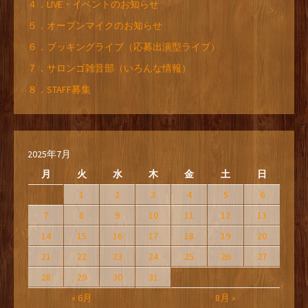
４．LIVE・イベントのお知らせ
５．オープンマイクのお知らせ
６．ブッキングライブ（応募出演型ライブ）
７．サロンゴ雑音部（いろんな情報）
８．STAFF募集
2025年7月
月
火
水
木
金
土
日
1
2
3
4
5
6
7
8
9
10
11
12
13
14
15
16
17
18
19
20
21
22
23
24
25
26
27
28
29
30
31
« 6月
8月 »