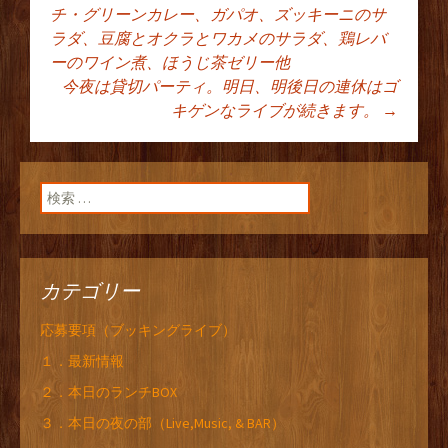
投稿ナビゲーショ
チ・グリーンカレー、ガパオ、ズッキーニのサ
ラダ、豆腐とオクラとワカメのサラダ、鶏レバ
ーのワイン煮、ほうじ茶ゼリー他
ン
今夜は貸切パーティ。明日、明後日の連休はゴ
キゲンなライブが続きます。
→
検索:
カテゴリー
応募要項（ブッキングライブ）
１．最新情報
２．本日のランチBOX
３．本日の夜の部（Live,Music, & BAR）