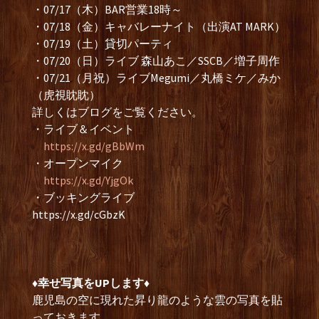
・07/17（木）BAR営業18時～
・07/18（金）キャバレーナイト（出演AT MARK）
・07/19（土）貸切パーティ
・07/20（日）ライブ 森山あこ／SSCB／増子周作
・07/21（月祝）ライブMegumi／丸橋ミケ／みか
（虎視眈眈）
詳しくはブログをご覧ください。
・ライブ＆イベント
https://x.gd/gBbWm
・オープンマイク
https://x.gd/YjgOk
・ブッキングライブ
https://x.gd/cGbzK
♦︎幸せ写真をUPします♦︎
鹿児島の空に現れた昇り龍のような雲の写真を貼
っておきます。