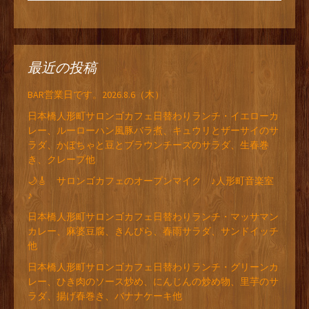
最近の投稿
BAR営業日です。2026.8.6（木）
日本橋人形町サロンゴカフェ日替わりランチ・イエローカ
レー、ルーローハン風豚バラ煮、キュウリとザーサイのサ
ラダ、かぼちゃと豆とブラウンチーズのサラダ、生春巻
き、クレープ他
🌙🎸 サロンゴカフェのオープンマイク ♪人形町音楽室
♪
日本橋人形町サロンゴカフェ日替わりランチ・マッサマン
カレー、麻婆豆腐、きんぴら、春雨サラダ、サンドイッチ
他
日本橋人形町サロンゴカフェ日替わりランチ・グリーンカ
レー、ひき肉のソース炒め、にんじんの炒め物、里芋のサ
ラダ、揚げ春巻き、バナナケーキ他