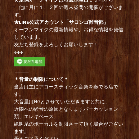
他に月に１、２回の週末昼間の開催がございま
す。
★LINE公式アカウント「サロンゴ雑音部」
オープンマイクの最新情報や、お得な情報を発信
しています。
友だち登録をよろしくお願いします！
↓↓↓
———-
＊音量の制限について＊
当店は主にアコースティック音楽を奏でる店で
す。
大音量はNGとさせていただきますと共に、
近隣への騒音の原因となりますパーカッション
類、エレキベース、
絶叫系のボーカルを制限させて頂く場合がござい
ます。
予めご了承ください。