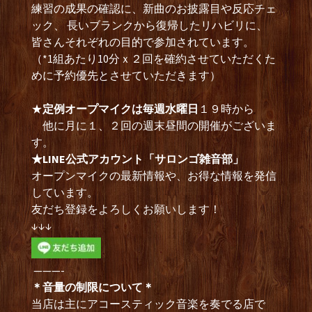
練習の成果の確認に、新曲のお披露目や反応チェ
ック、 長いブランクから復帰したリハビリに、
皆さんそれぞれの目的で参加されています。
（*1組あたり10分ｘ２回を確約させていただくた
めに予約優先とさせていただきます）
★
定例オープマイクは毎週水曜日
１９時から
他に月に１、２回の週末昼間の開催がございま
す。
★LINE公式アカウント「サロンゴ雑音部」
オープンマイクの最新情報や、お得な情報を発信
しています。
友だち登録をよろしくお願いします！
↓↓↓
———-
＊音量の制限について＊
当店は主にアコースティック音楽を奏でる店で