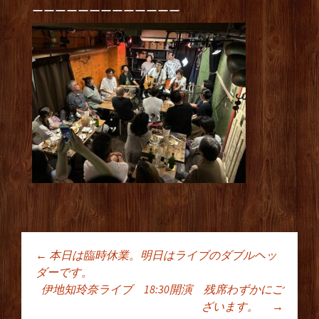
ーーーーーーーーーーーーー
←
本日は臨時休業。明日はライブのダブルヘッ
投稿ナビゲーショ
ダーです。
伊地知玲奈ライブ 18:30開演 残席わずかにご
ざいます。
→