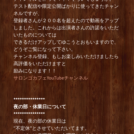
テスト配信や限定公開ばかりに使ってきたチャン
ネルですが、
登録者さんが２００名を超えたので動画をアップ
しました。これからは出演者さんの許諾をいただ
いたものについては
できるだけアップしてゆこうとおもいますので、
どうぞご覧になって下さい。
チャンネル登録、もしお楽しみいただけましたら
高評価をいただけますと
励みになります！！
サロンゴカフェYouTubeチャンネル
***************
夜の部・休業日について
***************
現在、夜の部の休業日は
”不定休”とさせていただいてます。