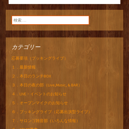
ン
検索:
カテゴリー
応募要項（ブッキングライブ）
１．最新情報
２．本日のランチBOX
３．本日の夜の部（Live,Music, & BAR）
４．LIVE・イベントのお知らせ
５．オープンマイクのお知らせ
６．ブッキングライブ（応募出演型ライブ）
７．サロンゴ雑音部（いろんな情報）