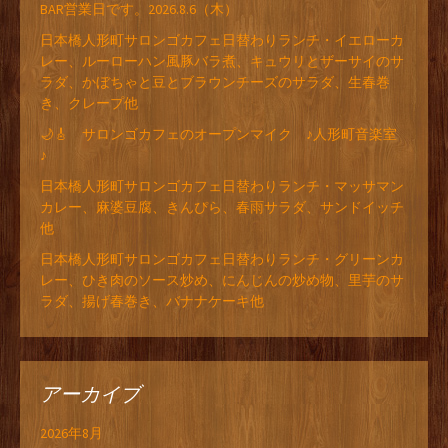
BAR営業日です。2026.8.6（木）
日本橋人形町サロンゴカフェ日替わりランチ・イエローカ
レー、ルーローハン風豚バラ煮、キュウリとザーサイのサ
ラダ、かぼちゃと豆とブラウンチーズのサラダ、生春巻
き、クレープ他
🌙🎸 サロンゴカフェのオープンマイク ♪人形町音楽室
♪
日本橋人形町サロンゴカフェ日替わりランチ・マッサマン
カレー、麻婆豆腐、きんぴら、春雨サラダ、サンドイッチ
他
日本橋人形町サロンゴカフェ日替わりランチ・グリーンカ
レー、ひき肉のソース炒め、にんじんの炒め物、里芋のサ
ラダ、揚げ春巻き、バナナケーキ他
アーカイブ
2026年8月