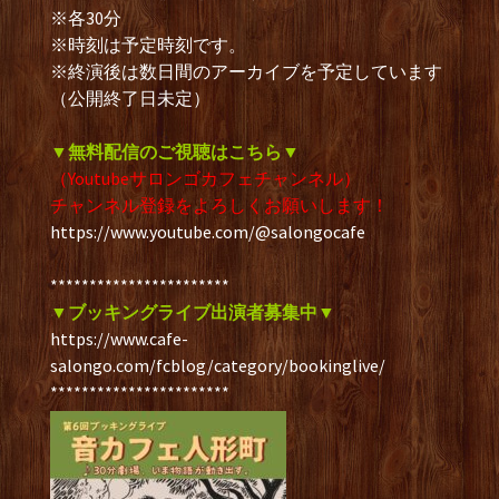
※各30分
※時刻は予定時刻です。
※終演後は数日間のアーカイブを予定しています
（公開終了日未定）
▼無料配信のご視聴はこちら▼
（Youtubeサロンゴカフェチャンネル）
チャンネル登録をよろしくお願いします！
https://www.youtube.com/@salongocafe
***********************
▼ブッキングライブ出演者募集中▼
https://www.cafe-
salongo.com/fcblog/category/bookinglive/
***********************