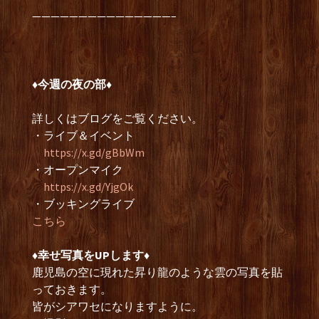
———————————————–
♦︎今週の夜の部♦︎
詳しくはブログをご覧ください。
・ライブ＆イベント
https://x.gd/gBbWm
・オープンマイク
https://x.gd/YjgOk
・ブッキングライブ
こちら
♦︎幸せ写真をUPします♦︎
鹿児島の空に現れた昇り龍のような雲の写真を貼
っておきます。
皆がシアワセになりますように。