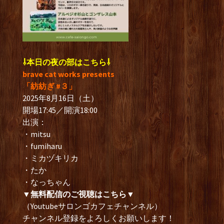
⇩本日の夜の部はこちら⇩
brave cat works presents
「紡紡ぎ #３」
2025年8月16日（土）
開場17:45／開演18:00
出演：
・mitsu
・fumiharu
・ミカヅキリカ
・たか
・なっちゃん
▼無料配信のご視聴はこちら▼
（Youtubeサロンゴカフェチャンネル）
チャンネル登録をよろしくお願いします！