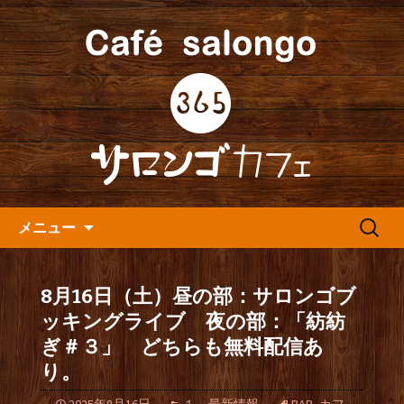
人形町の音楽カフェ『365カフェ』より
最新情報をお届けします。
人形町の『365(サロンゴ)カフ
ェ』よりお知らせ
コンテンツへ移動
検
メニュー
索:
8月16日（土）昼の部：サロンゴブ
ッキングライブ 夜の部：「紡紡
ぎ＃３」 どちらも無料配信あ
り。