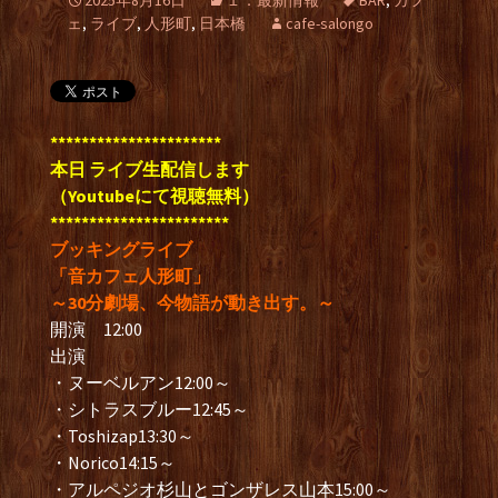
2025年8月16日
１．最新情報
BAR
,
カフ
ェ
,
ライブ
,
人形町
,
日本橋
cafe-salongo
**********************
本日 ライブ生配信します
（Youtubeにて視聴無料）
***********************
ブッキングライブ
「音カフェ人形町」
～30分劇場、今物語が動き出す。～
開演 12:00
出演
・ヌーベルアン12:00～
・シトラスブルー12:45～
・Toshizap13:30～
・Norico14:15～
・アルペジオ杉山とゴンザレス山本15:00～