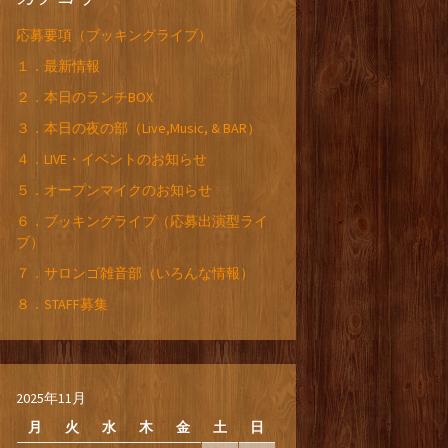
応募要項（ブッキングライブ）
１．最新情報
２．本日のランチBOX
３．本日の夜の部（Live,Music, & BAR）
４．LIVE・イベントのお知らせ
５．オープンマイクのお知らせ
６．ブッキングライブ（応募出演型ライ
ブ）
７．サロンゴ雑音部（いろんな情報）
８．STAFF募集
2025年11月
月
火
水
木
金
土
日