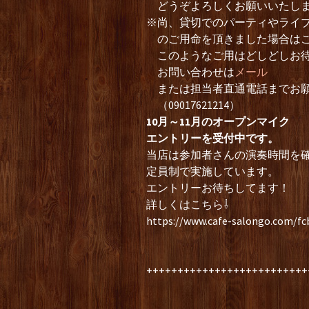
どうぞよろしくお願いいたし
※尚、貸切でのパーティやライ
のご用命を頂きました場合はこ
このようなご用はどしどしお待
お問い合わせは
メール
または担当者直通電話までお願
（09017621214）
10月～11月のオープンマイク
エントリーを受付中です。
当店は参加者さんの演奏時間を
定員制で実施しています。
エントリーお待ちしてます！
詳しくはこちら⇩
https://www.cafe-salongo.com/f
++++++++++++++++++++++++++