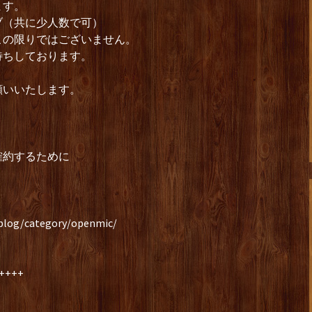
ます。
ブ（共に少人数で可）
の限りではございません。
ちしております。
いいたします。
確約するために
cblog/category/openmic/
++++