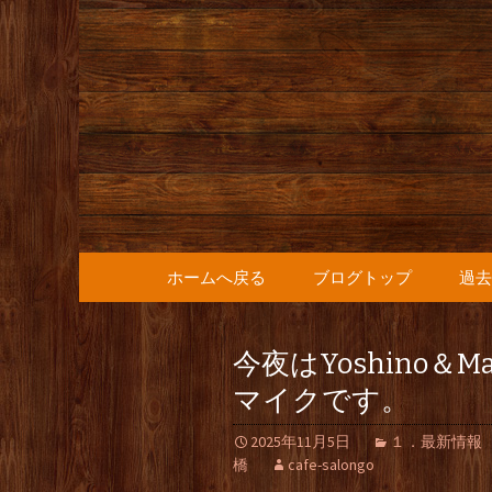
人形町の音楽カフェ『36
人形町の『
知らせ
コンテンツへ移動
ホームへ戻る
ブログトップ
過去
今夜はYoshino＆
マイクです。
2025年11月5日
１．最新情報
橋
cafe-salongo