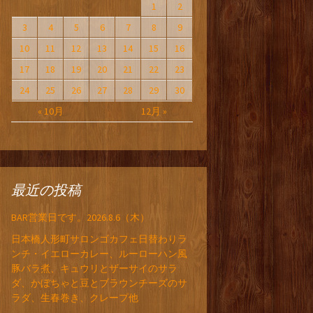
1
2
3
4
5
6
7
8
9
10
11
12
13
14
15
16
17
18
19
20
21
22
23
24
25
26
27
28
29
30
« 10月
12月 »
最近の投稿
BAR営業日です。2026.8.6（木）
日本橋人形町サロンゴカフェ日替わりラ
ンチ・イエローカレー、ルーローハン風
豚バラ煮、キュウリとザーサイのサラ
ダ、かぼちゃと豆とブラウンチーズのサ
ラダ、生春巻き、クレープ他