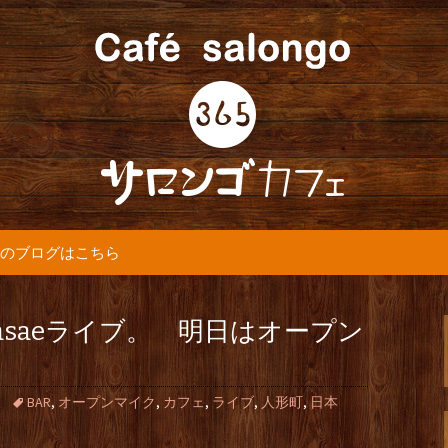
5カフェ』より最新情報をお届けします。
365(サロンゴ)
のブログはこちら
Masaeライブ。 明日はオープン
BAR
,
オープンマイク
,
カフェ
,
ライブ
,
人形町
,
日本