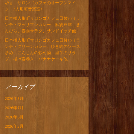
🌙🎸 サロンゴカフェのオープンマイ
ク ♪人形町音楽室♪
日本橋人形町サロンゴカフェ日替わりラ
ンチ・マッサマンカレー、麻婆豆腐、き
んぴら、春雨サラダ、サンドイッチ他
日本橋人形町サロンゴカフェ日替わりラ
ンチ・グリーンカレー、ひき肉のソース
炒め、にんじんの炒め物、里芋のサラ
ダ、揚げ春巻き、バナナケーキ他
アーカイブ
2026年8月
2026年7月
2026年6月
2026年5月