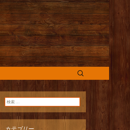
カフェ』よりお
検
索:
検索:
カテゴリー