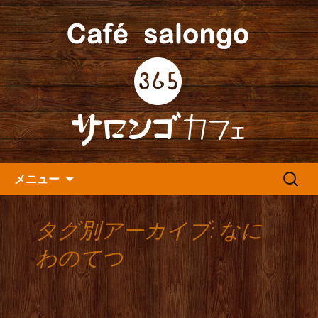
人形町の音楽カフェ『365カフェ』より
最新情報をお届けします。
人形町の『365(サロンゴ)カフ
ェ』よりお知らせ
コンテンツへ移動
検
メニュー
索:
タグ別アーカイブ: なに
わのてつ