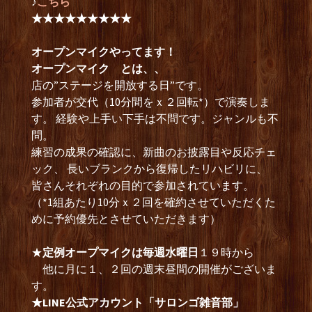
♪
こちら
★★★★★★★★★
オープンマイクやってます！
オープンマイク とは、、
店の”ステージを開放する日”です。
参加者が交代（10分間をｘ２回転*）で演奏しま
す。 経験や上手い下手は不問です。ジャンルも不
問。
練習の成果の確認に、新曲のお披露目や反応チェ
ック、 長いブランクから復帰したリハビリに、
皆さんそれぞれの目的で参加されています。
（*1組あたり10分ｘ２回を確約させていただくた
めに予約優先とさせていただきます）
★
定例オープマイクは毎週水曜日
１９時から
他に月に１、２回の週末昼間の開催がございま
す。
★LINE公式アカウント「サロンゴ雑音部」