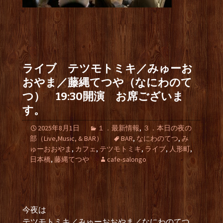
ライブ テツモトミキ／みゅーお
おやま／藤縄てつや（なにわのて
つ） 19:30開演 お席ございま
す。
2025年8月1日
１．最新情報
,
３．本日の夜の
部（Live,Music, & BAR）
BAR
,
なにわのてつ
,
み
ゅーおおやま
,
カフェ
,
テツモトミキ
,
ライブ
,
人形町
,
日本橋
,
藤縄てつや
cafe-salongo
今夜は
テツモトミキ／みゅーおおやま／なにわのてつ