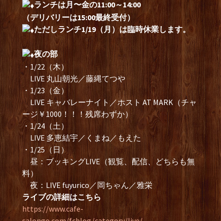
ランチは月〜金の11:00～14:00
（デリバリーは15:00最終受付）
ただしランチ1/19（月）は臨時休業します。
夜の部
・1/22（木）
LIVE 丸山朝光／藤縄てつや
・1/23（金）
LIVE キャバレーナイト／ホスト AT MARK（チャ
ージ￥1000！！！残席わずか）
・1/24（土）
LIVE 多恵結宇／くまね／もえた
・1/25（日）
昼：ブッキングLIVE（観覧、配信、どちらも無
料）
夜：LIVE fuyurico／岡ちゃん／雅栄
ライブの詳細はこちら
https://www.cafe-
salongo.com/fcblog/category/live/