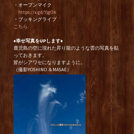
・オープンマイク
https://x.gd/YjgOk
・ブッキングライブ
こちら
♦︎幸せ写真をUPします♦︎
鹿児島の空に現れた昇り龍のような雲の写真を貼
っておきます。
皆がシアワセになりますように。
（撮影YOSHINO ＆MASAE）