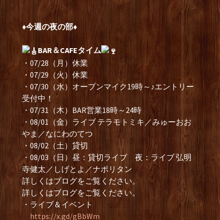
♦︎今週の夜の部♦︎
BAR＆CAFEタイム
・07/28（月）休業
・07/29（火）休業
・07/30（水）オープンマイク19時～♪エントリー
受付中！
・07/31（木）BAR営業18時～24時
・08/01（金）ライブ テラモトミキ／みゅーおお
やま／なにわのてつ
・08/02（土）貸切
・08/03（日）昼：貸切ライブ 夜：ライブ 弘明
寺健太／しげとよ／ナポリタン
詳しくはブログをご覧ください。
詳しくはブログをご覧ください。
・ライブ＆イベント
https://x.gd/gBbWm