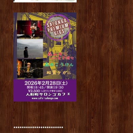
************************