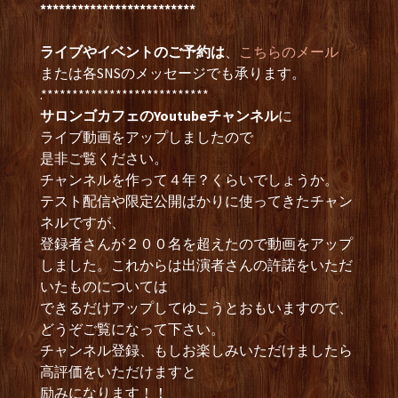
*************************
ライブやイベントのご予約は
、
こちらのメール
または各SNSのメッセージでも承ります。
.***************************
サロンゴカフェのYoutubeチャンネル
に
ライブ動画をアップしましたので
是非ご覧ください。
チャンネルを作って４年？くらいでしょうか。
テスト配信や限定公開ばかりに使ってきたチャン
ネルですが、
登録者さんが２００名を超えたので動画をアップ
しました。これからは出演者さんの許諾をいただ
いたものについては
できるだけアップしてゆこうとおもいますので、
どうぞご覧になって下さい。
チャンネル登録、もしお楽しみいただけましたら
高評価をいただけますと
励みになります！！