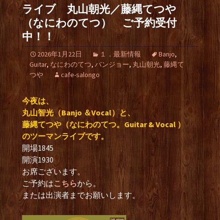
ライブ 丸山朝光／藤縄てつや
（なにわのてつ） ご予約受付
中！！
2026年1月22日
１．最新情報
Banjo
,
Guitar
,
なにわのてつ
,
バンジョー
,
丸山朝光
,
藤縄て
つや
cafe-salongo
今夜は、
丸山智光（Banjo ＆Vocal）と、
藤縄てつや（なにわのてつ。Guitar & Vocal ）
のツーマンライブです。
開場1845
開演1930
お席ございます。
ご予約は
こちら
から。
または出演者までお願いします。