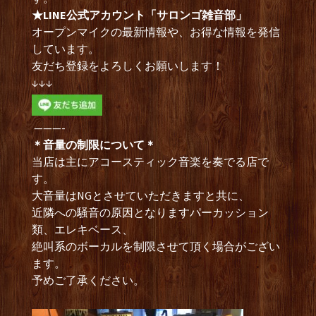
★LINE公式アカウント「サロンゴ雑音部」
オープンマイクの最新情報や、お得な情報を発信
しています。
友だち登録をよろしくお願いします！
↓↓↓
———-
＊音量の制限について＊
当店は主にアコースティック音楽を奏でる店で
す。
大音量はNGとさせていただきますと共に、
近隣への騒音の原因となりますパーカッション
類、エレキベース、
絶叫系のボーカルを制限させて頂く場合がござい
ます。
予めご了承ください。