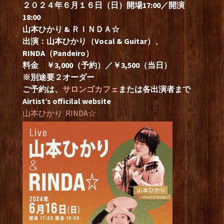
２０２４年６月１６日（日）開場17:00／開演
18:00
山本ひかり & ＲＩＮＤＡ☆
出演：山本ひかり（Vocal & Guitar）、
RINDA（Pandeiro）
料金 ￥3,000（予約）／￥3,500（当日）
※別途要２オーダー
ご予約は、
サロンゴカフェ
または各出演者まで
Airtist’s officilal website
山本ひかり
RINDA☆