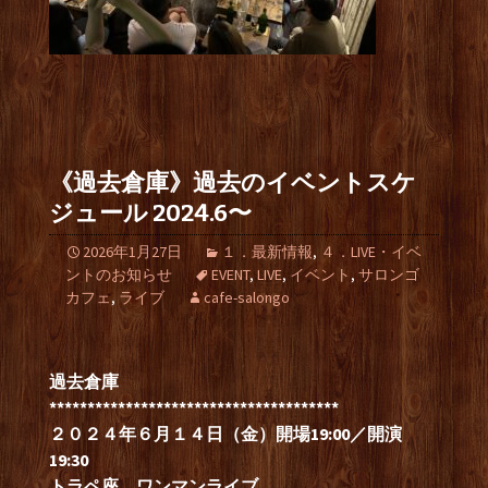
《過去倉庫》過去のイベントスケ
ジュール 2024.6〜
2026年1月27日
１．最新情報
,
４．LIVE・イベ
ントのお知らせ
EVENT
,
LIVE
,
イベント
,
サロンゴ
カフェ
,
ライブ
cafe-salongo
過去倉庫
**************************************
２０２４年６月１４日（金）開場19:00／開演
19:30
トラペ座 ワンマンライブ