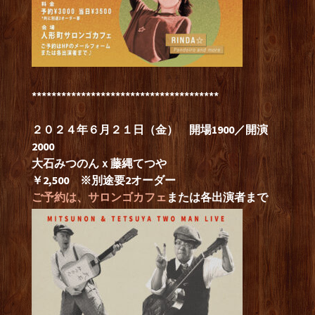
**************************************
２０２４年６月２１日（金） 開場1900／開演
2000
大石みつのんｘ藤縄てつや
￥2,500 ※別途要2オーダー
ご予約は、
サロンゴカフェ
または各出演者まで