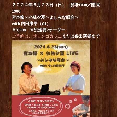
２０２４年６月２３日（日） 開場1830／開演
1900
宮本龍ｘ小林夕夏〜よしみな唄会〜
with 内田康平（Gt）
￥3,500 ※別途要2オーダー
ご予約は、
サロンゴカフェ
または各出演者まで