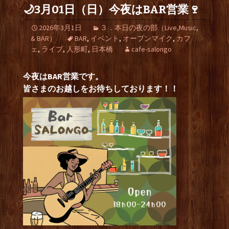
🌙3月01日（日）今夜はBAR営業🍷
2026年3月1日
３．本日の夜の部（Live,Music,
& BAR）
BAR
,
イベント
,
オープンマイク
,
カフ
ェ
,
ライブ
,
人形町
,
日本橋
cafe-salongo
今夜はBAR営業です。
皆さまのお越しをお待ちしております！！