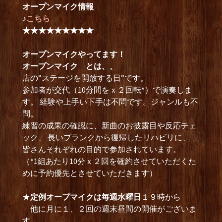
オープンマイク情報
♪
こちら
★★★★★★★★★
オープンマイクやってます！
オープンマイク とは、、
店の”ステージを開放する日”です。
参加者が交代（10分間をｘ２回転*）で演奏しま
す。 経験や上手い下手は不問です。ジャンルも不
問。
練習の成果の確認に、新曲のお披露目や反応チェ
ック、 長いブランクから復帰したリハビリに、
皆さんそれぞれの目的で参加されています。
（*1組あたり10分ｘ２回を確約させていただくた
めに予約優先とさせていただきます）
★
定例オープマイクは毎週水曜日
１９時から
他に月に１、２回の週末昼間の開催がございま
す。