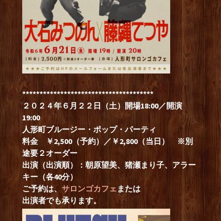
**************************************
２０２４年６月２２日（土）開場18:00／開演
19:00
人形町ブルージー・ポップ・パーティ
料金 ￥2,500（予約）／￥2,800（当日） ※別
途要２オーダー
出演（出演順）：
朝原望美、猪瀬まり子、アラー
キー（各40分）
ご予約は、
サロンゴカフェ
または
出演者でも承ります。