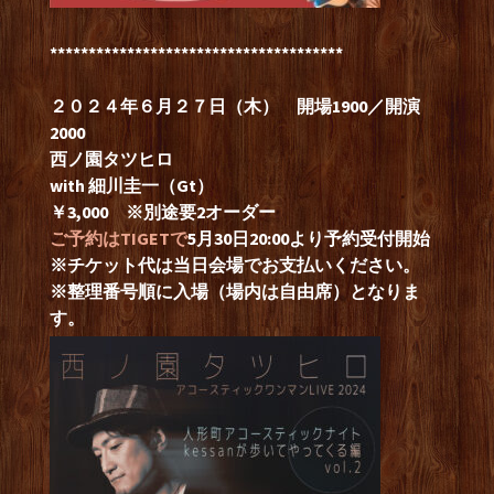
**************************************
２０２４年６月２７日（木） 開場1900／開演
2000
西ノ園タツヒロ
with 細川圭一（Gt）
￥3,000 ※別途要2オーダー
ご予約はTIGETで
5月30日20:00より予約受付開始
※チケット代は当日会場でお支払いください。
※整理番号順に入場（場内は自由席）となりま
す。