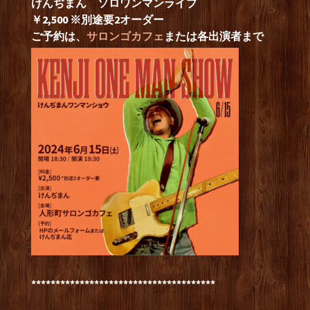
けんぢまん ソロワンマンライブ
￥2,500 ※別途要2オーダー
ご予約は、
サロンゴカフェ
または各出演者まで
**************************************