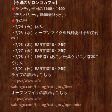
【今週のサロンゴカフェ】
ランチは平日の11:00～14:00
（デリバリーは15:00最終受付）
夜の部
・2/24（火）休み
・2/25（水）オープンマイク※残枠あり予約受付
中！
・2/26（木）BAR営業18～24時
・2/27（金）BAR営業18～24時
・2/28（土）LIVE 森山あこ／松葉ケガニ／森本こ
うけん
・3/01（日）BAR営業18～24時
ライブの詳細はこちら
https://www.cafe-
salongo.com/fcblog/category/live/
オープンマイクの詳細はこちら
https://www.cafe-
salongo.com/fcblog/category/openmic/