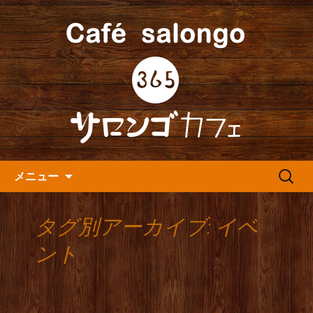
人形町の音楽カフェ『365カフェ』より
最新情報をお届けします。
人形町の『365(サロンゴ)カフ
ェ』よりお知らせ
コンテンツへ移動
検
メニュー
索:
タグ別アーカイブ: イベ
ント