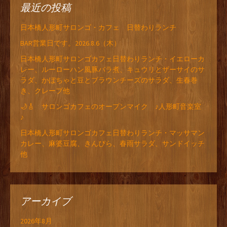
最近の投稿
日本橋人形町サロンゴ・カフェ 日替わりランチ
BAR営業日です。2026.8.6（木）
日本橋人形町サロンゴカフェ日替わりランチ・イエローカ
レー、ルーローハン風豚バラ煮、キュウリとザーサイのサ
ラダ、かぼちゃと豆とブラウンチーズのサラダ、生春巻
き、クレープ他
🌙🎸 サロンゴカフェのオープンマイク ♪人形町音楽室
♪
日本橋人形町サロンゴカフェ日替わりランチ・マッサマン
カレー、麻婆豆腐、きんぴら、春雨サラダ、サンドイッチ
他
アーカイブ
2026年8月