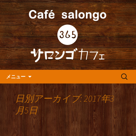
人形町の音楽カフェ『365カフェ』より
最新情報をお届けします。
人形町の『365(サロンゴ)カフ
ェ』よりお知らせ
コンテンツへ移動
検
メニュー
索:
日別アーカイブ: 2017年3
月5日