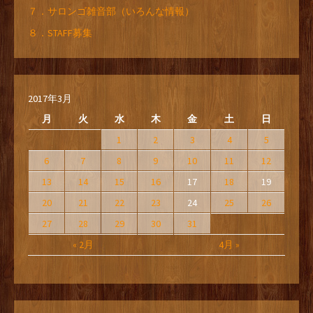
７．サロンゴ雑音部（いろんな情報）
８．STAFF募集
2017年3月
月
火
水
木
金
土
日
1
2
3
4
5
6
7
8
9
10
11
12
13
14
15
16
17
18
19
20
21
22
23
24
25
26
27
28
29
30
31
« 2月
4月 »