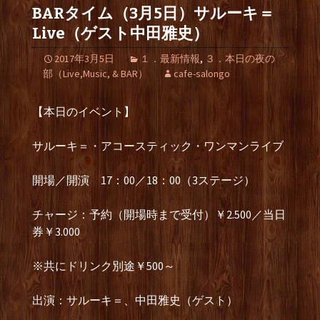
BARタイム（3月5日）サルーキ＝
Live（ゲスト中田雅史）
2017年3月5日
１．最新情報
,
３．本日の夜の
部（Live,Music, & BAR）
cafe-salongo
【本日のイベント】
サルーキ＝・アコースティック・ワンマンライブ
開場／開演 17：00／18：00（3ステージ）
チャージ：予約（開場時まで受付）￥2.500／当日
券￥3.000
※共にドリンク別途￥500～
出演：サルーキ＝、中田雅史（ゲスト）