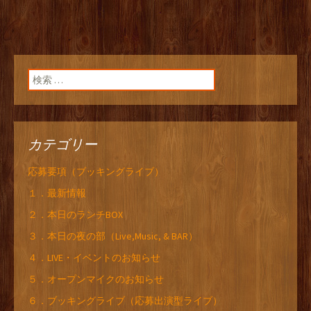
検索:
カテゴリー
応募要項（ブッキングライブ）
１．最新情報
２．本日のランチBOX
３．本日の夜の部（Live,Music, & BAR）
４．LIVE・イベントのお知らせ
５．オープンマイクのお知らせ
６．ブッキングライブ（応募出演型ライブ）