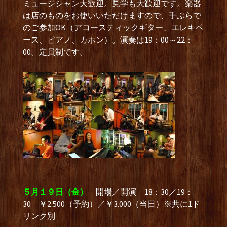
ミュージシャン大歓迎。見学も大歓迎です。楽器
は店のものをお使いいただけますので、手ぶらで
のご参加OK（アコースティックギター、エレキベ
ース、ピアノ、カホン）。演奏は19：00～22：
00。定員制です。
５月１９日（金）
開場／開演 18：30／19：
30 ￥2.500（予約）／￥3.000（当日）※共に1ド
リンク別