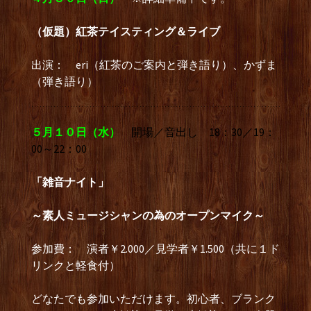
（仮題）紅茶テイスティング＆ライブ
出演： eri（紅茶のご案内と弾き語り）、かずま
（弾き語り）
５月１０日（水）
開場／音出し 18：30／19：
00～22：00
「雑音ナイト」
～素人ミュージシャンの為のオープンマイク～
参加費： 演者￥2.000／見学者￥1.500（共に１ド
リンクと軽食付）
どなたでも参加いただけます。初心者、ブランク