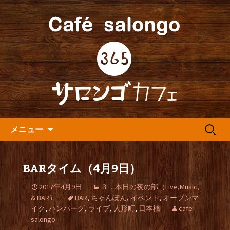
人形町の音楽カフェ『365カフェ』より
最新情報をお届けします。
人形町の『365(サロンゴ)カフ
ェ』よりお知らせ
コンテンツへ移動
検
メニュー
索:
BARタイム（4月9日）
2017年4月9日
３．本日の夜の部（Live,Music,
& BAR）
BAR
,
ちゃんぽん
,
イベント
,
オープンマ
イク
,
ハンバーグ
,
ライブ
,
人形町
,
日本橋
cafe-
salongo