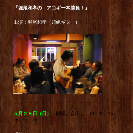
「堀尾和孝の アコギ一本勝負！」
出演：堀尾和孝（超絶ギター）
５月２８日（日）
開場／音出し 14：30／15：
00～18：00