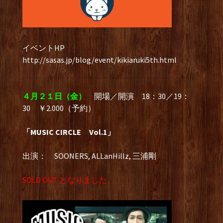
イベントHP
http://sasas.jp/blog/event/kikiaruki5th.html
４月２１日（金）
開場／開演 18：30／19：
30 ￥2.000（予約）
「MUSIC CIRCLE Vol.1」
出演： SOONERS, ALLanHillz, 三浦剛
SOLD OUT となりました。