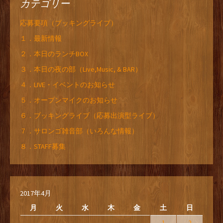
カテゴリー
応募要項（ブッキングライブ）
１．最新情報
２．本日のランチBOX
３．本日の夜の部（Live,Music, & BAR）
４．LIVE・イベントのお知らせ
５．オープンマイクのお知らせ
６．ブッキングライブ（応募出演型ライブ）
７．サロンゴ雑音部（いろんな情報）
８．STAFF募集
2017年4月
月
火
水
木
金
土
日
1
2