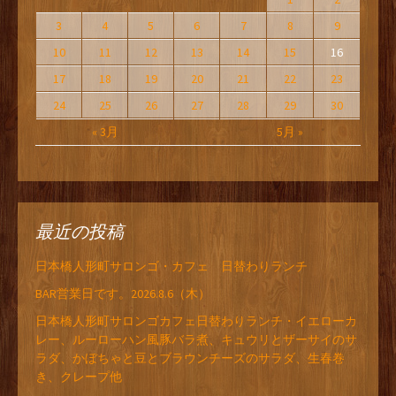
3
4
5
6
7
8
9
10
11
12
13
14
15
16
17
18
19
20
21
22
23
24
25
26
27
28
29
30
« 3月
5月 »
最近の投稿
日本橋人形町サロンゴ・カフェ 日替わりランチ
BAR営業日です。2026.8.6（木）
日本橋人形町サロンゴカフェ日替わりランチ・イエローカ
レー、ルーローハン風豚バラ煮、キュウリとザーサイのサ
ラダ、かぼちゃと豆とブラウンチーズのサラダ、生春巻
き、クレープ他