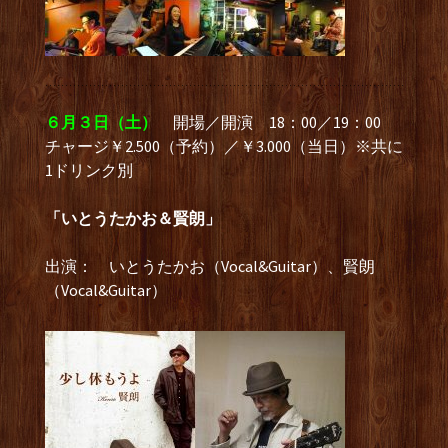
６月３日（土）
開場／開演 18：00／19：00
チャージ￥2.500（予約）／￥3.000（当日）※共に
1ドリンク別
「いとうたかお＆賢朗」
出演： いとうたかお（Vocal&Guitar）、賢朗
（Vocal&Guitar）