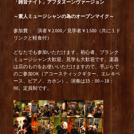
「雑音ナイト」アフタヌーンヴァージョン
～素人ミュージシャンの為のオープンマイク～
参加費： 演者￥2.000／見学者￥1.500（共に１ド
リンクと軽食付）
どなたでも参加いただけます。初心者、ブランク
ミュージシャン大歓迎。見学も大歓迎です。楽器
は店のものをお使いいただけますので、手ぶらで
のご参加OK（アコースティックギター、エレキベ
ース、ピアノ、カホン）。演奏は15：00～18：
00。定員制です。