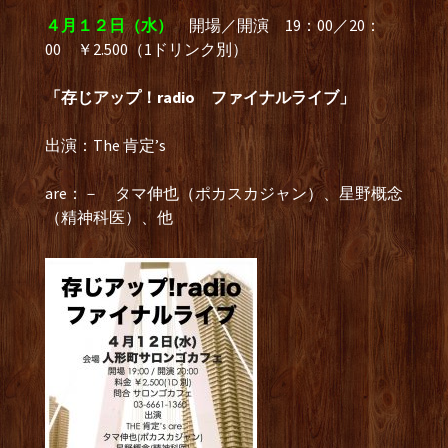
４月１２日（水）
開場／開演 19：00／20：
00 ￥2.500（1ドリンク別）
「存じアップ！radio ファイナルライブ」
出演：The 肯定’s
are：－ タマ伸也（ポカスカジャン）、星野概念
（精神科医）、他