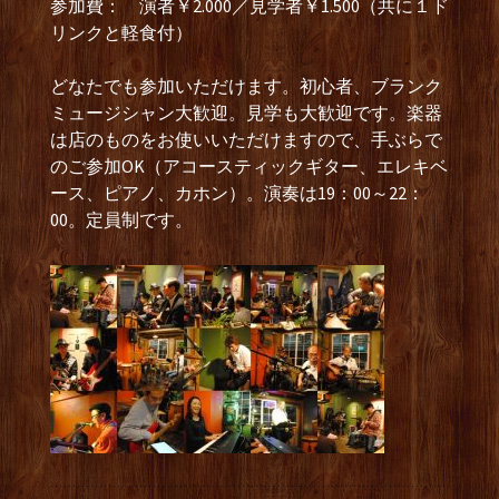
参加費： 演者￥2.000／見学者￥1.500（共に１ド
リンクと軽食付）
どなたでも参加いただけます。初心者、ブランク
ミュージシャン大歓迎。見学も大歓迎です。楽器
は店のものをお使いいただけますので、手ぶらで
のご参加OK（アコースティックギター、エレキベ
ース、ピアノ、カホン）。演奏は19：00～22：
00。定員制です。