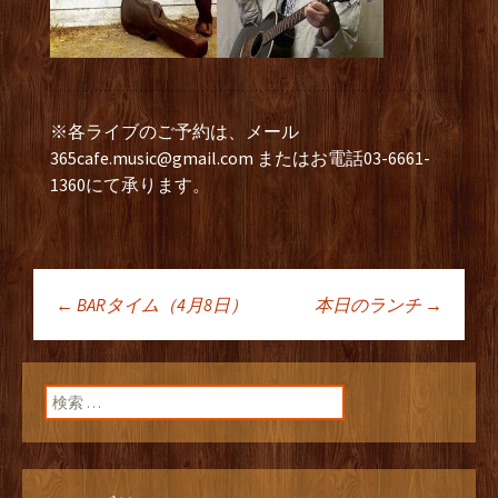
※各ライブのご予約は、メール
365cafe.music@gmail.com
またはお電話03-6661-
1360にて承ります。
←
BARタイム（4月8日）
本日のランチ
→
投稿ナビゲーショ
ン
検索: