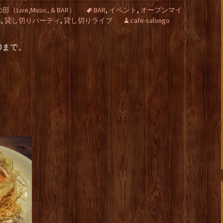
ive,Music, & BAR）
BAR
,
イベント
,
オープンマイ
橋
,
貸し切りパーティ
,
貸し切りライブ
cafe-salongo
0まで。