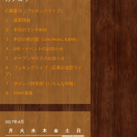
応募要項（ブッキングライブ）
１．最新情報
２．本日のランチBOX
３．本日の夜の部（Live,Music, & BAR）
４．LIVE・イベントのお知らせ
５．オープンマイクのお知らせ
６．ブッキングライブ（応募出演型ライ
ブ）
７．サロンゴ雑音部（いろんな情報）
８．STAFF募集
2017年4月
月
火
水
木
金
土
日