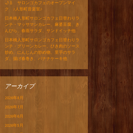
🌙🎸 サロンゴカフェのオープンマイ
ク ♪人形町音楽室♪
日本橋人形町サロンゴカフェ日替わりラ
ンチ・マッサマンカレー、麻婆豆腐、き
んぴら、春雨サラダ、サンドイッチ他
日本橋人形町サロンゴカフェ日替わりラ
ンチ・グリーンカレー、ひき肉のソース
炒め、にんじんの炒め物、里芋のサラ
ダ、揚げ春巻き、バナナケーキ他
アーカイブ
2026年8月
2026年7月
2026年6月
2026年5月