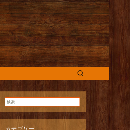
カフェ』よりお
検
索:
検索:
カテゴリー