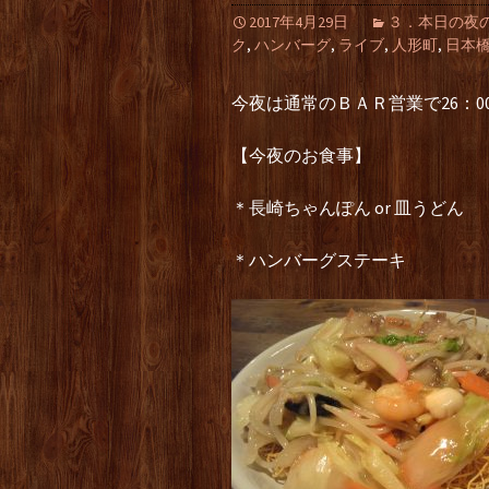
2017年4月29日
３．本日の夜の部（L
ク
,
ハンバーグ
,
ライブ
,
人形町
,
日本
今夜は通常のＢＡＲ営業で26：0
【今夜のお食事】
＊長崎ちゃんぽん or 皿うどん
＊ハンバーグステーキ