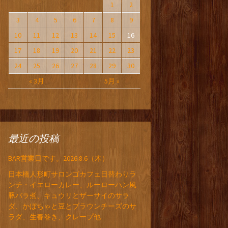
1
2
3
4
5
6
7
8
9
10
11
12
13
14
15
16
17
18
19
20
21
22
23
24
25
26
27
28
29
30
« 3月
5月 »
最近の投稿
BAR営業日です。2026.8.6（木）
日本橋人形町サロンゴカフェ日替わりラ
ンチ・イエローカレー、ルーローハン風
豚バラ煮、キュウリとザーサイのサラ
ダ、かぼちゃと豆とブラウンチーズのサ
ラダ、生春巻き、クレープ他