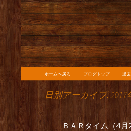
人形町の音楽カフェ『36
人形町の『
知らせ
コンテンツへ移動
ホームへ戻る
ブログトップ
過去
日別アーカイブ: 2017
ＢＡＲタイム（4月