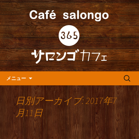
人形町の音楽カフェ『365カフェ』より
最新情報をお届けします。
人形町の『365(サロンゴ)カフ
ェ』よりお知らせ
コンテンツへ移動
検
メニュー
索:
日別アーカイブ: 2017年7
月11日