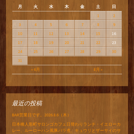
月
火
水
木
金
土
日
1
2
3
4
5
6
7
8
9
10
11
12
13
14
15
16
17
18
19
20
21
22
23
24
25
26
27
28
29
30
31
« 6月
8月 »
最近の投稿
BAR営業日です。2026.8.6（木）
日本橋人形町サロンゴカフェ日替わりランチ・イエローカ
レー、ルーローハン風豚バラ煮、キュウリとザーサイのサ