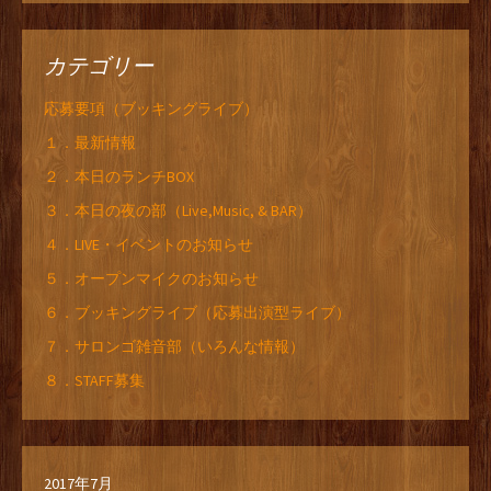
カテゴリー
応募要項（ブッキングライブ）
１．最新情報
２．本日のランチBOX
３．本日の夜の部（Live,Music, & BAR）
４．LIVE・イベントのお知らせ
５．オープンマイクのお知らせ
６．ブッキングライブ（応募出演型ライブ）
７．サロンゴ雑音部（いろんな情報）
８．STAFF募集
2017年7月