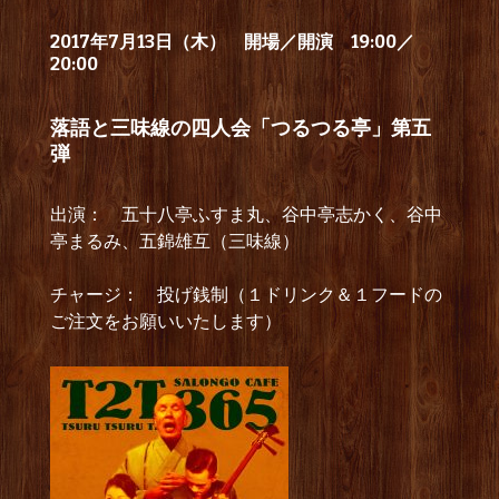
2017年7月13日（木）
開場／開演 19:00／
20:00
落語と三味線の四人会「つるつる亭」第五
弾
出演： 五十八亭ふすま丸、谷中亭志かく、谷中
亭まるみ、五錦雄互（三味線）
チャージ： 投げ銭制（１ドリンク＆１フードの
ご注文をお願いいたします）