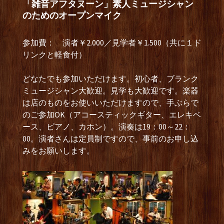
「雑音アフタヌーン」素人ミュージシャン
のためのオープンマイク
参加費： 演者￥2.000／見学者￥1.500（共に１ド
リンクと軽食付）
どなたでも参加いただけます。初心者、ブランク
ミュージシャン大歓迎。見学も大歓迎です。楽器
は店のものをお使いいただけますので、手ぶらで
のご参加OK（アコースティックギター、エレキベ
ース、ピアノ、カホン）。演奏は19：00～22：
00。演者さんは定員制ですので、事前のお申し込
みをお願いします。