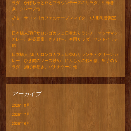
ラダ、かぼちゃと豆とブラウンチーズのサラダ、生春巻
き、クレープ他
🌙🎸 サロンゴカフェのオープンマイク ♪人形町音楽室
♪
日本橋人形町サロンゴカフェ日替わりランチ・マッサマン
カレー、麻婆豆腐、きんぴら、春雨サラダ、サンドイッチ
他
日本橋人形町サロンゴカフェ日替わりランチ・グリーンカ
レー、ひき肉のソース炒め、にんじんの炒め物、里芋のサ
ラダ、揚げ春巻き、バナナケーキ他
アーカイブ
2026年8月
2026年7月
2026年6月