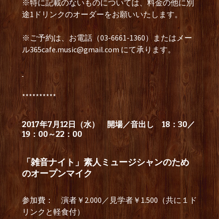
※特に記載のないものについては、料金の他に別
途1ドリンクのオーダーをお願いいたします。
※ご予約は、お電話（03-6661-1360）またはメー
ル
365cafe.music@gmail.com
にて承ります。
**********
2017年7月12日（水）
開場／音出し 18：30／
19：00～22：00
「雑音ナイト」素人ミュージシャンのため
のオープンマイク
参加費： 演者￥2.000／見学者￥1.500（共に１ド
リンクと軽食付）