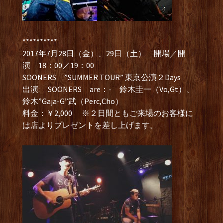
**********
2017年7月28日（金）、29日（土） 開場／開
演 18：00／19：00
SOONERS ”SUMMER TOUR” 東京公演２Days
出演: SOONERS are：- 鈴木圭一（Vo,Gt）、
鈴木”Gaja-G”武（Perc,Cho）
料金：￥2,000 ※２日間ともご来場のお客様に
は店よりプレゼントを差し上げます。