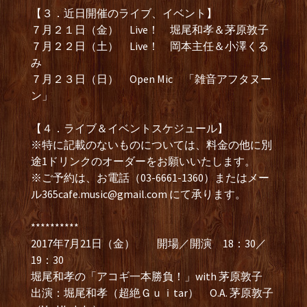
【３．近日開催のライブ、イベント】
７月２１日（金） Live！ 堀尾和孝＆茅原敦子
７月２２日（土） Live！ 岡本主任＆小澤くる
み
７月２３日（日） Open Mic 「雑音アフタヌー
ン」
【４．ライブ＆イベントスケジュール】
※特に記載のないものについては、料金の他に別
途1ドリンクのオーダーをお願いいたします。
※ご予約は、お電話（03-6661-1360）またはメー
ル
365cafe.music@gmail.com
にて承ります。
**********
2017年7月21日（金） 開場／開演 18：30／
19：30
堀尾和孝の「アコギ一本勝負！」with 茅原敦子
出演：堀尾和孝（超絶Ｇｕｉtar） O.A. 茅原敦子