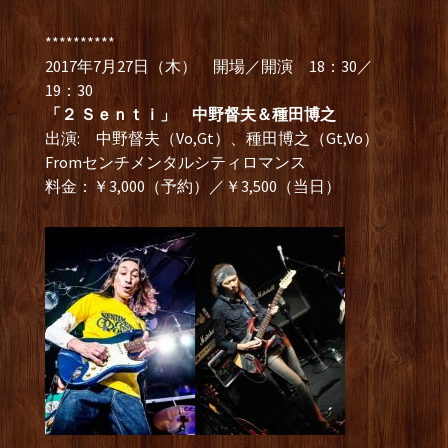
**********
2017年7月27日（木） 開場／開演 18：30／
19：30
「２ Ｓｅｎｔｉ」 中野督夫＆種田博之
出演: 中野督夫（Vo,Gt）、種田博之（Gt,Vo）
Fromセンチメンタルシティロマンス
料金：￥3,000（予約）／￥3,500（当日）