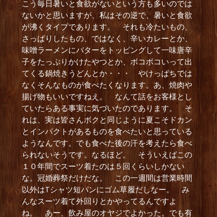
こう毎日暑いと食欲がないという方も多いのでは
ないかと思いますが、私はその逆で、暑いと食欲
が沸くタイプであります。 それも冷たいもの、
さっぱりしたもの、ではなく、辛いカレーとか、
味噌ラーメンにバターをトッピングして一味唐辛
子をたっぷりかけたやつとか、ボコボコいって出
てくる鍋焼きうどんとか・・・ やけっぱちでは
なくそんなものが食べたくなります。あ、焼肉や
揚げ物もいいですねえ。 なんて話をお客様とし
ていたらある事実に気づいたのであります。 そ
れは、実は皆さんボクと同じように夏こそドカン
とインパクトがあるものを食べたいと思っている
ようなんです。でも食べた後の汗を考えたら食べ
られないそうです。なるほど。 そういえばこの
１０年間でスーツ着たのは５回くらいしかない
な。冠婚葬祭だけだな。 この一週間は営業時間
以外はTシャツ短パンにゴム草履だしなー。 み
んなスーツ着て外回りとかやってるんですよ
ね。 あー、飲み屋のオヤジでよかった。でも有