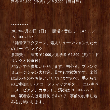
料金￥1.500（予約）／￥2.000（当日券）
**********
2017年7月23日（日） 開場／音出し 14：30／
15：00～18：00
「雑音アフタヌーン」素人ミュージシャンのため
のオープンマイク
参加費： 演者￥2.000／見学者￥1.500（共に１ド
リンクと軽食付）
どなたでも参加いただけます。初心者、ブランク
ミュージシャン大歓迎。見学も大歓迎です。楽器
は店のものをお使いいただけますので、手ぶらで
のご参加OK（アコースティックギター、エレキベ
ース、ピアノ、カホン）。演奏は19：00～22：
00。演者さんは定員制ですので、事前のお申し込
みをお願いします。