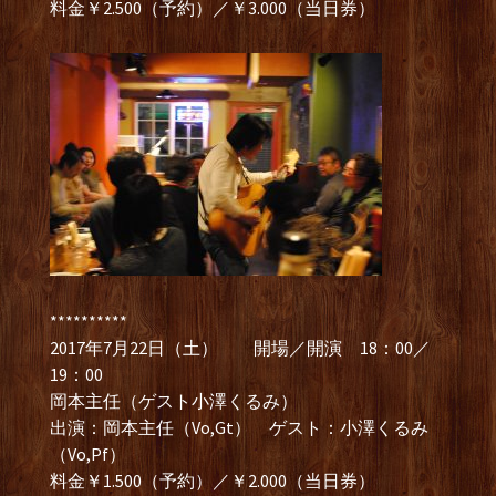
料金￥2.500（予約）／￥3.000（当日券）
**********
2017年7月22日（土） 開場／開演 18：00／
19：00
岡本主任（ゲスト小澤くるみ）
出演：岡本主任（Vo,Gt） ゲスト：小澤くるみ
（Vo,Pf）
料金￥1.500（予約）／￥2.000（当日券）