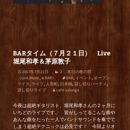
BARタイム（７月２１日） Live
堀尾和孝＆茅原敦子
2017年7月21日
３．本日の夜の部
（Live,Music, & BAR）
BAR
,
イベント
,
オープン
マイク
,
ライブ
,
人形町
,
日本橋
,
貸し切りパーティ
,
貸し切りライブ
cafe-salongo
今夜は超絶ギタリスト、堀尾和孝さんの２ヶ月に
いちどのライブです。 皆がしってるこんな曲や
あんな曲をたった一人でバンドサウンドを奏でて
しまう超絶テクニックは必見です！ 今回よりオ