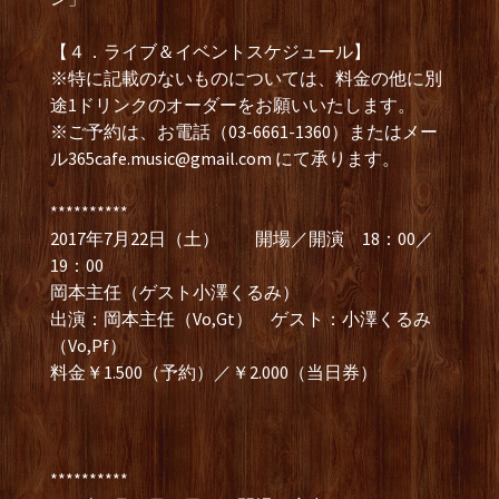
【４．ライブ＆イベントスケジュール】
※特に記載のないものについては、料金の他に別
途1ドリンクのオーダーをお願いいたします。
※ご予約は、お電話（03-6661-1360）またはメー
ル
365cafe.music@gmail.com
にて承ります。
**********
2017年7月22日（土） 開場／開演 18：00／
19：00
岡本主任（ゲスト小澤くるみ）
出演：岡本主任（Vo,Gt） ゲスト：小澤くるみ
（Vo,Pf）
料金￥1.500（予約）／￥2.000（当日券）
**********