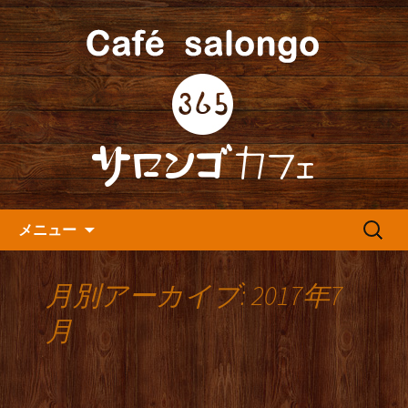
人形町の音楽カフェ『365カフェ』より
最新情報をお届けします。
人形町の『365(サロンゴ)カフ
ェ』よりお知らせ
コンテンツへ移動
検
メニュー
索:
月別アーカイブ: 2017年7
月