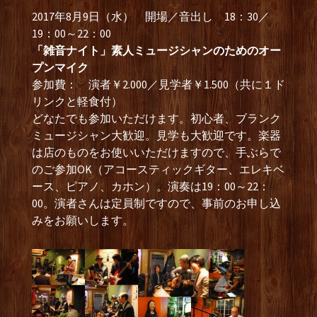
2017年8月9日（水） 開場／音出し 18：30／
19：00～22：00
「雑音ナイト」素人ミュージシャンのためのオー
プンマイク
参加費： 演者￥2.000／見学者￥1.500（共に１ド
リンクと軽食付）
どなたでも参加いただけます。初心者、ブランク
ミュージシャン大歓迎。見学も大歓迎です。楽器
は店のものをお使いいただけますので、手ぶらで
のご参加OK（アコースティックギター、エレキベ
ース、ピアノ、カホン）。演奏は19：00～22：
00。演者さんは定員制ですので、事前のお申し込
みをお願いします。