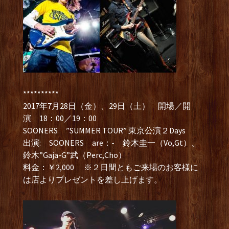
**********
2017年7月28日（金）、29日（土） 開場／開
演 18：00／19：00
SOONERS ”SUMMER TOUR” 東京公演２Days
出演: SOONERS are：- 鈴木圭一（Vo,Gt）、
鈴木”Gaja-G”武（Perc,Cho）
料金：￥2,000 ※２日間ともご来場のお客様に
は店よりプレゼントを差し上げます。