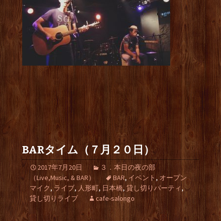
BARタイム（７月２０日）
2017年7月20日
３．本日の夜の部
（Live,Music, & BAR）
BAR
,
イベント
,
オープン
マイク
,
ライブ
,
人形町
,
日本橋
,
貸し切りパーティ
,
貸し切りライブ
cafe-salongo