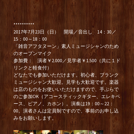
**********
2017年7月23日（日） 開場／音出し 14：30／
15：00～18：00
「雑音アフタヌーン」素人ミュージシャンのため
のオープンマイク
参加費： 演者￥2.000／見学者￥1.500（共に１ド
リンクと軽食付）
どなたでも参加いただけます。初心者、ブランク
ミュージシャン大歓迎。見学も大歓迎です。楽器
は店のものをお使いいただけますので、手ぶらで
のご参加OK（アコースティックギター、エレキベ
ース、ピアノ、カホン）。演奏は19：00～22：
00。演者さんは定員制ですので、事前のお申し込
みをお願いします。