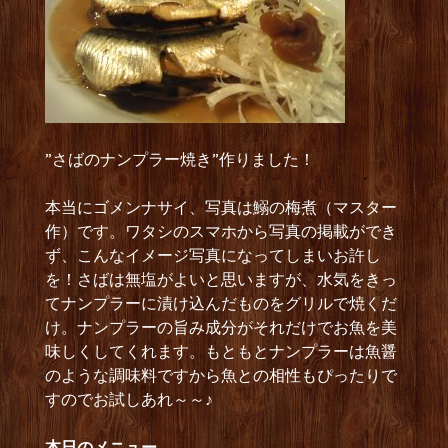
”さばのナンプラー焼き”作りました！
本当にゴメンナサイ、写真は鰯の梅煮（マスター
作）です。ワタシのスマホから写真の掲載ができ
ず、こんなイメージ写真になってしまいお許し
を！さばは無塩がよいと思いますが、水気をきっ
てナンプラーに漬け込んだものをグリルで焼くだ
け。ナンプラーの旨み成分がそれだけでお魚を美
味しくしてくれます。もともとナンプラーは魚醤
のような調味料ですから魚との相性もぴったりで
すのでお試しあれ～～♪
本日のメニュー