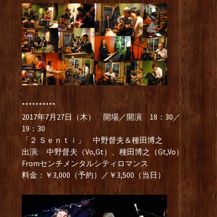
**********
2017年7月27日（木） 開場／開演 18：30／
19：30
「２ Ｓｅｎｔｉ」 中野督夫＆種田博之
出演: 中野督夫（Vo,Gt）、種田博之（Gt,Vo）
Fromセンチメンタルシティロマンス
料金：￥3,000（予約）／￥3,500（当日）