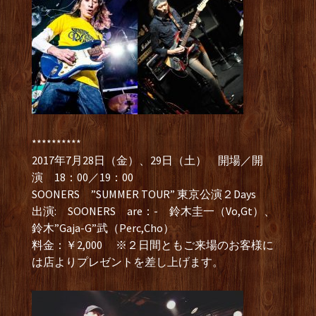
**********
2017年7月28日（金）、29日（土） 開場／開
演 18：00／19：00
SOONERS ”SUMMER TOUR” 東京公演２Days
出演: SOONERS are：- 鈴木圭一（Vo,Gt）、
鈴木”Gaja-G”武（Perc,Cho）
料金：￥2,000 ※２日間ともご来場のお客様に
は店よりプレゼントを差し上げます。