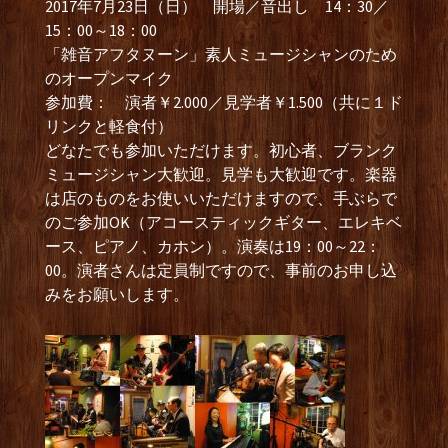
2017年7月23日（日） 開場／音出し 14：30／
15：00～18：00
「雑音アフタヌーン」素人ミュージシャンのため
のオープンマイク
参加費： 演者￥2.000／見学者￥1.500（共に１ド
リンクと軽食付）
どなたでも参加いただけます。初心者、ブランク
ミュージシャン大歓迎。見学も大歓迎です。楽器
は店のものをお使いいただけますので、手ぶらで
のご参加OK（アコースティックギター、エレキベ
ース、ピアノ、カホン）。演奏は19：00～22：
00。演者さんは定員制ですので、事前のお申し込
みをお願いします。