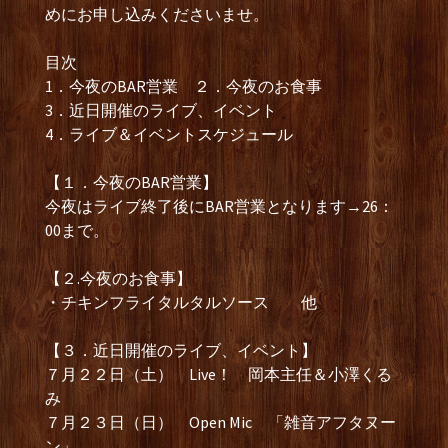
めにお申し込みくださいませ。
目次
1．今夜のBAR営業 ２．今夜のお食事
3．近日開催のライブ、イベント
4．ライブ＆イベントスケジュール
【１．今夜のBAR営業】
今夜はライブ終了後にBAR営業となります→26：
00まで。
【２.今夜のお食事】
・チキンフライタルタルソース 他
【３．近日開催のライブ、イベント】
７月２２日（土） Live！ 岡本主任＆小澤くる
み
７月２３日（日） Open Mic 「雑音アフタヌー
ン」