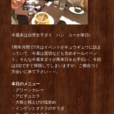
今週末は台湾女子ダイ ハン ユーが来日♪
7周年月間で7月はイベントがギュウギュウに詰ま
っていて、今週は貸切なども含めオールイベン
ト。そんな今週末ダイが再来日＆お手伝い。今回
は2泊ですぐ帰国してしまいますが、ご都合つく
方会いに来て下さい～～。
本日のメニュー
・グリーンカレー
・アビチュエラ
・大根と桜えびの塩炒め
・インゲンとオクラのサラダ