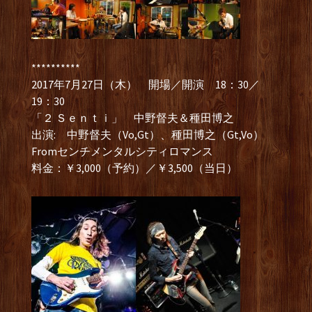
**********
2017年7月27日（木） 開場／開演 18：30／
19：30
「２ Ｓｅｎｔｉ」 中野督夫＆種田博之
出演: 中野督夫（Vo,Gt）、種田博之（Gt,Vo）
Fromセンチメンタルシティロマンス
料金：￥3,000（予約）／￥3,500（当日）