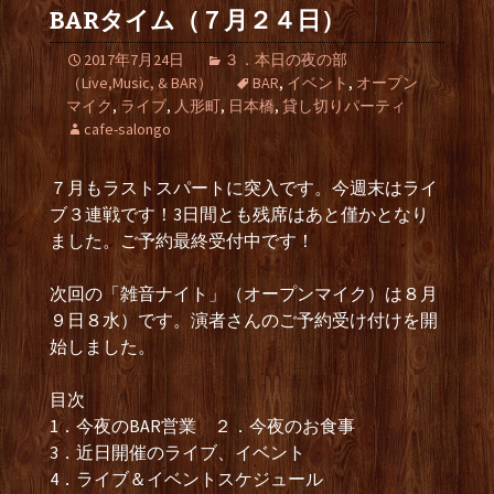
BARタイム（７月２４日）
2017年7月24日
３．本日の夜の部
（Live,Music, & BAR）
BAR
,
イベント
,
オープン
マイク
,
ライブ
,
人形町
,
日本橋
,
貸し切りパーティ
cafe-salongo
７月もラストスパートに突入です。今週末はライ
ブ３連戦です！3日間とも残席はあと僅かとなり
ました。ご予約最終受付中です！
次回の「雑音ナイト」（オープンマイク）は８月
９日８水）です。演者さんのご予約受け付けを開
始しました。
目次
1．今夜のBAR営業 ２．今夜のお食事
3．近日開催のライブ、イベント
4．ライブ＆イベントスケジュール