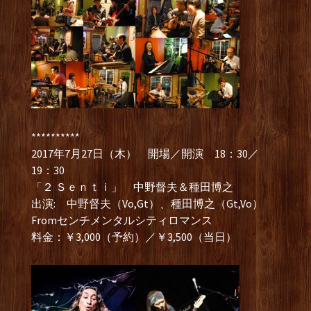
**********
2017年7月27日（木） 開場／開演 18：30／
19：30
「２ Ｓｅｎｔｉ」 中野督夫＆種田博之
出演: 中野督夫（Vo,Gt）、種田博之（Gt,Vo）
Fromセンチメンタルシティロマンス
料金：￥3,000（予約）／￥3,500（当日）