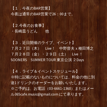
【１．今夜のBAR営業】
今夜は通常のBAR営業で26：00まで。
【２.今夜のお食事】
・長崎皿うどん 他
【３．近日開催のライブ、イベント】
７月２７日（木） Live！ 中野督夫ｘ種田博之
７月２８日（金）・２９日（土） Live ！
SOONERS SUMMER TOUR 東京公演 ２Days
【４．ライブ＆イベントスケジュール】
※特に記載のないものについては、料金の他に別
途1ドリンクのオーダーをお願いいたします。
※ご予約は、お電話（03-6661-1360）またはメー
ル
365cafe.music@gmail.com
にて承ります。