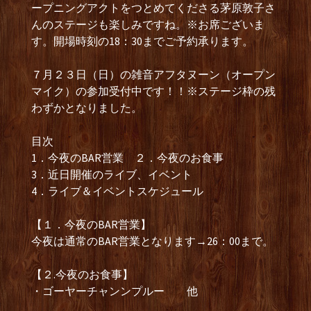
ープニングアクトをつとめてくださる茅原敦子さ
んのステージも楽しみですね。※お席ございま
す。開場時刻の18：30までご予約承ります。
７月２３日（日）の雑音アフタヌーン（オープン
マイク）の参加受付中です！！※ステージ枠の残
わずかとなりました。
目次
1．今夜のBAR営業 ２．今夜のお食事
3．近日開催のライブ、イベント
4．ライブ＆イベントスケジュール
【１．今夜のBAR営業】
今夜は通常のBAR営業となります→26：00まで。
【２.今夜のお食事】
・ゴーヤーチャンンプルー 他