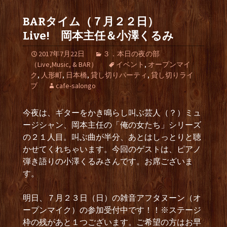
BARタイム（７月２２日）
Live! 岡本主任＆小澤くるみ
2017年7月22日
３．本日の夜の部
（Live,Music, & BAR）
イベント
,
オープンマイ
ク
,
人形町
,
日本橋
,
貸し切りパーティ
,
貸し切りライ
ブ
cafe-salongo
今夜は、ギターをかき鳴らし叫ぶ芸人（？）ミュ
ージシャン、岡本主任の「俺の女たち」シリーズ
の２１人目。叫ぶ曲が半分、あとはしっとりと聴
かせてくれちゃいます。今回のゲストは、ピアノ
弾き語りの小澤くるみさんです。お席ございま
す。
明日、７月２３日（日）の雑音アフタヌーン（オ
ープンマイク）の参加受付中です！！※ステージ
枠の残があと１つございます。ご希望の方はお早