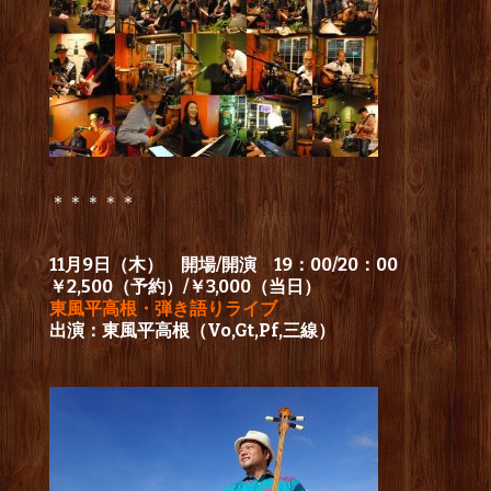
＊＊＊＊＊
11月9日（木） 開場/開演 19：00/20：00
￥2,500（予約）/￥3,000（当日）
東風平高根・弾き語りライブ
出演：東風平高根（Vo,Gt,Pf,三線）