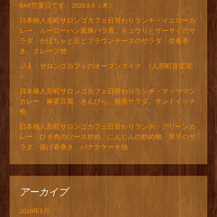
BAR営業日です。2026.8.6（木）
日本橋人形町サロンゴカフェ日替わりランチ・イエローカ
レー、ルーローハン風豚バラ煮、キュウリとザーサイのサ
ラダ、かぼちゃと豆とブラウンチーズのサラダ、生春巻
き、クレープ他
🌙🎸 サロンゴカフェのオープンマイク ♪人形町音楽室
♪
日本橋人形町サロンゴカフェ日替わりランチ・マッサマン
カレー、麻婆豆腐、きんぴら、春雨サラダ、サンドイッチ
他
日本橋人形町サロンゴカフェ日替わりランチ・グリーンカ
レー、ひき肉のソース炒め、にんじんの炒め物、里芋のサ
ラダ、揚げ春巻き、バナナケーキ他
アーカイブ
2026年8月