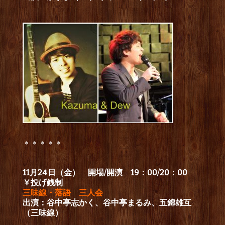
＊＊＊＊＊
11月24日（金） 開場/開演 19：00/20：00
￥投げ銭制
三味線・落語 三人会
出演：谷中亭志かく、谷中亭まるみ、五錦雄互
（三味線）