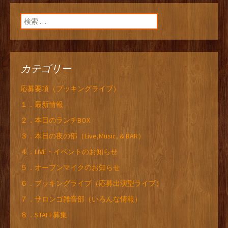
検索:
カテゴリー
応募要項（ブッキングライブ）
１．最新情報
２．本日のランチBOX
３．本日の夜の部（Live,Music, & BAR）
４．LIVE・イベントのお知らせ
５．オープンマイクのお知らせ
６．ブッキングライブ（応募出演型ライブ）
７．サロンゴ雑音部（いろんな情報）
８．STAFF募集