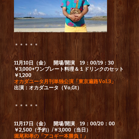
＊＊＊＊＊
11月10日（金） 開場/開演 19：00/19：30
￥3,000+ワンプレート料理＆１ドリンクのセット
￥1,200
オカダユータ月刊単独公演「東京遍路Vol.3」
出演：オカダユータ（Vo,Gt）
＊＊＊＊＊
11月17日（金） 開場/開演 19：00/20：00
￥2,500（予約）/￥3,000（当日）
堀尾和孝の「アコギ一本勝負！」