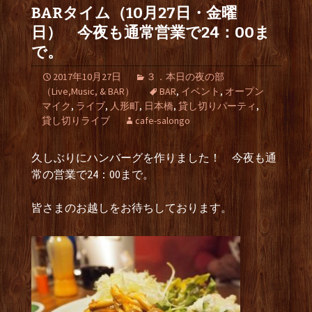
BARタイム（10月27日・金曜
日） 今夜も通常営業で24：00ま
で。
2017年10月27日
３．本日の夜の部
（Live,Music, & BAR）
BAR
,
イベント
,
オープン
マイク
,
ライブ
,
人形町
,
日本橋
,
貸し切りパーティ
,
貸し切りライブ
cafe-salongo
久しぶりにハンバーグを作りました！ 今夜も通
常の営業で24：00まで。
皆さまのお越しをお待ちしております。