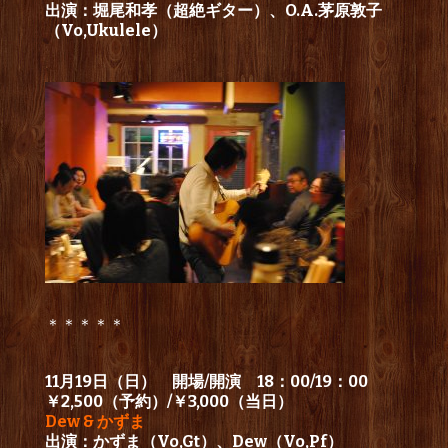
出演：堀尾和孝（超絶ギター）、O.A.茅原敦子
（Vo,Ukulele）
＊＊＊＊＊
11月19日（日） 開場/開演 18：00/19：00
￥2,500（予約）/￥3,000（当日）
Dew & かずま
出演：かずま（Vo,Gt）、Dew（Vo,Pf）