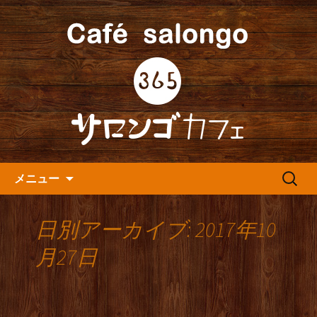
人形町の音楽カフェ『365カフェ』より
最新情報をお届けします。
人形町の『365(サロンゴ)カフ
ェ』よりお知らせ
コンテンツへ移動
検
メニュー
索:
日別アーカイブ: 2017年10
月27日