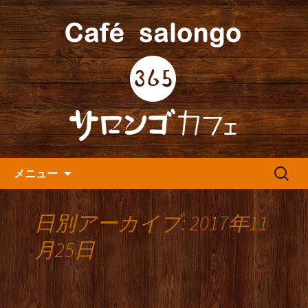
人形町の音楽カフェ『365カフェ』より
最新情報をお届けします。
人形町の『365(サロンゴ)カフ
ェ』よりお知らせ
コンテンツへ移動
検
メニュー
索:
日別アーカイブ: 2017年11
月25日