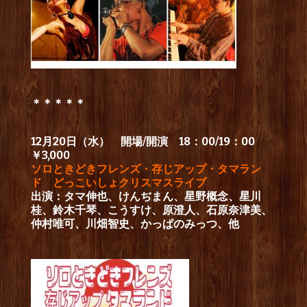
＊＊＊＊＊
12月20日（水） 開場/開演 18：00/19：00
￥3,000
ソロときどきフレンズ・存じアップ・タマラン
ド どっこいしょクリスマスライブ
出演：タマ伸也、けんぢまん、星野概念、星川
桂、鈴木千琴、こうすけ、原澄人、石原奈津美、
仲村唯可、川畑智史、かっぱのみっつ、他