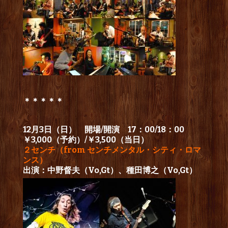
＊＊＊＊＊
12月3日（日） 開場/開演 17：00/18：00
￥3,000（予約）/￥3,500（当日）
２センチ（from センチメンタル・シティ・ロマ
ンス）
出演：中野督夫（Vo,Gt）、種田博之（Vo,Gt）