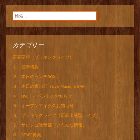
検索:
カテゴリー
応募要項（ブッキングライブ）
１．最新情報
２．本日のランチBOX
３．本日の夜の部（Live,Music, & BAR）
４．LIVE・イベントのお知らせ
５．オープンマイクのお知らせ
６．ブッキングライブ（応募出演型ライブ）
７．サロンゴ雑音部（いろんな情報）
８．STAFF募集