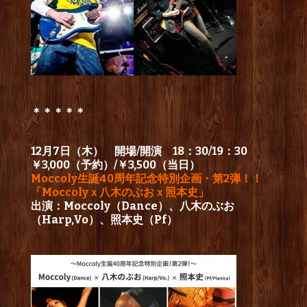
＊＊＊＊＊
12月7日（木） 開場/開演 18：30/19：30
￥3,000（予約）/￥3,500（当日）
Moccoly生誕40周年記念特別企画・第2弾！！
「Moccolyｘ八木のぶおｘ照本史」
出演：Moccoly（Dance）、八木のぶお
（Harp,Vo）、照本史（Pf）