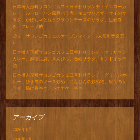
日本橋人形町サロンゴカフェ日替わりランチ・イエローカ
レー、ルーローハン風豚バラ煮、キュウリとザーサイのサ
ラダ、かぼちゃと豆とブラウンチーズのサラダ、生春巻
き、クレープ他
🌙🎸 サロンゴカフェのオープンマイク ♪人形町音楽室
♪
日本橋人形町サロンゴカフェ日替わりランチ・マッサマン
カレー、麻婆豆腐、きんぴら、春雨サラダ、サンドイッチ
他
日本橋人形町サロンゴカフェ日替わりランチ・グリーンカ
レー、ひき肉のソース炒め、にんじんの炒め物、里芋のサ
ラダ、揚げ春巻き、バナナケーキ他
アーカイブ
2026年8月
2026年7月