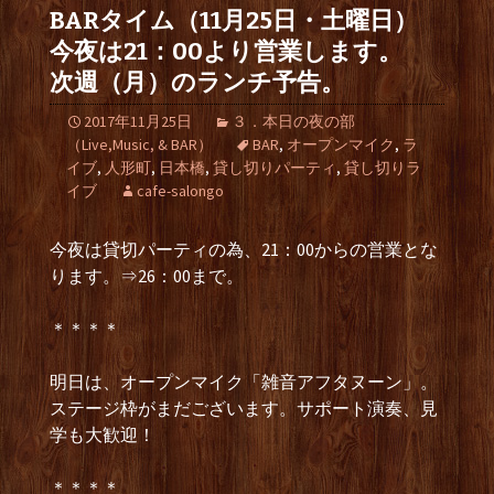
BARタイム（11月25日・土曜日）
今夜は21：00より営業します。
次週（月）のランチ予告。
2017年11月25日
３．本日の夜の部
（Live,Music, & BAR）
BAR
,
オープンマイク
,
ラ
イブ
,
人形町
,
日本橋
,
貸し切りパーティ
,
貸し切りラ
イブ
cafe-salongo
今夜は貸切パーティの為、21：00からの営業とな
ります。⇒26：00まで。
＊＊＊＊
明日は、オープンマイク「雑音アフタヌーン」。
ステージ枠がまだございます。サポート演奏、見
学も大歓迎！
＊＊＊＊