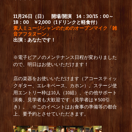
11月26日（日） 開場/開演 14：30/15：00～
18：00 ￥2,000（1ドリンクと軽食付）
素人ミュージシャンのためのオープンマイク「雑
音アフタヌーン」
出演：あなたです！
※電子ピアノのメンテナンス日程が変わりました
ので、明日はお使いいただけます！
店の楽器をお使いいただけます（アコースティッ
クギター、エレキベース、カホン）。ステージ使
用エントリー枠は10人（10組）、その他サポート
演奏、見学者も大歓迎です（見学者は￥500引
き）。 ※このイベントはお食事の準備等の都合
上、要予約とさせていただきます。