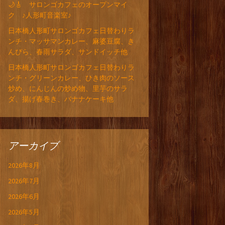
🌙🎸 サロンゴカフェのオープンマイ
ク ♪人形町音楽室♪
日本橋人形町サロンゴカフェ日替わりラ
ンチ・マッサマンカレー、麻婆豆腐、き
んぴら、春雨サラダ、サンドイッチ他
日本橋人形町サロンゴカフェ日替わりラ
ンチ・グリーンカレー、ひき肉のソース
炒め、にんじんの炒め物、里芋のサラ
ダ、揚げ春巻き、バナナケーキ他
アーカイブ
2026年8月
2026年7月
2026年6月
2026年5月