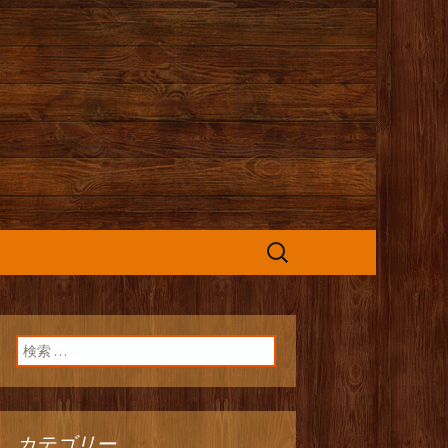
カフェ』よりお
検
索:
検索:
カテゴリー