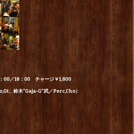
00／18：00 チャージ￥1,800
t、鈴木”Gaja-G”武／Perc,Cho）