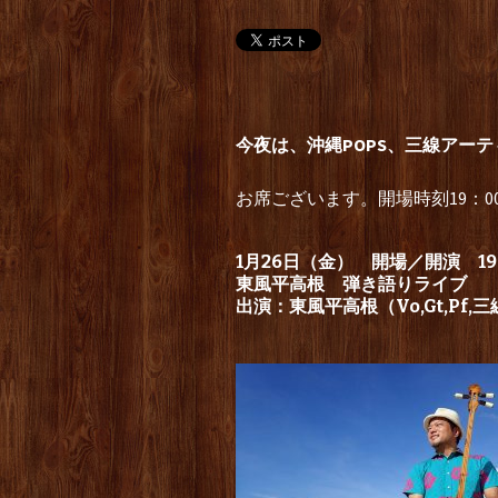
今夜は、沖縄POPS、三線アー
お席ございます。開場時刻19：
1月26日（金） 開場／開演 19：
東風平高根 弾き語りライブ
出演：東風平高根（Vo,Gt,Pf,