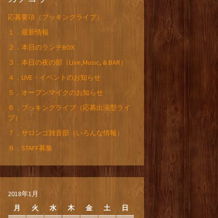
応募要項（ブッキングライブ）
１．最新情報
２．本日のランチBOX
３．本日の夜の部（Live,Music, & BAR）
４．LIVE・イベントのお知らせ
５．オープンマイクのお知らせ
６．ブッキングライブ（応募出演型ライ
ブ）
７．サロンゴ雑音部（いろんな情報）
８．STAFF募集
2018年1月
月
火
水
木
金
土
日