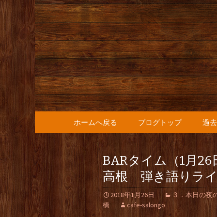
人形町の音楽カフェ『36
人形町の『
知らせ
コンテンツへ移動
ホームへ戻る
ブログトップ
過去
BARタイム（1月2
高根 弾き語りライ
2018年1月26日
３．本日の夜の部（L
橋
cafe-salongo