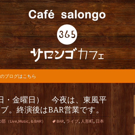
5カフェ』より最新情報をお届けします。
365(サロンゴ)
のブログはこちら
6日・金曜日） 今夜は、東風平
ブ。終演後はBAR営業です。
ive,Music, & BAR）
BAR
,
ライブ
,
人形町
,
日本