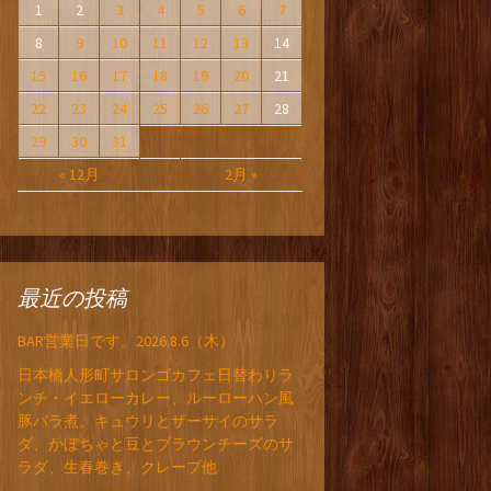
1
2
3
4
5
6
7
8
9
10
11
12
13
14
15
16
17
18
19
20
21
22
23
24
25
26
27
28
29
30
31
« 12月
2月 »
最近の投稿
BAR営業日です。2026.8.6（木）
日本橋人形町サロンゴカフェ日替わりラ
ンチ・イエローカレー、ルーローハン風
豚バラ煮、キュウリとザーサイのサラ
ダ、かぼちゃと豆とブラウンチーズのサ
ラダ、生春巻き、クレープ他