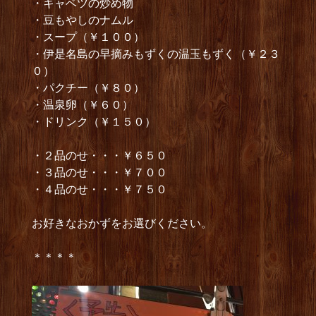
・キャベツの炒め物
・豆もやしのナムル
・スープ（￥１００）
・伊是名島の早摘みもずくの温玉もずく（￥２３
０）
・パクチー（￥８０）
・温泉卵（￥６０）
・ドリンク（￥１５０）
・２品のせ・・・￥６５０
・３品のせ・・・￥７００
・４品のせ・・・￥７５０
お好きなおかずをお選びください。
＊＊＊＊