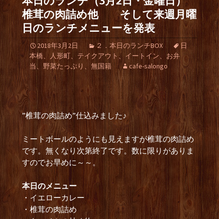
本日のランチ（3月2日・金曜日）
椎茸の肉詰め他 そして来週月曜
日のランチメニューを発表
2018年3月2日
２．本日のランチBOX
日
本橋、人形町、テイクアウト、イートイン、お弁
当、野菜たっぷり、無国籍
cafe-salongo
”椎茸の肉詰め”仕込みました♪
ミートボールのようにも見えますが椎茸の肉詰め
です。無くなり次第終了です。数に限りがありま
すのでお早めに～～。
本日のメニュー
・イエローカレー
・椎茸の肉詰め