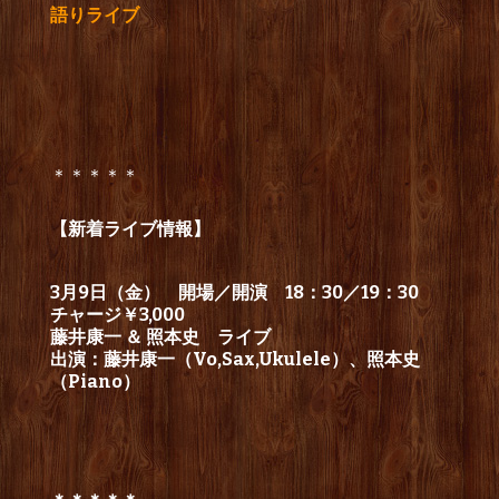
語りライブ
＊＊＊＊＊
【新着ライブ情報】
3月9日（金） 開場／開演 18：30／19：30
チャージ￥3,000
藤井康一 ＆ 照本史 ライブ
出演：藤井康一（Vo,Sax,Ukulele）、照本史
（Piano）