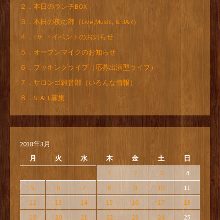
２．本日のランチBOX
３．本日の夜の部（Live,Music, & BAR）
４．LIVE・イベントのお知らせ
５．オープンマイクのお知らせ
６．ブッキングライブ（応募出演型ライブ）
７．サロンゴ雑音部（いろんな情報）
８．STAFF募集
2018年3月
月
火
水
木
金
土
日
1
2
3
4
5
6
7
8
9
10
11
12
13
14
15
16
17
18
19
20
21
22
23
24
25