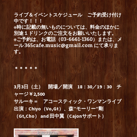
ライブ＆イベントスケジュール
ご予約受け付け
中です！！！
※時に記載の無いものについては、料金のほかに
別途１ドリンクのご注文をお願いいたします。
※ご予約は、お電話（03-6661-1360）または、メ
ール
365cafe.music@gmail.com
にて承りま
す。
＊＊＊＊＊
3月3日（土） 開場／開演 18：30／19：30 チ
ャージ￥2,500
サルーキ＝ アコースティック・ワンマンライブ
出演：Chiyo（Vo,Gt）、森”モーリー”剛
（Gt,Cho） and 田中翼（Cajonサポート）