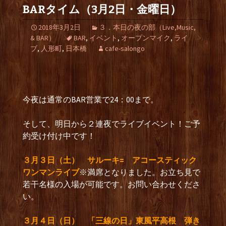
BARタイム（3月2日・金曜日）
2018年3月2日
３．本日の夜の部（Live,Music,
& BAR）
BAR
,
イベント
,
オープンマイク
,
ライ
ブ
,
人形町
,
日本橋
cafe-salongo
今夜は通常のBAR営業で24：00まで。
そして、明日から２連夜でライブイベント！ご予
約受け付け中です！
３月３日（土） サルーキ= アコースティック
ワンマンライブ
※満席となりました。お立ち見で
若干名様の入場が可能です。お問い合わせくださ
い。
３月４日（日） 「三線の日」東風平高根 弾き