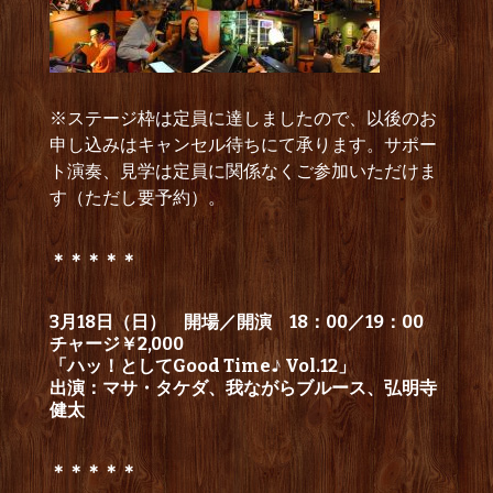
※ステージ枠は定員に達しましたので、以後のお
申し込みはキャンセル待ちにて承ります。サポー
ト演奏、見学は定員に関係なくご参加いただけま
す（ただし要予約）。
＊＊＊＊＊
3月18日（日） 開場／開演 18：00／19：00
チャージ￥2,000
「ハッ！としてGood Time♪ Vol.12」
出演：マサ・タケダ、我ながらブルース、弘明寺
健太
＊＊＊＊＊