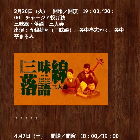
3月20日（火） 開場／開演 19：00／20：
00 チャージ￥投げ銭
三味線・落語 三人会
出演：五錦雄互（三味線）、谷中亭志かく、谷中
亭まるみ
＊＊＊＊＊
4月7日（土） 開場／開演 18：00／19：00