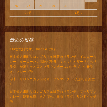
26
27
28
29
30
31
« 2月
4月 »
最近の投稿
BAR営業日です。2026.8.6（木）
日本橋人形町サロンゴカフェ日替わりランチ・イエローカ
レー、ルーローハン風豚バラ煮、キュウリとザーサイのサ
ラダ、かぼちゃと豆とブラウンチーズのサラダ、生春巻
き、クレープ他
🌙🎸 サロンゴカフェのオープンマイク ♪人形町音楽室
♪
日本橋人形町サロンゴカフェ日替わりランチ・マッサマン
カレー、麻婆豆腐、きんぴら、春雨サラダ、サンドイッチ
他