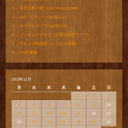
３．本日の夜の部（Live,Music, & BAR）
４．LIVE・イベントのお知らせ
５．オープンマイクのお知らせ
６．ブッキングライブ（応募出演型ライブ）
７．サロンゴ雑音部（いろんな情報）
８．STAFF募集
2019年11月
月
火
水
木
金
土
日
1
2
3
4
5
6
7
8
9
10
11
12
13
14
15
16
17
18
19
20
21
22
23
24