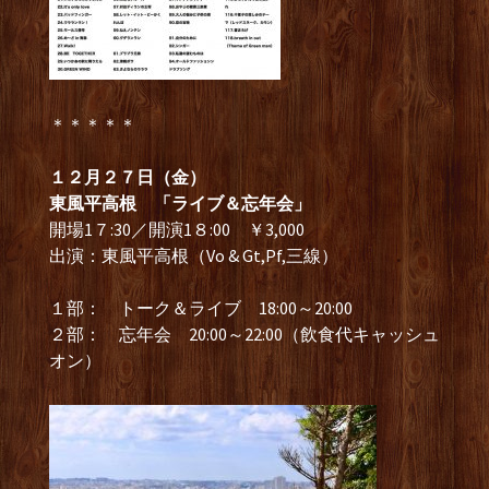
＊＊＊＊＊
１２月２７日（金）
東風平高根 「ライブ＆忘年会」
開場1７:30／開演1８:00 ￥3,000
出演：東風平高根（Vo & Gt,Pf,三線）
１部： トーク＆ライブ 18:00～20:00
２部： 忘年会 20:00～22:00（飲食代キャッシュ
オン）