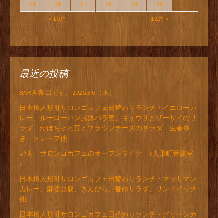
25
26
27
28
29
30
« 10月
12月 »
最近の投稿
BAR営業日です。2026.8.6（木）
日本橋人形町サロンゴカフェ日替わりランチ・イエローカ
レー、ルーローハン風豚バラ煮、キュウリとザーサイのサ
ラダ、かぼちゃと豆とブラウンチーズのサラダ、生春巻
き、クレープ他
🌙🎸 サロンゴカフェのオープンマイク ♪人形町音楽室
♪
日本橋人形町サロンゴカフェ日替わりランチ・マッサマン
カレー、麻婆豆腐、きんぴら、春雨サラダ、サンドイッチ
他
日本橋人形町サロンゴカフェ日替わりランチ・グリーンカ