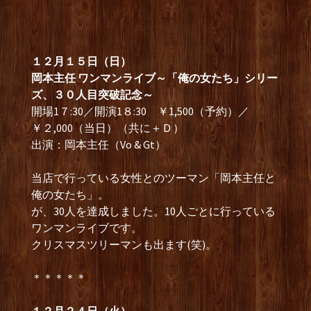
１２月１５日（日）
岡本主任 ワンマンライブ～「俺の女たち」シリー
ズ、３０人目突破記念～
開場1７:30／開演1８:30 ￥1,500（予約）／
￥２,000（当日）（共に＋Ｄ）
出演：岡本主任（Vo & Gt）
当店で行っている女性とのツーマン「岡本主任と
俺の女たち」。
が、30人を達成しました。10人ごとに行っている
ワンマンライブです。
クリスマスツリーマンも出ます(笑)。
＊＊＊＊＊