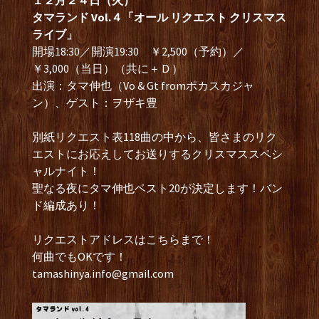
１２月２４日（火）
タマランド Vol.４「オール リクエスト クリスマス
ライブ」
開場18:30／開演19:30 ￥2,500（予約）／
￥3,000（当日）（共に＋Ｄ）
出演：タマ伸也（Vo & Gt fromポカスカジャ
ン）、ゲスト：ヲザキ豊
別紙リクエスト表118曲の中から、皆さまのリク
エストにお応えしてお送りするクリスマススペシ
ャルナイト！
聖なる夜にタマ伸也ベスト20が決定します！バン
ド編成あり！
リクエストアドレスはこちらまで！
何曲でもOKです！
tamashinya.info@gmail.com