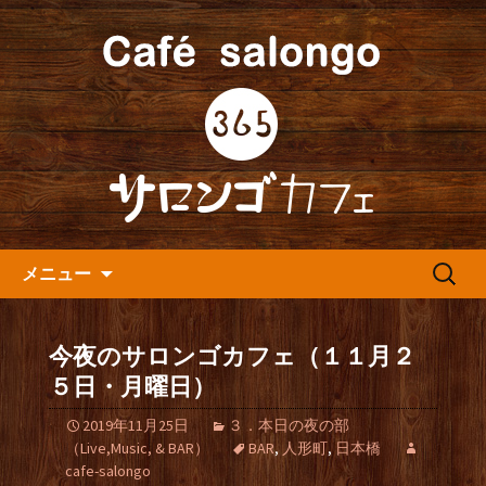
人形町の音楽カフェ『365カフェ』より
最新情報をお届けします。
人形町の『365(サロンゴ)カフ
ェ』よりお知らせ
コンテンツへ移動
検
メニュー
索:
今夜のサロンゴカフェ（１１月２
５日・月曜日）
2019年11月25日
３．本日の夜の部
（Live,Music, & BAR）
BAR
,
人形町
,
日本橋
cafe-salongo