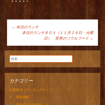
＊＊＊＊＊
←
本日のランチ
投稿ナビゲーショ
本日のランチＢＯＸ（１１月２６日・火曜
日） 世界のソウルフード
→
ン
検索:
カテゴリー
応募要項（ブッキングライブ）
１．最新情報
２．本日のランチBOX