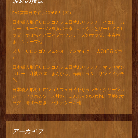
最近の投稿
BAR営業日です。2026.8.6（木）
日本橋人形町サロンゴカフェ日替わりランチ・イエローカ
レー、ルーローハン風豚バラ煮、キュウリとザーサイのサ
ラダ、かぼちゃと豆とブラウンチーズのサラダ、生春巻
き、クレープ他
🌙🎸 サロンゴカフェのオープンマイク ♪人形町音楽室
♪
日本橋人形町サロンゴカフェ日替わりランチ・マッサマン
カレー、麻婆豆腐、きんぴら、春雨サラダ、サンドイッチ
他
日本橋人形町サロンゴカフェ日替わりランチ・グリーンカ
レー、ひき肉のソース炒め、にんじんの炒め物、里芋のサ
ラダ、揚げ春巻き、バナナケーキ他
アーカイブ