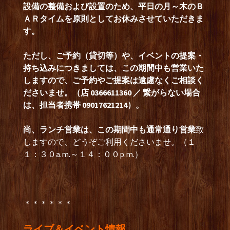
設備の整備および設置のため、平日の月～木のＢ
ＡＲタイムを原則としてお休みさせていただきま
す。
ただし、ご予約（貸切等）や、イベントの提案・
持ち込みにつきましては、この期間中も営業いた
しますので、ご予約やご提案は遠慮なくご相談く
ださいませ。（店 0366611360 ／ 繋がらない場合
は、担当者携帯 09017621214）。
尚、ランチ営業は、この期間中も通常通り営業
致
しますので、どうぞご利用くださいませ。（１
１：３０a.m.～１４：００p.m.）
＊＊＊＊＊＊
ライブ＆イベント情報