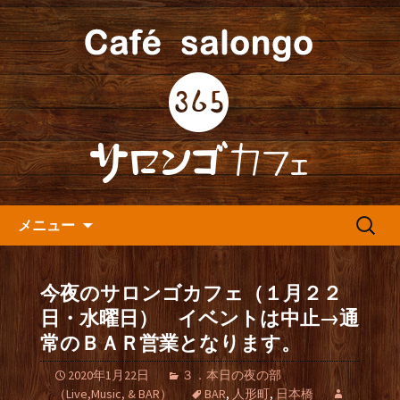
人形町の音楽カフェ『365カフェ』より
最新情報をお届けします。
人形町の『365(サロンゴ)カフ
ェ』よりお知らせ
コンテンツへ移動
検
メニュー
索:
今夜のサロンゴカフェ（１月２２
日・水曜日） イベントは中止→通
常のＢＡＲ営業となります。
2020年1月22日
３．本日の夜の部
（Live,Music, & BAR）
BAR
,
人形町
,
日本橋