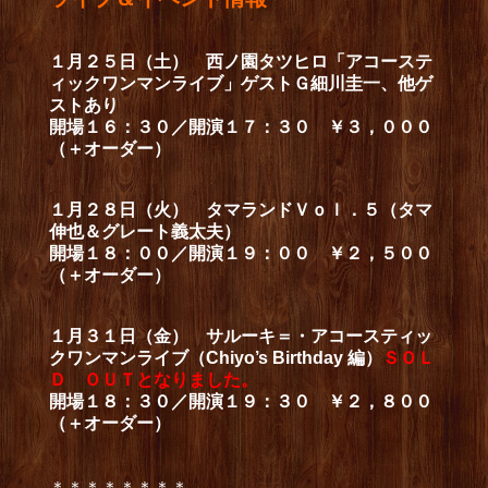
１月２５日（土） 西ノ園タツヒロ「アコーステ
ィックワンマンライブ」ゲストＧ細川圭一、他ゲ
ストあり
開場１６：３０／開演１７：３０ ￥３，０００
（＋オーダー）
１月２８日（火） タマランドＶｏｌ．５（タマ
伸也＆グレート義太夫）
開場１８：００／開演１９：００ ￥２，５００
（＋オーダー）
１月３１日（金） サルーキ＝・アコースティッ
クワンマンライブ（Chiyo’s Birthday 編）
ＳＯＬ
Ｄ ＯＵＴとなりました。
開場１８：３０／開演１９：３０ ￥２，８００
（＋オーダー）
＊＊＊＊＊＊＊＊