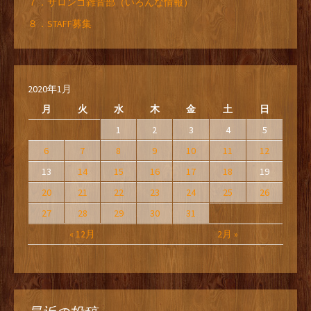
７．サロンゴ雑音部（いろんな情報）
８．STAFF募集
2020年1月
月
火
水
木
金
土
日
1
2
3
4
5
6
7
8
9
10
11
12
13
14
15
16
17
18
19
20
21
22
23
24
25
26
27
28
29
30
31
« 12月
2月 »