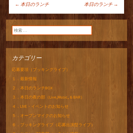
←
本日のランチ
本日のランチ
→
投稿ナビゲーショ
ン
検索:
カテゴリー
応募要項（ブッキングライブ）
１．最新情報
２．本日のランチBOX
３．本日の夜の部（Live,Music, & BAR）
４．LIVE・イベントのお知らせ
５．オープンマイクのお知らせ
６．ブッキングライブ（応募出演型ライブ）