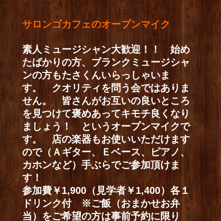
サロンゴカフェのオープンマイク
素人ミュージシャン大歓迎！！ 始め
たばかりの方、ブランクミュージシャ
ンの方もたさくんいらっしゃいま
す。 クオリティを問う会ではありま
せん。 皆さんがお互いの良いところ
を見つけて褒めあってキモチ良くなり
ましょう！ というオープンマイクで
す。 店の楽器もお使いいただけます
ので（Ａギター、Ｅベース、ピアノ、
カホンなど）手ぶらでご参加頂けま
す！
参加費￥1,900（見学者￥1,400）各１
ドリンク付 ※ご飯（おまかせお弁
当）をご希望の方は事前予約に限り