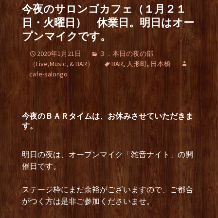
今夜のサロンゴカフェ（１月２１
日・火曜日） 休業日。明日はオー
プンマイクです。
2020年1月21日
３．本日の夜の部
（Live,Music, & BAR）
BAR
,
人形町
,
日本橋
cafe-salongo
今夜のＢＡＲタイムは、お休みさせていただきま
す。
明日の夜は、オープンマイク「雑音ナイト」の開
催日です。
ステージ枠にまだ余裕がございますので、ご都合
がつく方は是非ご参加くださいませ。