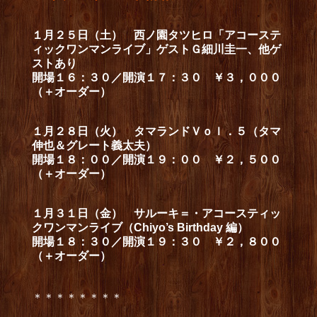
１月２５日（土） 西ノ園タツヒロ「アコーステ
ィックワンマンライブ」ゲストＧ細川圭一、他ゲ
ストあり
開場１６：３０／開演１７：３０ ￥３，０００
（＋オーダー）
１月２８日（火） タマランドＶｏｌ．５（タマ
伸也＆グレート義太夫）
開場１８：００／開演１９：００ ￥２，５００
（＋オーダー）
１月３１日（金） サルーキ＝・アコースティッ
クワンマンライブ（Chiyo’s Birthday 編）
開場１８：３０／開演１９：３０ ￥２，８００
（＋オーダー）
＊＊＊＊＊＊＊＊