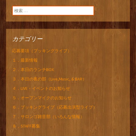
検索:
カテゴリー
応募要項（ブッキングライブ）
１．最新情報
２．本日のランチBOX
３．本日の夜の部（Live,Music, & BAR）
４．LIVE・イベントのお知らせ
５．オープンマイクのお知らせ
６．ブッキングライブ（応募出演型ライブ）
７．サロンゴ雑音部（いろんな情報）
８．STAFF募集