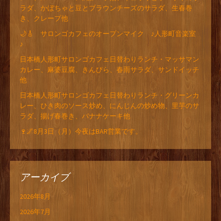
ラダ、かぼちゃと豆とブラウンチーズのサラダ、生春巻
き、クレープ他
🌙🎸 サロンゴカフェのオープンマイク ♪人形町音楽室
♪
日本橋人形町サロンゴカフェ日替わりランチ・マッサマン
カレー、麻婆豆腐、きんぴら、春雨サラダ、サンドイッチ
他
日本橋人形町サロンゴカフェ日替わりランチ・グリーンカ
レー、ひき肉のソース炒め、にんじんの炒め物、里芋のサ
ラダ、揚げ春巻き、バナナケーキ他
🍷🌌8月3日（月）今夜はBAR営業です。
アーカイブ
2026年8月
2026年7月