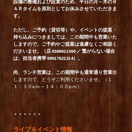
設備の整備および設置のため、平日の月～木のＢ
ＡＲタイムを原則としてお休みさせていただきま
す。
ただし、ご予約（貸切等）や、イベントの提案・
持ち込みにつきましては、この期間中も営業いた
しますので、ご予約やご提案は遠慮なくご相談く
ださいませ。（店 0366611360 ／ 繋がらない場合
は、担当者携帯 09017621214）。
尚、ランチ営業は、この期間中も通常通り営業
致
しますので、どうぞご利用くださいませ。（１
１：３０a.m.～１４：００p.m.）
＊＊＊＊＊＊
ライブ＆イベント情報