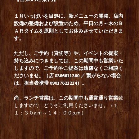
１月いっぱいを目処に、新メニューの開発、店内
設備の整備および設置のため、平日の月～木のＢ
ＡＲタイムを原則としてお休みさせていただきま
す。
ただし、ご予約（貸切等）や、イベントの提案・
持ち込みにつきましては、この期間中も営業いた
しますので、ご予約やご提案は遠慮なくご相談く
ださいませ。（店 0366611360 ／ 繋がらない場合
は、担当者携帯 09017621214）。
尚、ランチ営業は、この期間中も通常通り営業
致
しますので、どうぞご利用くださいませ。（１
１：３０a.m.～１４：００p.m.）