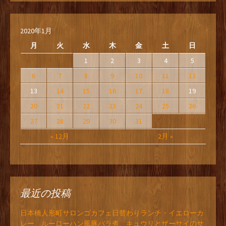
2020年1月
月
火
水
木
金
土
日
1
2
3
4
5
6
7
8
9
10
11
12
13
14
15
16
17
18
19
20
21
22
23
24
25
26
27
28
29
30
31
« 12月
2月 »
最近の投稿
日本橋人形町サロンゴカフェ日替わりランチ・イエローカ
レー、ルーローハン風豚バラ煮、キュウリとザーサイのサ