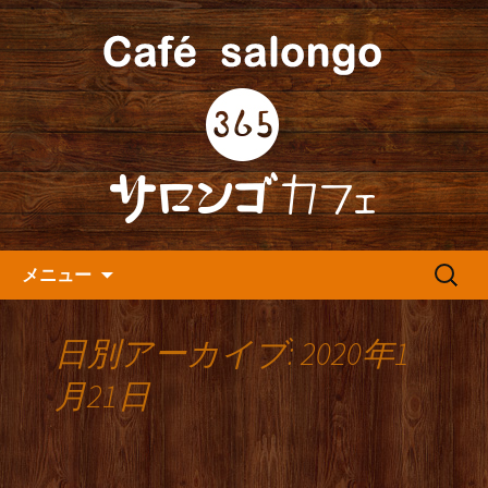
人形町の音楽カフェ『365カフェ』より
最新情報をお届けします。
人形町の『365(サロンゴ)カフ
ェ』よりお知らせ
コンテンツへ移動
検
メニュー
索:
日別アーカイブ: 2020年1
月21日