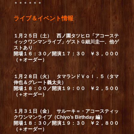
＊＊＊＊＊＊
ライブ＆イベント情報
１月２５日（土） 西ノ園タツヒロ「アコーステ
ィックワンマンライブ」ゲストＧ細川圭一、他ゲ
ストあり
開場１６：３０／開演１７：３０ ￥３，０００
（＋オーダー）
１月２８日（火） タマランドＶｏｌ．５（タマ
伸也＆グレート義太夫）
開場１８：００／開演１９：００ ￥２，５００
（＋オーダー）
１月３１日（金） サルーキ＝・アコースティッ
クワンマンライブ（Chiyo’s Birthday 編）
開場１８：３０／開演１９：３０ ￥２，８００
（＋オーダー）