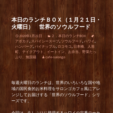
本日のランチＢＯＸ（１月２１日・
火曜日） 世界のソウルフード
2020年1月21日
２．本日のランチBOX
アボカド
,
スパイシースープ
,
ソウルフード
,
ハワイ
,
ハンバーグ
,
パイナップル
,
ロコモコ
,
日本橋、人形
町、テイクアウト、イートイン、お弁当、野菜たっ
ぷり、無国籍
cafe-salongo
毎週火曜日のランチは、世界のいろいろな国や地
域の国民食的お米料理をサロンゴカフェ風にアレ
ンジしてお届けする「世界のソウルフード」シリ
ーズです。
今回は、久しぶりに登場するハワイの定番ローカ