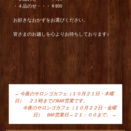
・４品のせ・・・￥800
お好きなおかずをお選びください。
皆さまのお越しを心よりお待ちしております♪
←
今夜のサロンゴカフェ（１０月２１日・木曜
投稿ナビゲーショ
日） ２１時までのBAR営業です。
今夜のサロンゴカフェ（１０月２２日・金曜
日） BAR営業日→２１：００まで。
→
ン