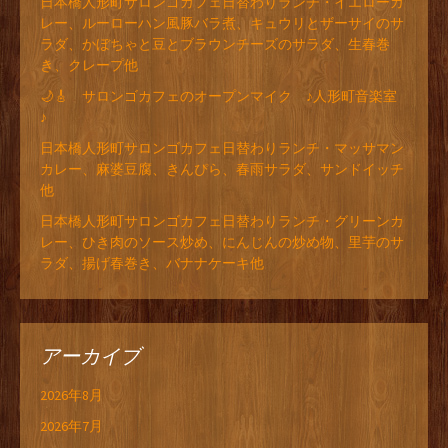
日本橋人形町サロンゴカフェ日替わりランチ・イエローカ
レー、ルーローハン風豚バラ煮、キュウリとザーサイのサ
ラダ、かぼちゃと豆とブラウンチーズのサラダ、生春巻
き、クレープ他
🌙🎸 サロンゴカフェのオープンマイク ♪人形町音楽室
♪
日本橋人形町サロンゴカフェ日替わりランチ・マッサマン
カレー、麻婆豆腐、きんぴら、春雨サラダ、サンドイッチ
他
日本橋人形町サロンゴカフェ日替わりランチ・グリーンカ
レー、ひき肉のソース炒め、にんじんの炒め物、里芋のサ
ラダ、揚げ春巻き、バナナケーキ他
アーカイブ
2026年8月
2026年7月