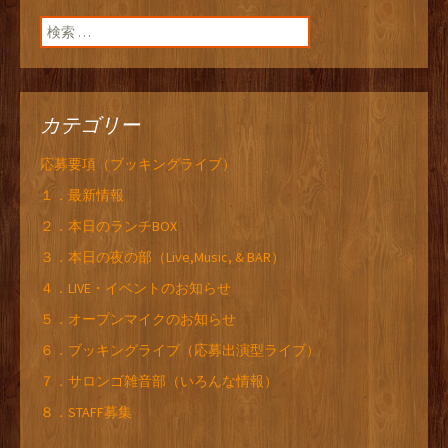
検索:
カテゴリー
応募要項（ブッキングライブ）
１．最新情報
２．本日のランチBOX
３．本日の夜の部（Live,Music, & BAR）
４．LIVE・イベントのお知らせ
５．オープンマイクのお知らせ
６．ブッキングライブ（応募出演型ライブ）
７．サロンゴ雑音部（いろんな情報）
８．STAFF募集