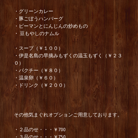
・グリーンカレー
・豚ごぼうハンバーグ
・ピーマンとにんじんの炒めもの
・ 豆もやしのナムル
・スープ（￥１００）
・伊是名島の早摘みもずくの温玉もずく（￥２３
０）
・パクチー（￥８０）
・温泉卵（￥６０）
・ドリンク（￥２００）
その他気まぐれオプションご用意しております。
・２品のせ・・・￥700
・３品のせ・・・￥750