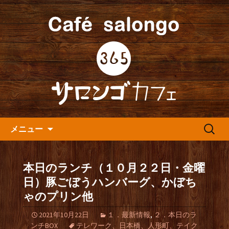
人形町の音楽カフェ『365カフェ』より
最新情報をお届けします。
人形町の『365(サロンゴ)カフ
ェ』よりお知らせ
コンテンツへ移動
検
メニュー
索:
本日のランチ（１０月２２日・金曜
日）豚ごぼうハンバーグ、かぼち
ゃのプリン他
2021年10月22日
１．最新情報
,
２．本日のラ
ンチBOX
テレワーク、日本橋、人形町、テイク