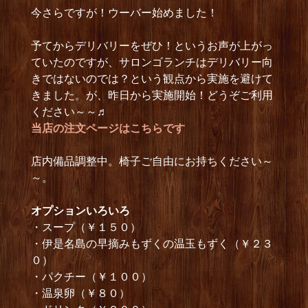
今さらですが！ウーバー始めました！
予てからデリバリーをぜひ！というお声が上がっ
ていたのですが、サロンゴランチはデリバリー向
きではないのでは？という観点から実施を避けて
きました。が、昨日から実施開始！どうぞご利用
ください～～♬
当店の注文ページはこちらです
店内備品調整中。椅子ご自由にお持ちください～
～。
オプションいろいろ
・スープ（￥１５０）
・伊是名島の早摘みもずくの温玉もずく（￥２３
０）
・パクチー（￥１００）
・温泉卵（￥８０）