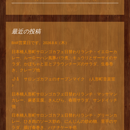
最近の投稿
BAR営業日です。2026.8.6（木）
日本橋人形町サロンゴカフェ日替わりランチ・イエローカ
レー、ルーローハン風豚バラ煮、キュウリとザーサイのサ
ラダ、かぼちゃと豆とブラウンチーズのサラダ、生春巻
き、クレープ他
🌙🎸 サロンゴカフェのオープンマイク ♪人形町音楽室
♪
日本橋人形町サロンゴカフェ日替わりランチ・マッサマン
カレー、麻婆豆腐、きんぴら、春雨サラダ、サンドイッチ
他
日本橋人形町サロンゴカフェ日替わりランチ・グリーンカ
レー、ひき肉のソース炒め、にんじんの炒め物、里芋のサ
ラダ、揚げ春巻き、バナナケーキ他