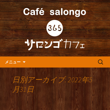
人形町の音楽カフェ『365カフェ』より
最新情報をお届けします。
人形町の『365(サロンゴ)カフ
ェ』よりお知らせ
コンテンツへ移動
検
メニュー
索:
日別アーカイブ: 2022年5
月31日