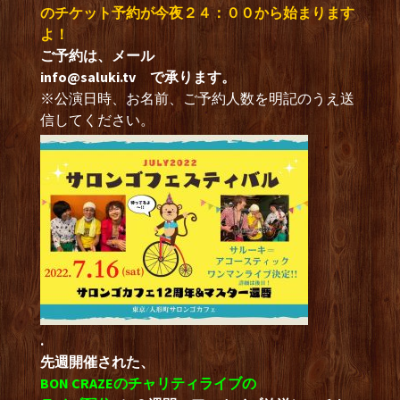
のチケット予約が今夜２４：００から始まります
よ！
ご予約は、メール
info@saluki.tv
で承ります。
※公演日時、お名前、ご予約人数を明記のうえ送
信してください。
.
先週開催された、
BON CRAZEのチャリティライブの