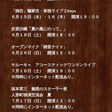
．
「独坊」噛家坊・単独ライブ２Days
６月１５日（水）・１６（木） 開演１９：００
.
折原沙織「夏の風にのって。」
６月１８日（土） 開演１８：００
.
オープンマイク「雑音ナイト」
６月２６日（日） 開演１５：００
.
サルーキ＝ アコースティックワンマンライブ
７月１６日（土） 開演１９：００
※同時にインターネット配信あり。
.
坂本英三 魅惑のスター千一夜
人形町独演交流会 夏
７月１７日（日） 開演１３：００
※同時にインターネット配信あり。