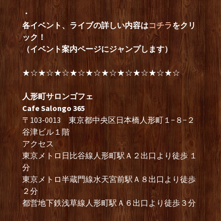
・
各イベント、ライブの詳しい内容は
コチラ
をクリ
ック！
（イベント案内ページにジャンプします）
★☆★☆★☆★☆★☆★☆★☆★☆★☆★☆
人形町サロンゴフェ
Cafe Salongo 365
〒103-0013 東京都中央区日本橋人形町１−８−２
谷津ビル１階
アクセス
東京メトロ日比谷線人形町駅Ａ２出口より徒歩 １
分
東京メトロ半蔵門線水天宮前駅Ａ８出口より徒歩
２分
都営地下鉄浅草線人形町駅Ａ６出口より徒歩３分