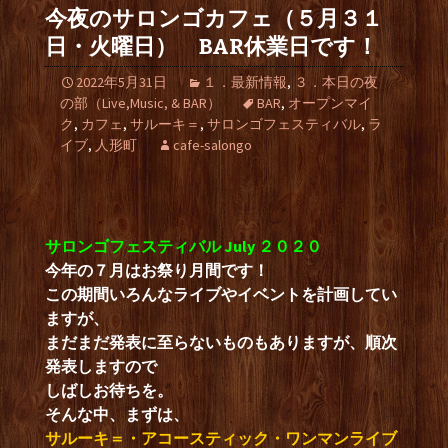
今夜のサロンゴカフェ（５月３１
日・火曜日） BAR休業日です！
2022年5月31日
１．最新情報
,
３．本日の夜
の部（Live,Music, & BAR）
BAR
,
オープンマイ
ク
,
カフェ
,
サルーキ＝
,
サロンゴフェスティバル
,
ラ
イブ
,
人形町
cafe-salongo
サロンゴフェスティバル July ２０２０
今年の７月はお祭り月間です！
この期間いろんなライブやイベントを計画してい
ますが、
まだまだ発表に至らないものもありますが、順次
発表しますので
しばしお待ちを。
そんな中、まずは、
サルーキ＝・アコースティック・ワンマンライブ