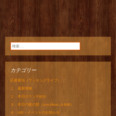
検索:
カテゴリー
応募要項（ブッキングライブ）
１．最新情報
２．本日のランチBOX
３．本日の夜の部（Live,Music, & BAR）
４．LIVE・イベントのお知らせ