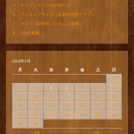
５．オープンマイクのお知らせ
６．ブッキングライブ（応募出演型ライブ）
７．サロンゴ雑音部（いろんな情報）
８．STAFF募集
2022年5月
月
火
水
木
金
土
日
1
2
3
4
5
6
7
8
9
10
11
12
13
14
15
16
17
18
19
20
21
22
23
24
25
26
27
28
29
30
31
« 4月
6月 »