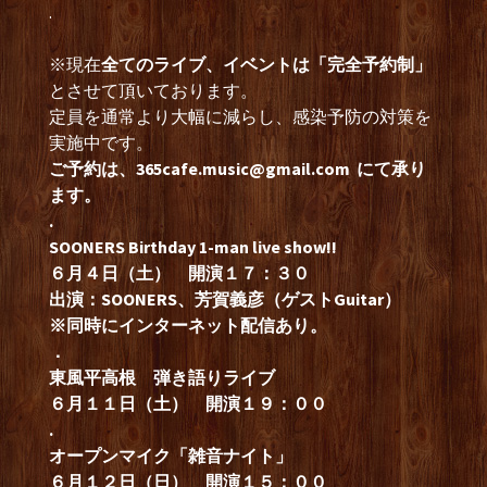
.
※現在
全てのライブ、イベントは「完全予約制」
とさせて頂いております。
定員を通常より大幅に減らし、感染予防の対策を
実施中です。
ご予約は、
365cafe.music@gmail.com
にて承り
ます。
.
SOONERS Birthday 1-man live show!!
６月４日（土） 開演１７：３０
出演：SOONERS、芳賀義彦（ゲストGuitar）
※同時にインターネット配信あり。
．
東風平高根 弾き語りライブ
６月１１日（土） 開演１９：００
.
オープンマイク「雑音ナイト」
６月１２日（日） 開演１５：００