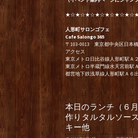
★☆★☆★☆★☆★☆★☆★☆
人形町サロンゴフェ
Cafe Salongo 365
〒103-0013 東京都中央区日
アクセス
東京メトロ日比谷線人形町駅Ａ２
東京メトロ半蔵門線水天宮前駅
都営地下鉄浅草線人形町駅Ａ６
本日のランチ（６
作りタルタルソー
キー他