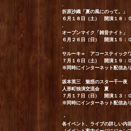
.
折原沙織「夏の風にのって。」
６月１８日（土） 開演１８：
.
オープンマイク「雑音ナイト」
６月２６日（日） 開演１５：
.
サルーキ＝ アコースティック
７月１６日（土） 開演１９：
※同時にインターネット配信あ
.
坂本英三 魅惑のスター千一夜
人形町独演交流会 夏
７月１７日（日） 開演１３：
※同時にインターネット配信あ
・
各イベント、ライブの詳しい内
（イベント案内ページにジャン