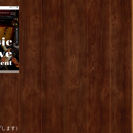
/
プします）