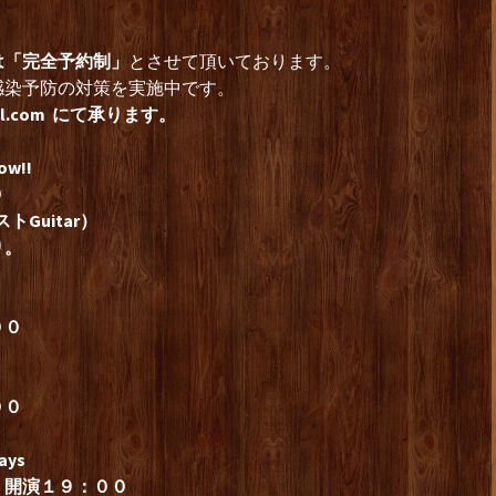
は「完全予約制」
とさせて頂いております。
感染予防の対策を実施中です。
l.com
にて承ります。
ow!!
０
トGuitar）
り。
００
００
ys
 開演１９：００