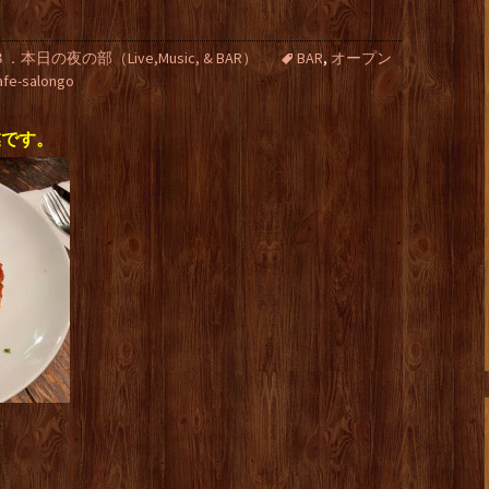
３．本日の夜の部（Live,Music, & BAR）
BAR
,
オープン
afe-salongo
業です。