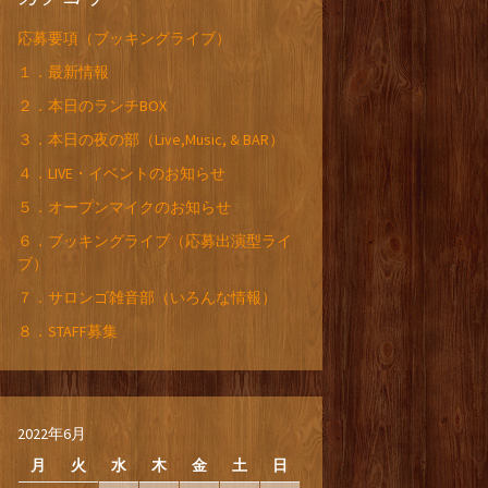
応募要項（ブッキングライブ）
１．最新情報
２．本日のランチBOX
３．本日の夜の部（Live,Music, & BAR）
４．LIVE・イベントのお知らせ
５．オープンマイクのお知らせ
６．ブッキングライブ（応募出演型ライ
ブ）
７．サロンゴ雑音部（いろんな情報）
８．STAFF募集
2022年6月
月
火
水
木
金
土
日