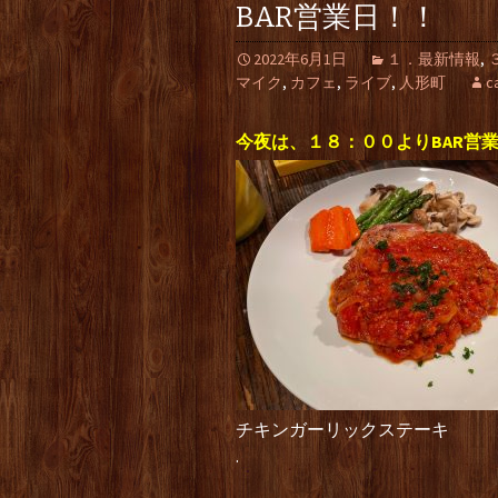
BAR営業日！！
2022年6月1日
１．最新情報
,
マイク
,
カフェ
,
ライブ
,
人形町
c
今夜は、１８：００よりBAR営
チキンガーリックステーキ
.