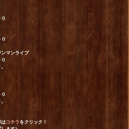
００
００
ワンマンライブ
００
り。
００
り。
容は
コチラ
をクリック！
プします）