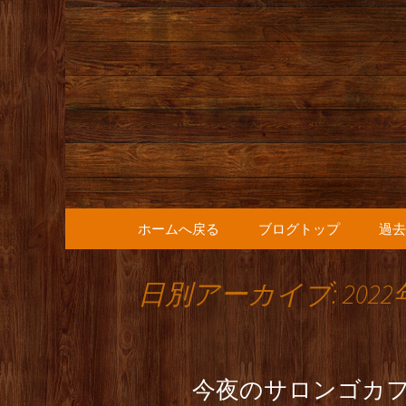
人形町の音楽カフェ『36
人形町の『
知らせ
コンテンツへ移動
ホームへ戻る
ブログトップ
過去
日別アーカイブ: 2022
今夜のサロンゴカ