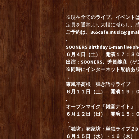
.
※現在
全てのライブ、イベント
定員を通常より大幅に減らし、
ご予約は、
365cafe.music@gmai
.
SOONERS Birthday 1-man live sh
６月４日（土） 開演１７：３
出演：SOONERS、芳賀義彦（ゲス
※同時にインターネット配信あ
．
東風平高根 弾き語りライブ
６月１１日（土） 開演１９：
.
オープンマイク「雑音ナイト」
６月１２日（日） 開演１５：
．
「独坊」噛家坊・単独ライブ２Da
６月１５日（水）・１６（木）