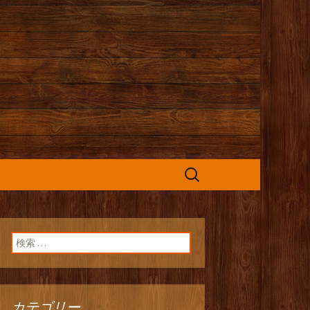
カフェ』よりお
検
索:
検索:
カテゴリー