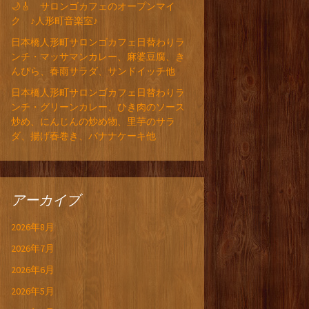
🌙🎸 サロンゴカフェのオープンマイ
ク ♪人形町音楽室♪
日本橋人形町サロンゴカフェ日替わりラ
ンチ・マッサマンカレー、麻婆豆腐、き
んぴら、春雨サラダ、サンドイッチ他
日本橋人形町サロンゴカフェ日替わりラ
ンチ・グリーンカレー、ひき肉のソース
炒め、にんじんの炒め物、里芋のサラ
ダ、揚げ春巻き、バナナケーキ他
アーカイブ
2026年8月
2026年7月
2026年6月
2026年5月