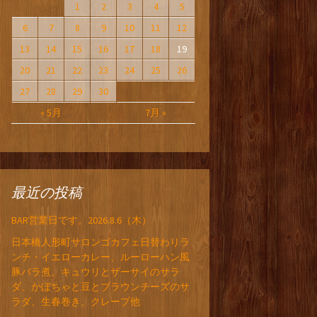
1
2
3
4
5
6
7
8
9
10
11
12
13
14
15
16
17
18
19
20
21
22
23
24
25
26
27
28
29
30
« 5月
7月 »
最近の投稿
BAR営業日です。2026.8.6（木）
日本橋人形町サロンゴカフェ日替わりラ
ンチ・イエローカレー、ルーローハン風
豚バラ煮、キュウリとザーサイのサラ
ダ、かぼちゃと豆とブラウンチーズのサ
ラダ、生春巻き、クレープ他