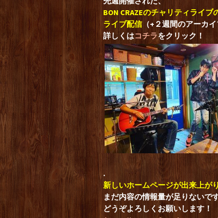
先週開催された、
BON CRAZEのチャリティライブ
ライブ配信
（+２週間のアーカ
詳しくは
コチラ
をクリック！
.
新しいホームページが出来上が
まだ内容の情報量が足りないで
どうぞよろしくお願いします！