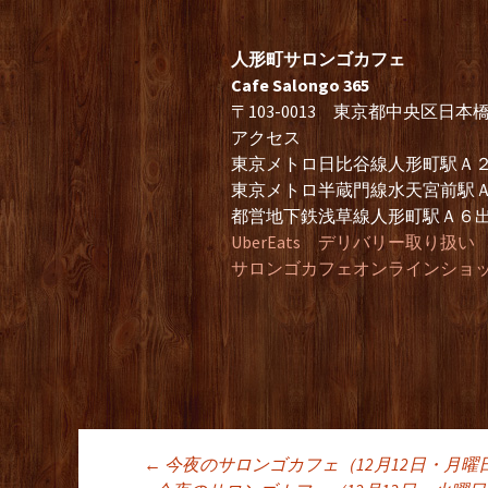
人形町サロンゴカフェ
Cafe Salongo 365
〒103-0013 東京都中央区日
アクセス
東京メトロ日比谷線人形町駅Ａ２
東京メトロ半蔵門線水天宮前駅
都営地下鉄浅草線人形町駅Ａ６
UberEats デリバリー取り扱い
サロンゴカフェオンラインショッ
←
今夜のサロンゴカフェ（12月12日・月