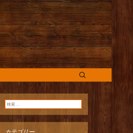
カフェ』よりお
検
索:
検索:
カテゴリー