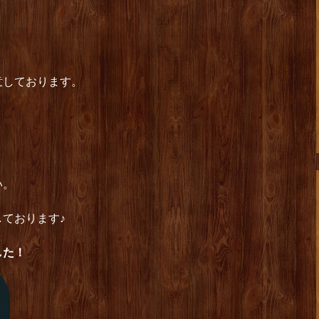
意しております。
い。
ております♪
した！