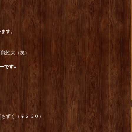
います。
可能性大（笑）
ーです↓
玉もずく（￥２５０）