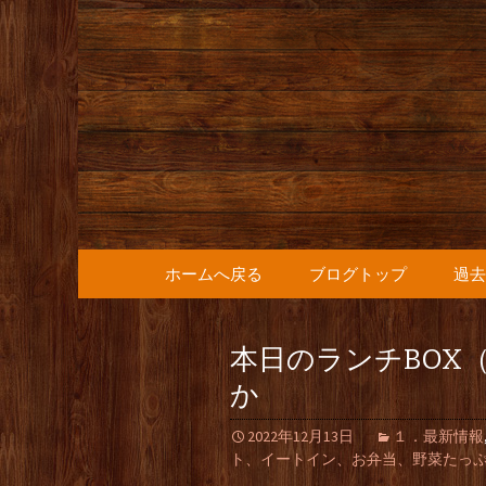
人形町の音楽カフェ『36
人形町の『
知らせ
コンテンツへ移動
ホームへ戻る
ブログトップ
過去
本日のランチBOX（
か
2022年12月13日
１．最新情報
ト、イートイン、お弁当、野菜たっ