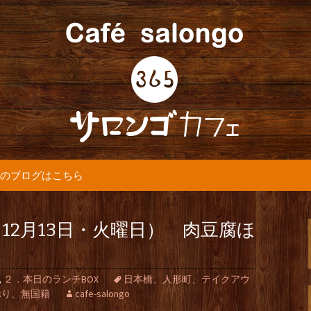
5カフェ』より最新情報をお届けします。
365(サロンゴ)
のブログはこちら
12月13日・火曜日） 肉豆腐ほ
,
２．本日のランチBOX
日本橋、人形町、テイクアウ
ぷり、無国籍
cafe-salongo