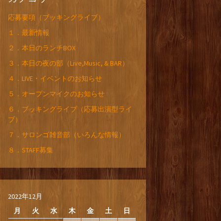
応募要項（ブッキングライブ）
１．最新情報
２．本日のランチBOX
３．本日の夜の部（Live,Music, & BAR）
４．LIVE・イベントのお知らせ
５．オープンマイクのお知らせ
６．ブッキングライブ（応募出演型ライ
ブ）
７．サロンゴ雑音部（いろんな情報）
８．STAFF募集
2022年12月
月
火
水
木
金
土
日