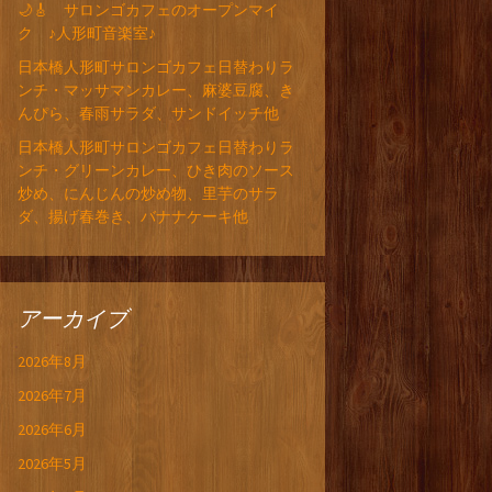
🌙🎸 サロンゴカフェのオープンマイ
ク ♪人形町音楽室♪
日本橋人形町サロンゴカフェ日替わりラ
ンチ・マッサマンカレー、麻婆豆腐、き
んぴら、春雨サラダ、サンドイッチ他
日本橋人形町サロンゴカフェ日替わりラ
ンチ・グリーンカレー、ひき肉のソース
炒め、にんじんの炒め物、里芋のサラ
ダ、揚げ春巻き、バナナケーキ他
アーカイブ
2026年8月
2026年7月
2026年6月
2026年5月