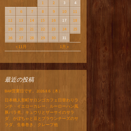
1
2
3
4
5
6
7
8
9
10
11
12
13
14
15
16
17
18
19
20
21
22
23
24
25
26
27
28
29
30
31
« 11月
1月 »
最近の投稿
BAR営業日です。2026.8.6（木）
日本橋人形町サロンゴカフェ日替わりラ
ンチ・イエローカレー、ルーローハン風
豚バラ煮、キュウリとザーサイのサラ
ダ、かぼちゃと豆とブラウンチーズのサ
ラダ、生春巻き、クレープ他