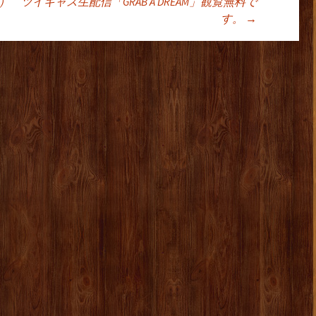
ョン
 ツイキャス生配信「GRAB A DREAM」観覧無料で
す。
→