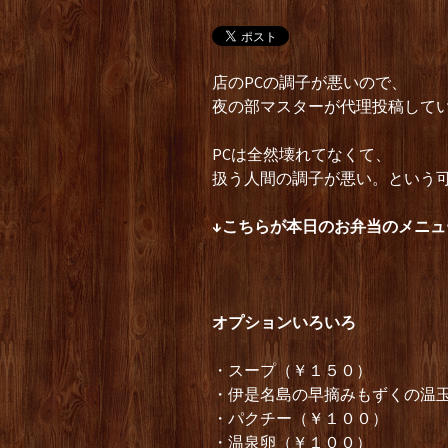
店のPCの調子が悪いので、
夜の部マスターが代理投稿して
PCは全然壊れてなくて、
扱う人間の調子が悪い。という
↓こちらが本日のお弁当のメニュ
オプションいろいろ
・スープ（￥１５０）
・伊是名島の早摘みもずくの温
・パクチー（￥１００）
・温泉卵（￥１００）