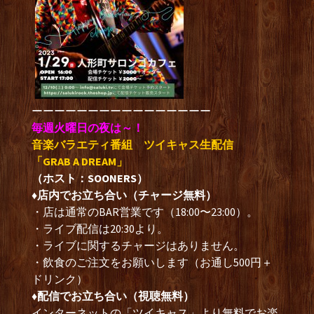
ーーーーーーーーーーーーーーーー
毎週火曜日の夜は～！
音楽バラエティ番組 ツイキャス生配信
「GRAB A DREAM」
（ホスト：SOONERS）
♦︎店内でお立ち合い（チャージ無料）
・店は通常のBAR営業です（18:00〜23:00）。
・ライブ配信は20:30より。
・ライブに関するチャージはありません。
・飲食のご注文をお願いします（お通し500円＋
ドリンク）
♦︎配信でお立ち合い（視聴無料）
インターネットの「ツイキャス」より無料でお楽