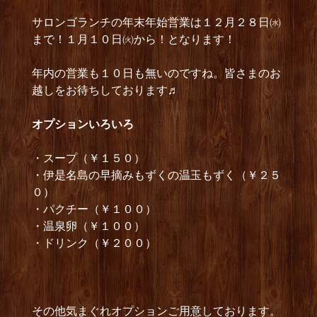
サロンゴランチの年末年始営業は１２月２８日㈬
まで！１月１０日㈫から！となります！
年内の営業も１０日も無いのですね。皆さまのお
越しをお待ちしております♬
オプションいろいろ
・スープ（￥１５０）
・伊是名島の早摘みもずくの温玉もずく（￥２５
０）
・パクチー（￥１００）
・温泉卵（￥１００）
・ドリンク（￥２００）
その他気まぐれオプションご用意しております。