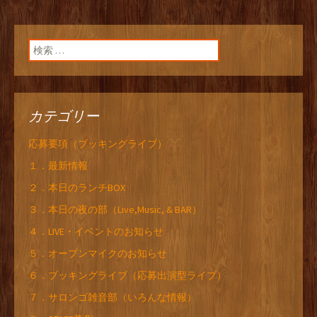
検索:
カテゴリー
応募要項（ブッキングライブ）
１．最新情報
２．本日のランチBOX
３．本日の夜の部（Live,Music, & BAR）
４．LIVE・イベントのお知らせ
５．オープンマイクのお知らせ
６．ブッキングライブ（応募出演型ライブ）
７．サロンゴ雑音部（いろんな情報）