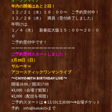
オープンマイク
年内の開催はあと２回！
１２／２１（水）１９：００〜 ご予約受付中！
１２／２８（水） 満員（受付終了しました）
年明けは、
１／４（水） 新春拡大版１５：００〜２０：０
０
ご予約受付中です！
ーーーーーーーーーーーーーーーー
ご予約受付スタートしました！
1月29日（日）
サルーキ＝
アコースティックワンマンライブ
〜CHIYO46TH BIRTHDAY LIVE〜
開場16:00／開演17:00
¥3,000（会場で観覧）
¥2,000（配信を視聴）
ご予約スタートは★12/10(土)0:00〜◉会場チケット
予約
info@saluki.tv
まで