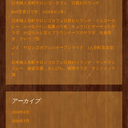
日本橋人形町サロンゴ・カフェ 日替わりランチ
BAR営業日です。2026.8.6（木）
日本橋人形町サロンゴカフェ日替わりランチ・イエローカ
レー、ルーローハン風豚バラ煮、キュウリとザーサイのサ
ラダ、かぼちゃと豆とブラウンチーズのサラダ、生春巻
き、クレープ他
🌙🎸 サロンゴカフェのオープンマイク ♪人形町音楽室
♪
日本橋人形町サロンゴカフェ日替わりランチ・マッサマン
カレー、麻婆豆腐、きんぴら、春雨サラダ、サンドイッチ
他
アーカイブ
2026年8月
2026年7月