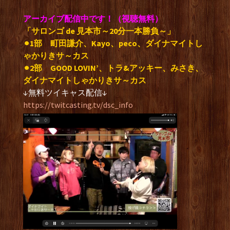
アーカイブ配信中です！（視聴無料）
「サロンゴ de 見本市～20分一本勝負～」
⚫︎1部
町田謙介、Kayo、peco、ダイナマイトし
ゃかりきサ～カス
⚫︎2部
GOOD LOVIN’、トラ&アッキー、みさき、
ダイナマイトしゃかりきサ～カス
↓無料ツイキャス配信↓
https://twitcasting.tv/dsc_info