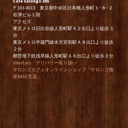
Cafe Salongo 365
〒103-0013 東京都中央区日本橋人形町１−８−２
谷津ビル１階
アクセス
東京メトロ日比谷線人形町駅Ａ２出口より徒歩 １
分
東京メトロ半蔵門線水天宮前駅Ａ８出口より徒歩
２分
都営地下鉄浅草線人形町駅Ａ６出口より徒歩３分
UberEats デリバリー取り扱い
サロンゴカフェオンラインショップ「サロンゴ物
産BASE支店」