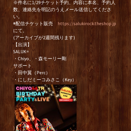
※件名に1/29チケット予約、内容に本名、予約人
数、連絡先を明記のうえメール送信してくださ
い。
◉配信チケット販売
https://salukirock.theshop.jp
にて。
(アーカイブが2週間残ります)
【出演】
SALUK=
・Chiyo、・森モーリー剛
サポート
・田中翼（Perc）
・にしだミーコみさこ（Key）
)