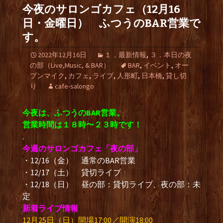
今夜のサロンゴカフェ（12月16
日・金曜日） ふつうのBAR営業で
す。
2022年12月16日
１．最新情報
,
３．本日の夜
の部（Live,Music, & BAR）
BAR
,
イベント
,
オー
プンマイク
,
カフェ
,
ライブ
,
人形町
,
日本橋
,
貸し切
り
cafe-salongo
今夜は、ふつうのBAR営業。
営業時間は１８時〜２３時です！
.
今週のサロンゴカフェ「夜の部」
・12/16（金） 通常のBAR営業
・12/17（土） 貸切ライブ
・12/18（日） 昼の部：貸切ライブ、夜の部：未
定
新着ライブ情報
12月25日（日）開場17:00／開演18:00