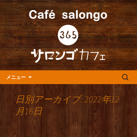
人形町の音楽カフェ『365カフェ』より
最新情報をお届けします。
人形町の『365(サロンゴ)カフ
ェ』よりお知らせ
コンテンツへ移動
検
メニュー
索:
日別アーカイブ: 2022年12
月16日