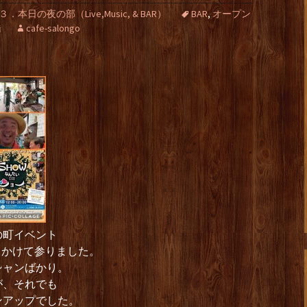
３．本日の夜の部（Live,Music, & BAR）
BAR
,
オープン
橋
cafe-salongo
の町イベント
出かけて参りました。
シャンばかり。
が、それでも
ンアップでした。