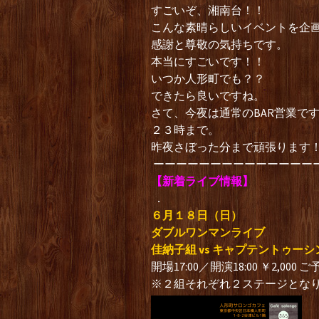
すごいぞ、湘南台！！
こんな素晴らしいイベントを企
感謝と尊敬の気持ちです。
本当にすごいです！！
いつか人形町でも？？
できたら良いですね。
さて、今夜は通常のBAR営業で
２３時まで。
昨夜さぼった分まで頑張ります
ーーーーーーーーーーーーーー
【新着ライブ情報】
．
６月１８
日（日）
ダブルワンマンライブ
佳納子組 vs キャプテントゥーシ
開場17:00／開演18:00 ￥2,000 
※２組それぞれ２ステージとな