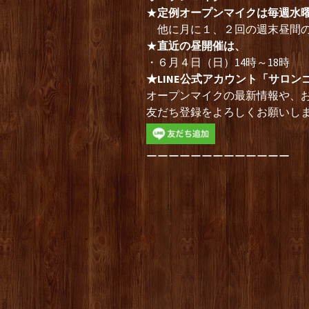
★
定例オープンマイクは毎週水
他に月に１、２回の週末昼間の
★
直近の昼開催は、
・６月４日（日）14時～18時
★LINE公式アカウント「サロン
オープンマイクの最新情報や、
友だち登録をよろしくお願いし
ーーーーーーーーーーーーー