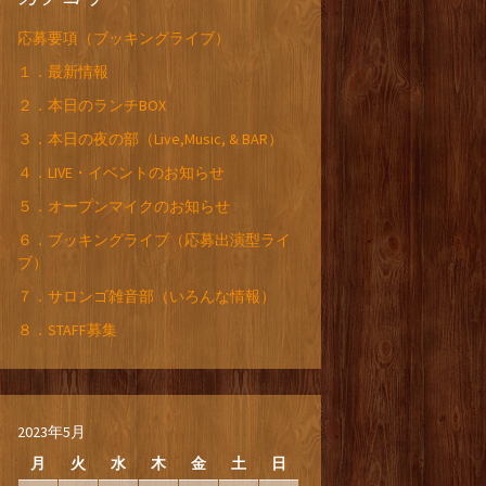
応募要項（ブッキングライブ）
１．最新情報
２．本日のランチBOX
３．本日の夜の部（Live,Music, & BAR）
４．LIVE・イベントのお知らせ
５．オープンマイクのお知らせ
６．ブッキングライブ（応募出演型ライ
ブ）
７．サロンゴ雑音部（いろんな情報）
８．STAFF募集
2023年5月
月
火
水
木
金
土
日