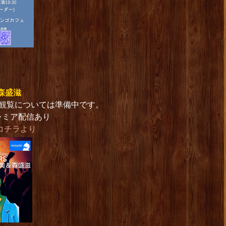
＆森盛滋
他会場観覧については準備中です。
レミア配信あり
コチラより