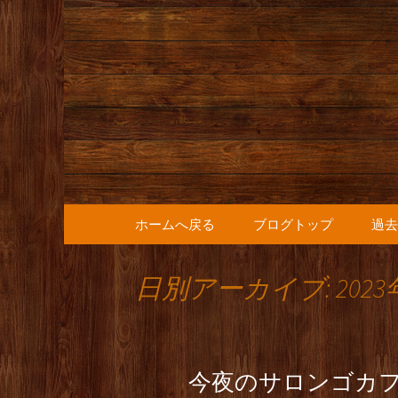
人形町の音楽カフェ『36
人形町の『
知らせ
コンテンツへ移動
ホームへ戻る
ブログトップ
過去
日別アーカイブ: 2023
今夜のサロンゴカフ