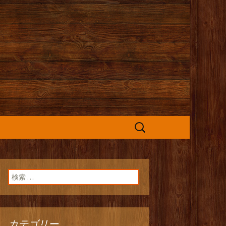
カフェ』よりお
検
索:
検索:
カテゴリー