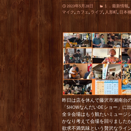
2023年5月28日
１．最新情報
,
マイク
,
カフェ
,
ライブ
,
人形町
,
日本
昨日は店を休んで藤沢市湘南台
「SHOWなんだいDEショー」に
全９会場はもう観たいミュージ
かなり考えて会場を回りました
欲求不満気味という贅沢なライ