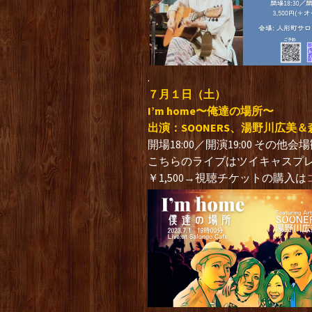
.
７
月１
日（土
）
I’m home〜俺達の場所〜
出演：SOONERS、湯野川広美
開場18:00／開演19:00 その
こちらのライブはツイキャスプ
￥1,500→視聴チケットの購入は