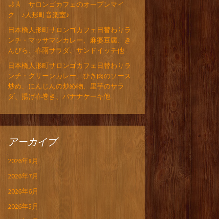
🌙🎸 サロンゴカフェのオープンマイ
ク ♪人形町音楽室♪
日本橋人形町サロンゴカフェ日替わりラ
ンチ・マッサマンカレー、麻婆豆腐、き
んぴら、春雨サラダ、サンドイッチ他
日本橋人形町サロンゴカフェ日替わりラ
ンチ・グリーンカレー、ひき肉のソース
炒め、にんじんの炒め物、里芋のサラ
ダ、揚げ春巻き、バナナケーキ他
アーカイブ
2026年8月
2026年7月
2026年6月
2026年5月