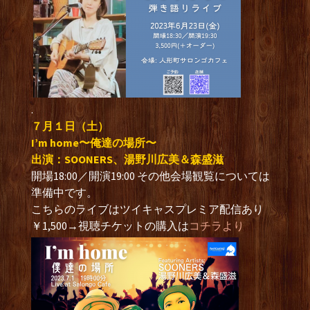
.
７
月１
日（土
）
I’m home〜俺達の場所〜
出演：SOONERS、湯野川広美＆森盛滋
開場18:00／開演19:00 その他会場観覧については
準備中です。
こちらのライブはツイキャスプレミア配信あり
￥1,500→視聴チケットの購入は
コチラより