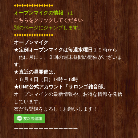
♦︎♦︎♦︎♦︎♦︎♦︎♦︎♦︎♦︎♦︎♦︎♦︎♦︎♦︎♦︎♦︎
オープンマイクの情報
は
こちらをクリックしてください
別のページにジャンプします。
♦︎♦︎♦︎♦︎♦︎♦︎♦︎♦︎♦︎♦︎♦︎♦︎♦︎♦︎♦︎♦︎
オープンマイク
★
定例オープンマイクは毎週水曜日
１９時から
他に月に１、２回の週末昼間の開催がございま
す。
★
直近の昼開催は、
・６月４日（日）14時～18時
★LINE公式アカウント「サロンゴ雑音部」
オープンマイクの最新情報や、お得な情報を発信
しています。
友だち登録をよろしくお願いします！
ーーーーーーーーーーーーー