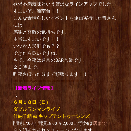
欲求不満気味という贅沢なラインアップでした。
すごいぞ、湘南台！！
こんな素晴らしいイベントを企画実行した皆さん
には
感謝と尊敬の気持ちです。
本当にすごいです！！
いつか人形町でも？？
できたら良いですね。
さて、今夜は通常のBAR営業です。
２３時まで。
昨夜さぼった分まで頑張ります！！
ーーーーーーーーーーーーーーー
【新着ライブ情報】
．
６月１８
日（日）
ダブルワンマンライブ
佳納子組 vs キャプテントゥーシンズ
開場17:00／開演18:00 ￥2,000 ご予約は
店まで
※２組それぞれ２ステージとなります。