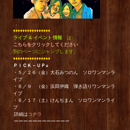
．
♦︎♦︎♦︎♦︎♦︎♦︎♦︎♦︎♦︎♦︎♦︎♦︎♦︎♦︎♦︎♦︎
ライブ ＆ イベント 情報
は
こちらをクリックしてください
別のページにジャンプします。
♦︎♦︎♦︎♦︎♦︎♦︎♦︎♦︎♦︎♦︎♦︎♦︎♦︎♦︎♦︎♦︎
ＰＩＣＫ－ＵＰ↓
・５／２６（金）大石みつのん ソロワンマンラ
イブ
・６／９ （金）浜田伊織 弾き語りワンマンラ
イブ
・６／１７（土）けんぢまん ソロワンマンライ
ブ
詳細は
コチラ
ーーーーーーーーーーーー