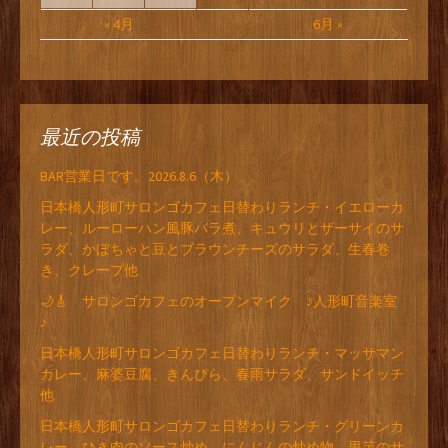
« 4月
6月 »
最近の投稿
BAR営業日です。2026.8.6（木）
日本橋人形町サロンゴカフェ日替わりランチ・イエローカ
レー、ルーローハン風豚バラ煮、キュウリとザーサイのサ
ラダ、かぼちゃと豆とブラウンチーズのサラダ、生春巻
き、クレープ他
🌙🎸 サロンゴカフェのオープンマイク ♪人形町音楽室
♪
日本橋人形町サロンゴカフェ日替わりランチ・マッサマン
カレー、麻婆豆腐、きんぴら、春雨サラダ、サンドイッチ
他
日本橋人形町サロンゴカフェ日替わりランチ・グリーンカ
レー、ひき肉のソース炒め、にんじんの炒め物、里芋のサ