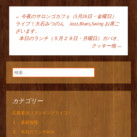
←
今夜のサロンゴカフェ（5月26日・金曜日）
投稿ナビゲーショ
ライブ！大石みつのん Jazz,Blues,Swing お席ご
ざいます。
本日のランチ（５月２９日・月曜日）ガパオ、
ン
クッキー他
→
検索:
カテゴリー
応募要項（ブッキングライブ）
１．最新情報
２．本日のランチBOX