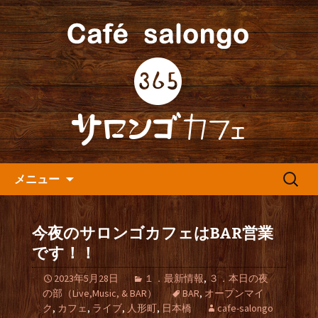
人形町の音楽カフェ『365カフェ』より
最新情報をお届けします。
人形町の『365(サロンゴ)カフ
ェ』よりお知らせ
コンテンツへ移動
検
メニュー
索:
今夜のサロンゴカフェはBAR営業
です！！
2023年5月28日
１．最新情報
,
３．本日の夜
の部（Live,Music, & BAR）
BAR
,
オープンマイ
ク
,
カフェ
,
ライブ
,
人形町
,
日本橋
cafe-salongo