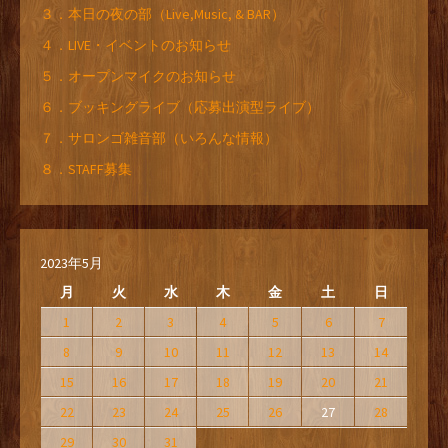
３．本日の夜の部（Live,Music, & BAR）
４．LIVE・イベントのお知らせ
５．オープンマイクのお知らせ
６．ブッキングライブ（応募出演型ライブ）
７．サロンゴ雑音部（いろんな情報）
８．STAFF募集
2023年5月
月
火
水
木
金
土
日
1
2
3
4
5
6
7
8
9
10
11
12
13
14
15
16
17
18
19
20
21
22
23
24
25
26
27
28
29
30
31