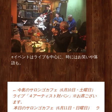
↑イベントはライブを中心に、時にはお笑いや落
語も。
←
今夜のサロンゴカフェ（6月10日・土曜日）
投稿ナビゲーショ
ライブ「４アーティスト対バン」※お席ござい
ます。
本日のサロンゴカフェ（6月11日・日曜日） ラ