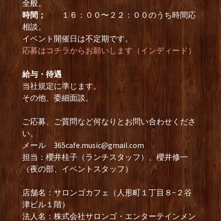
全般。
時間；
１６：００〜２２：００のうち時間応
相談。
イベント開催日は不定期です。
応募はコチラからお願いします（インディード）
給与・待遇
当社規定に準じます。
その他、委細面談。
ご応募、ご質問など何なりとお問い合わせくださ
い。
メール
365cafe.music@gmail.com
担当：櫻井桂子（ランチスタッフ）、櫻井修一
（夜の部、イベントスタッフ）
店舗名：サロンゴカフェ（人形町１丁目８−２谷
津ビル１階）
法人名：株式会社サロンゴ・エンターテインメン