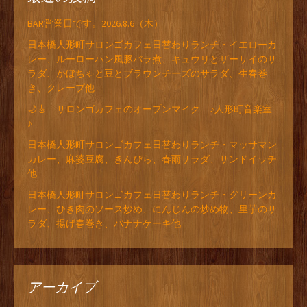
BAR営業日です。2026.8.6（木）
日本橋人形町サロンゴカフェ日替わりランチ・イエローカ
レー、ルーローハン風豚バラ煮、キュウリとザーサイのサ
ラダ、かぼちゃと豆とブラウンチーズのサラダ、生春巻
き、クレープ他
🌙🎸 サロンゴカフェのオープンマイク ♪人形町音楽室
♪
日本橋人形町サロンゴカフェ日替わりランチ・マッサマン
カレー、麻婆豆腐、きんぴら、春雨サラダ、サンドイッチ
他
日本橋人形町サロンゴカフェ日替わりランチ・グリーンカ
レー、ひき肉のソース炒め、にんじんの炒め物、里芋のサ
ラダ、揚げ春巻き、バナナケーキ他
アーカイブ