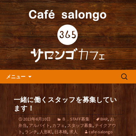
人形町の音楽カフェ『365カフェ』より
最新情報をお届けします。
人形町の『365(サロンゴ)カフ
ェ』よりお知らせ
コンテンツへ移動
検
メニュー
索:
一緒に働くスタッフを募集してい
ます！
2023年6月10日
８．STAFF募集
BAR
,
お
弁当
,
アルバイト
,
カフェ
,
スタッフ募集
,
テイクアウ
ト
,
ランチ
,
人形町
,
日本橋
,
求人
cafe-salongo