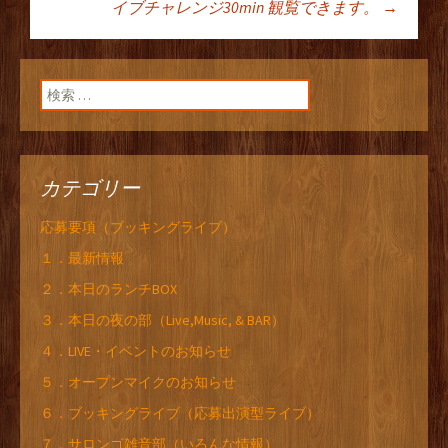
ン
イブチャレンジ30min 観覧できます。
→
検索:
カテゴリー
応募要項（ブッキングライブ）
１．最新情報
２．本日のランチBOX
３．本日の夜の部（Live,Music, & BAR）
４．LIVE・イベントのお知らせ
５．オープンマイクのお知らせ
６．ブッキングライブ（応募出演型ライブ）
７．サロンゴ雑音部（いろんな情報）