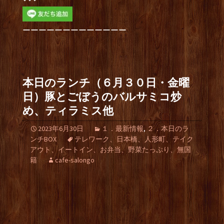
ーーーーーーーーーーーーー
本日のランチ（６月３０日・金曜
日）豚とごぼうのバルサミコ炒
め、ティラミス他
2023年6月30日
１．最新情報
,
２．本日のラ
ンチBOX
テレワーク、日本橋、人形町、テイク
アウト、イートイン、お弁当、野菜たっぷり、無国
籍
cafe-salongo