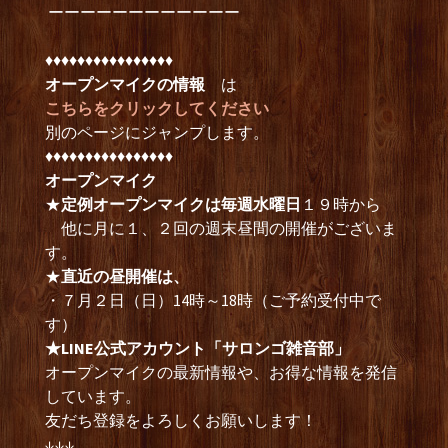
ーーーーーーーーーーーー
♦︎♦︎♦︎♦︎♦︎♦︎♦︎♦︎♦︎♦︎♦︎♦︎♦︎♦︎♦︎♦︎
オープンマイクの情報
は
こちらをクリックしてください
別のページにジャンプします。
♦︎♦︎♦︎♦︎♦︎♦︎♦︎♦︎♦︎♦︎♦︎♦︎♦︎♦︎♦︎♦︎
オープンマイク
★
定例オープンマイクは毎週水曜日
１９時から
他に月に１、２回の週末昼間の開催がございま
す。
★
直近の昼開催は、
・７月２日（日）14時～18時（ご予約受付中で
す）
★LINE公式アカウント「サロンゴ雑音部」
オープンマイクの最新情報や、お得な情報を発信
しています。
友だち登録をよろしくお願いします！
↓↓↓