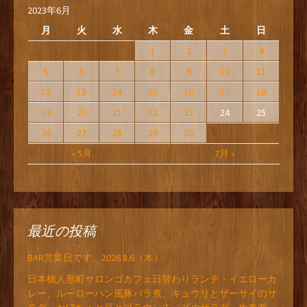
2023年6月
月
火
水
木
金
土
日
1
2
3
4
5
6
7
8
9
10
11
12
13
14
15
16
17
18
19
20
21
22
23
24
25
26
27
28
29
30
« 5月
7月 »
最近の投稿
BAR営業日です。2026.8.6（木）
日本橋人形町サロンゴカフェ日替わりランチ・イエローカ
レー、ルーローハン風豚バラ煮、キュウリとザーサイのサ