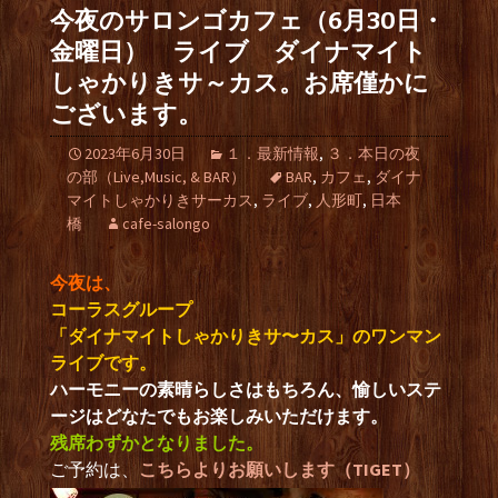
今夜のサロンゴカフェ（6月30日・
金曜日） ライブ ダイナマイト
しゃかりきサ～カス。お席僅かに
ございます。
2023年6月30日
１．最新情報
,
３．本日の夜
の部（Live,Music, & BAR）
BAR
,
カフェ
,
ダイナ
マイトしゃかりきサーカス
,
ライブ
,
人形町
,
日本
橋
cafe-salongo
今夜は、
コーラスグループ
「ダイナマイトしゃかりきサ〜カス」のワンマン
ライブです。
ハーモニーの素晴らしさはもちろん、愉しいステ
ージはどなたでもお楽しみいただけます。
残席わずかとなりました。
ご予約は、
こちらよりお願いします（TIGET）