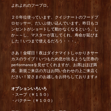
よれよれのフープロ。
２０年位使っています、クイジナートのフードプ
ロセッサー、だいぶ使い込んでいます。昨日もコ
ンセントがショートして動かなくなるという。し
か～～し、マスターが直してくれ、寿命が延びま
した！いつまで使えるだろう・・・。
さあ！金曜日！夜はダイナマイトしゃかりきサー
カスのライブ！いつもため息が出るような圧巻の
performanceを見せてくれますが、お席はほぼ満
席。新規ご来店の方はお問い合わせの上ご来店く
ださい！皆さまのお越しをお待ちしております♬
オプションいろいろ
・スープ（￥１５０）
・パクチー（￥１００）