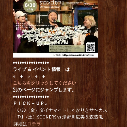
♦︎♦︎♦︎♦︎♦︎♦︎♦︎♦︎♦︎♦︎♦︎♦︎♦︎♦︎♦︎♦︎
ライブ ＆ イベント 情報 は
↓ ↓ ↓ ↓ ↓
こちらをクリックしてください
別のページにジャンプします。
♦︎♦︎♦︎♦︎♦︎♦︎♦︎♦︎♦︎♦︎♦︎♦︎♦︎♦︎♦︎♦︎
ＰＩＣＫ－ＵＰ↓
・6/30（金）ダイナマイトしゃかりきサ〜カス
・7/1（土）SOONERS vs 湯野川広美＆森盛滋
詳細は
コチラ