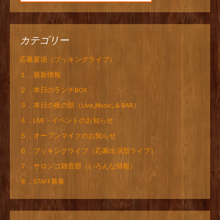
カテゴリー
応募要項（ブッキングライブ）
１．最新情報
２．本日のランチBOX
３．本日の夜の部（Live,Music, & BAR）
４．LIVE・イベントのお知らせ
５．オープンマイクのお知らせ
６．ブッキングライブ（応募出演型ライブ）
７．サロンゴ雑音部（いろんな情報）
８．STAFF募集