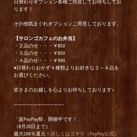
日替わりオプション各種ご用意してお待ちしてお
ります！
その他気まぐれオプションご用意しております。
【サロンゴカフェのお弁当】
・２品のせ・・・￥850
・３品のせ・・・￥850
・４品のせ・・・￥900
♦日替わりおかず４種類よりお好きな２～４品を
お選びください。
皆さまのお越しを心よりお待ちしております♪
————————————–
「超PayPay祭」開催中です！
（8月20日まで）
最大100％還元！
詳しくはコチラ（PayPay公式）