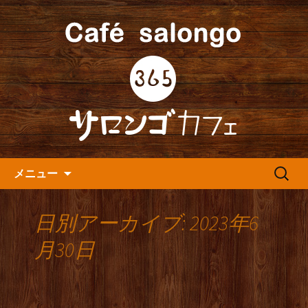
人形町の音楽カフェ『365カフェ』より
最新情報をお届けします。
人形町の『365(サロンゴ)カフ
ェ』よりお知らせ
コンテンツへ移動
検
メニュー
索:
日別アーカイブ: 2023年6
月30日