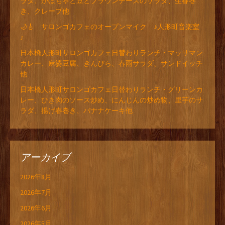
ラダ、かぼちゃと豆とブラウンチーズのサラダ、生春巻
き、クレープ他
🌙🎸 サロンゴカフェのオープンマイク ♪人形町音楽室
♪
日本橋人形町サロンゴカフェ日替わりランチ・マッサマン
カレー、麻婆豆腐、きんぴら、春雨サラダ、サンドイッチ
他
日本橋人形町サロンゴカフェ日替わりランチ・グリーンカ
レー、ひき肉のソース炒め、にんじんの炒め物、里芋のサ
ラダ、揚げ春巻き、バナナケーキ他
アーカイブ
2026年8月
2026年7月
2026年6月
2026年5月