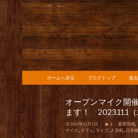
人形町の音楽カフェ『36
人形町の『
知らせ
コンテンツへ移動
ホームへ戻る
ブログトップ
過去
オープンマイク開
ます！ 2023.11.
2023年11月1日
１．最新情報
,
マイク
,
カフェ
,
ライブ
,
人形町
,
日本