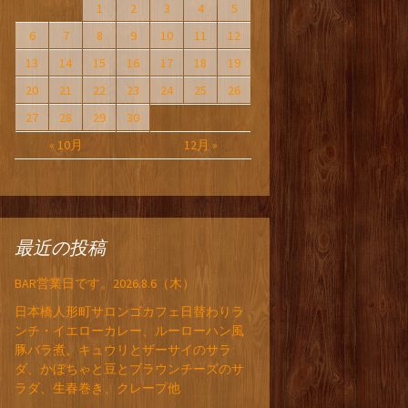
1
2
3
4
5
6
7
8
9
10
11
12
13
14
15
16
17
18
19
20
21
22
23
24
25
26
27
28
29
30
« 10月
12月 »
最近の投稿
BAR営業日です。2026.8.6（木）
日本橋人形町サロンゴカフェ日替わりラ
ンチ・イエローカレー、ルーローハン風
豚バラ煮、キュウリとザーサイのサラ
ダ、かぼちゃと豆とブラウンチーズのサ
ラダ、生春巻き、クレープ他