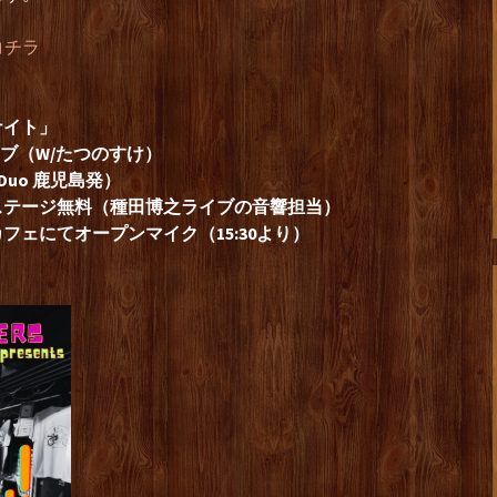
コチラ
ナイト」
イブ（W/たつのすけ）
男女Duo 鹿児島発）
丁ステージ無料（種田博之ライブの音響担当）
てオープンマイク（15:30より）