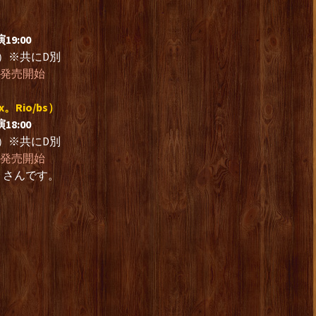
9:00
日）※共にD別
時発売開始
。Rio/bs）
8:00
日）※共にD別
時発売開始
くさんです。