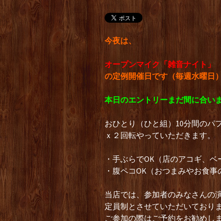
今夜は、
オープンマイク「雑音ナイト」
の定例開催日です（毎週水曜日
本日のエントリーまだ間に合い
おひとり（ひと組）10分間のパ
ｘ２回転やっていただきます。
・手ぶらでOK（店のアコギ、ベ
・腹ペコOK（おつまみやお食事
当店では、参加者のみなさんの
定員制とさせていただいており
ご参加の際はご予約をお勧めし