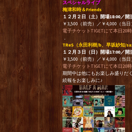
スペシャルライブ
梅津和時＆Friends
１２月２日（土）開場18:00／開演1
￥3,500（前売）／￥4,000（当
電子チケットTIGETにて本日20
．
TReS（永田利樹/b、早坂紗知/sax
１２月３日（日）開場17:00／開演1
￥3,500（前売）／￥4,000（当
電子チケットTIGETにて本日20
期間中は他にもお楽しみ盛りだ
続報をお楽しみに♪