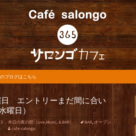
5カフェ』より最新情報をお届けします。
365(サロンゴ)
のブログはこちら
催日 エントリーまだ間に合い
1（水曜日）
３．本日の夜の部（Live,Music, & BAR）
BAR
,
オープン
橋
cafe-salongo