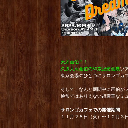
天才画伯！！
久原大河画伯の50歳記念個展
ツ
東京会場のひとつにサロンゴカ
そして、なんと期間中に画伯が
通常ではありえない超豪華なミ
サロンゴカフェでの開催期間
１１月２８日（火）〜１２月３