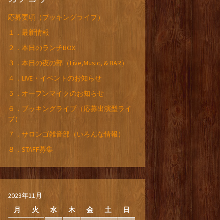
応募要項（ブッキングライブ）
１．最新情報
２．本日のランチBOX
３．本日の夜の部（Live,Music, & BAR）
４．LIVE・イベントのお知らせ
５．オープンマイクのお知らせ
６．ブッキングライブ（応募出演型ライ
ブ）
７．サロンゴ雑音部（いろんな情報）
８．STAFF募集
2023年11月
月
火
水
木
金
土
日