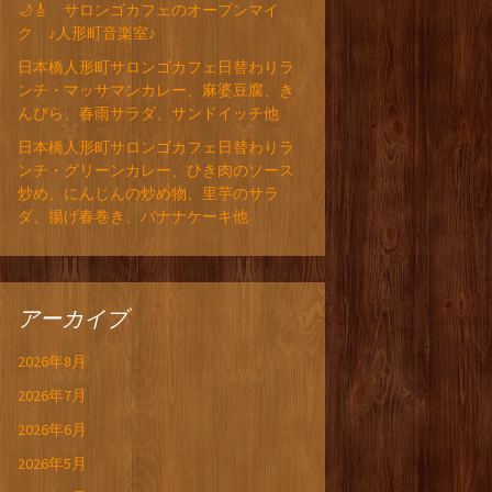
🌙🎸 サロンゴカフェのオープンマイ
ク ♪人形町音楽室♪
日本橋人形町サロンゴカフェ日替わりラ
ンチ・マッサマンカレー、麻婆豆腐、き
んぴら、春雨サラダ、サンドイッチ他
日本橋人形町サロンゴカフェ日替わりラ
ンチ・グリーンカレー、ひき肉のソース
炒め、にんじんの炒め物、里芋のサラ
ダ、揚げ春巻き、バナナケーキ他
アーカイブ
2026年8月
2026年7月
2026年6月
2026年5月