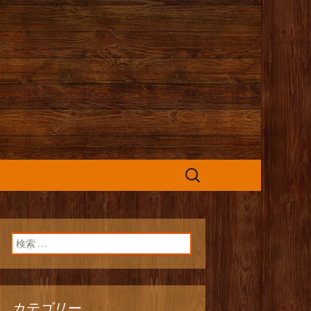
カフェ』よりお
検
索:
検索:
カテゴリー