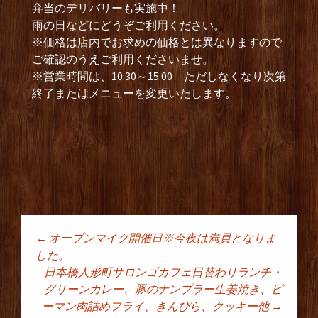
弁当のデリバリーも実施中！
雨の日などにどうぞご利用ください。
※価格は店内でお求めの価格とは異なりますので
ご確認のうえご利用くださいませ。
※営業時間は、10:30～15:00 ただしなくなり次第
終了またはメニューを変更いたします。
←
オープンマイク開催日※今夜は満員となりま
投稿ナビゲーショ
した。
日本橋人形町サロンゴカフェ日替わりランチ・
グリーンカレー、豚のナンプラー生姜焼き、ピ
ン
ーマン肉詰めフライ、きんぴら、クッキー他
→