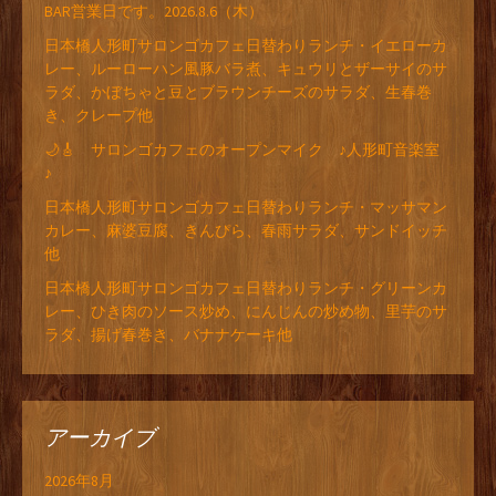
BAR営業日です。2026.8.6（木）
日本橋人形町サロンゴカフェ日替わりランチ・イエローカ
レー、ルーローハン風豚バラ煮、キュウリとザーサイのサ
ラダ、かぼちゃと豆とブラウンチーズのサラダ、生春巻
き、クレープ他
🌙🎸 サロンゴカフェのオープンマイク ♪人形町音楽室
♪
日本橋人形町サロンゴカフェ日替わりランチ・マッサマン
カレー、麻婆豆腐、きんぴら、春雨サラダ、サンドイッチ
他
日本橋人形町サロンゴカフェ日替わりランチ・グリーンカ
レー、ひき肉のソース炒め、にんじんの炒め物、里芋のサ
ラダ、揚げ春巻き、バナナケーキ他
アーカイブ
2026年8月