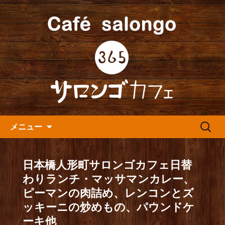
人形町の音楽カフェ『365カフェ』より
最新情報をお届けします。
人形町の『365(サロンゴ)カフ
ェ』よりお知らせ
コンテンツへ移動
検
メニュー
索:
日本橋人形町サロンゴカフェ日替
わりランチ・マッサマンカレー、
ピーマンの肉詰め、レンコンとズ
ッキーニの炒めもの、パウンドケ
ーキ他