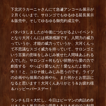
下北沢ラカーニャさんにて急遽アンコール展示が
２月くらいまで。サロンゴでもゆるゆる延長展示
＆販売中。そしてゆるゆる御売約成立中。
バタバタしましたが今後につながるよいイベント
となり大河くんには感謝感謝です。人間力の威力
っていうか、才能の威力っていうか、大河くんっ
て不思議なスゴイ威力を持っていて、サロンゴと
いう言葉の意味をしみじみ被せた人間味あふれる
人でした。サロンゴ＝何もない状態から愛の力で
創造する やっぱり愛なんだ！愛なんだよ世の
中！！と、コロナ後しみじみ思うのです。ライブ
の企画やら個展の企画やら、また何かとお世話に
なると思います！大河くんありがとう＆お疲れ様
＆ハッピーバースデー！
ランチも日々大忙し。今日はピーマンの肉詰め作
りました！単品でのご用意もありますのでご利用