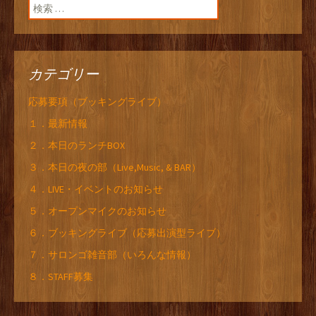
検索:
カテゴリー
応募要項（ブッキングライブ）
１．最新情報
２．本日のランチBOX
３．本日の夜の部（Live,Music, & BAR）
４．LIVE・イベントのお知らせ
５．オープンマイクのお知らせ
６．ブッキングライブ（応募出演型ライブ）
７．サロンゴ雑音部（いろんな情報）
８．STAFF募集