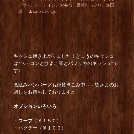
アウト、イートイン、お弁当、野菜たっぷり、無国
籍
cafe-salongo
キッシュ焼き上がりました！きょうのキッシュ
は”ベーコンとひよこ豆とパプリカのキッシュ”で
す♪
煮込みハンバーグも絶賛煮こみ中～～皆さまのお
越しをお待ちしております♬
オプションいろいろ
・スープ（￥１５０）
・パクチー（￥１００）