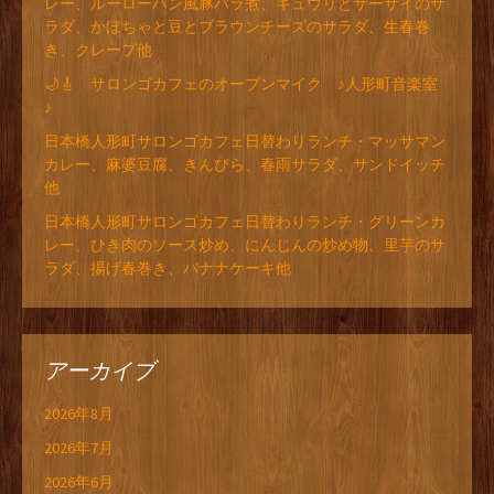
レー、ルーローハン風豚バラ煮、キュウリとザーサイのサ
ラダ、かぼちゃと豆とブラウンチーズのサラダ、生春巻
き、クレープ他
🌙🎸 サロンゴカフェのオープンマイク ♪人形町音楽室
♪
日本橋人形町サロンゴカフェ日替わりランチ・マッサマン
カレー、麻婆豆腐、きんぴら、春雨サラダ、サンドイッチ
他
日本橋人形町サロンゴカフェ日替わりランチ・グリーンカ
レー、ひき肉のソース炒め、にんじんの炒め物、里芋のサ
ラダ、揚げ春巻き、バナナケーキ他
アーカイブ
2026年8月
2026年7月
2026年6月