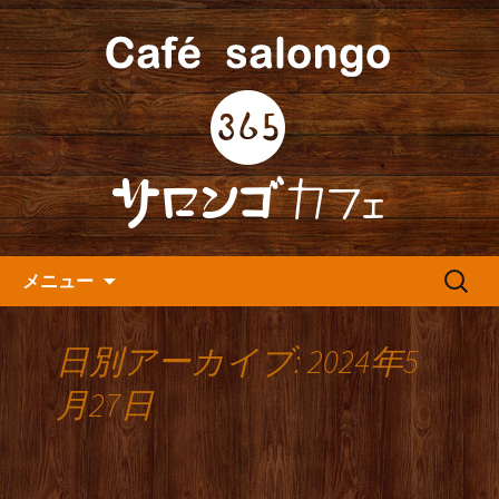
人形町の音楽カフェ『365カフェ』より
最新情報をお届けします。
人形町の『365(サロンゴ)カフ
ェ』よりお知らせ
コンテンツへ移動
検
メニュー
索:
日別アーカイブ: 2024年5
月27日