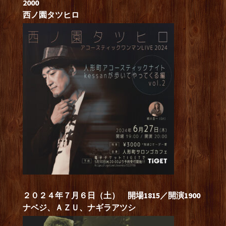
2000
西ノ園タツヒロ
２０２４年７月６日（土） 開場1815／開演1900
ナベジ、ＡＺＵ、ナギラアツシ