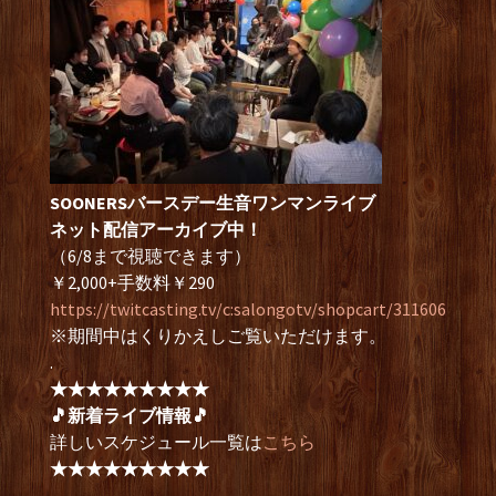
SOONERSバースデー生音ワンマンライブ
ネット配信アーカイブ中！
（6/8まで視聴できます）
￥2,000+手数料￥290
https://twitcasting.tv/c:salongotv/shopcart/311606
※期間中はくりかえしご覧いただけます。
.
★★★★★★★★★
🎵新着ライブ情報🎵
詳しいスケジュール一覧は
こちら
★★★★★★★★★