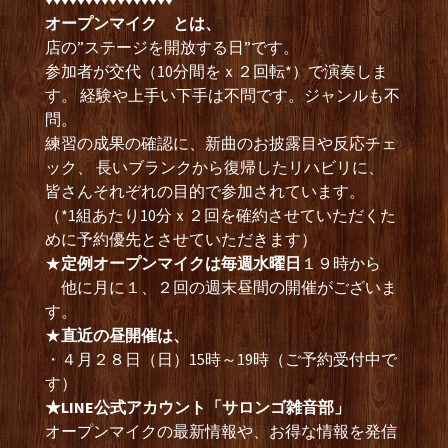
オープンマイク とは、
店の”ステージを開放する日”です。
参加者が交代（10分間をｘ２回転*）で演奏しま
す。 経験や上手い下手は不問です。ジャンルも不
問。
練習の成果の確認に、新曲のお披露目や反応チェ
ック、 長いブランクから復帰したリハビリに、
皆さんそれぞれの目的で参加されています。
（*1組あたり10分ｘ２回を確約させていただくた
めに予約優先とさせていただきます）
★
定例オープンマイクは毎週水曜日
１９時から
他に月に１、２回の週末昼間の開催がございま
す。
★
直近の昼開催は、
・４月２８日（日）15時～19時（ご予約受付中で
す）
★LINE公式アカウント「サロンゴ雑音部」
オープンマイクの最新情報や、お得な情報を発信