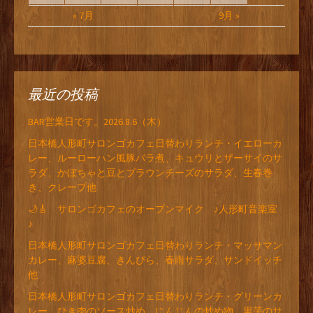
« 7月
9月 »
最近の投稿
BAR営業日です。2026.8.6（木）
日本橋人形町サロンゴカフェ日替わりランチ・イエローカ
レー、ルーローハン風豚バラ煮、キュウリとザーサイのサ
ラダ、かぼちゃと豆とブラウンチーズのサラダ、生春巻
き、クレープ他
🌙🎸 サロンゴカフェのオープンマイク ♪人形町音楽室
♪
日本橋人形町サロンゴカフェ日替わりランチ・マッサマン
カレー、麻婆豆腐、きんぴら、春雨サラダ、サンドイッチ
他
日本橋人形町サロンゴカフェ日替わりランチ・グリーンカ
レー、ひき肉のソース炒め、にんじんの炒め物、里芋のサ