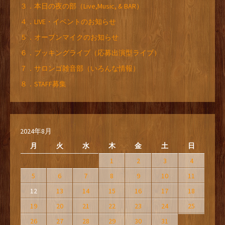
３．本日の夜の部（Live,Music, & BAR）
４．LIVE・イベントのお知らせ
５．オープンマイクのお知らせ
６．ブッキングライブ（応募出演型ライブ）
７．サロンゴ雑音部（いろんな情報）
８．STAFF募集
2024年8月
月
火
水
木
金
土
日
1
2
3
4
5
6
7
8
9
10
11
12
13
14
15
16
17
18
19
20
21
22
23
24
25
26
27
28
29
30
31