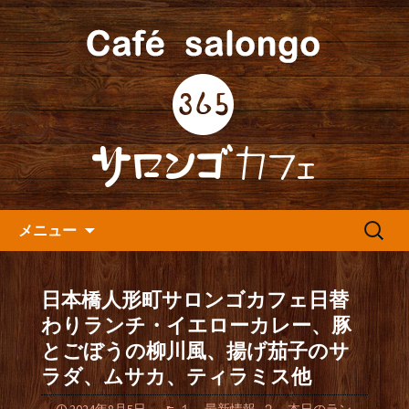
人形町の音楽カフェ『365カフェ』より
最新情報をお届けします。
人形町の『365(サロンゴ)カフ
ェ』よりお知らせ
コンテンツへ移動
検
メニュー
索:
日本橋人形町サロンゴカフェ日替
わりランチ・イエローカレー、豚
とごぼうの柳川風、揚げ茄子のサ
ラダ、ムサカ、ティラミス他