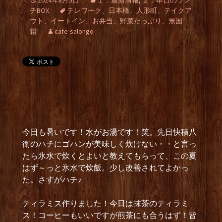
2024年8月5日
１．最新情報
,
２．本日のラン
チBOX
テレワーク、日本橋、人形町、テイクア
ウト、イートイン、お弁当、野菜たっぷり、無国
籍
cafe-salongo
今日も暑いです！水がお湯です！笑。先日快積八
衛のハチにゴハンが美味しく炊けない・・と言っ
たら氷水で炊くとよいと教えてもらって、この夏
はず～っと氷水で炊飯。少し改善されてよかっ
た。さすがハチ♪
ティラミス作りました！今日は抹茶のティラミ
ス！コーヒーもいいですが煎茶にも合うはず！皆