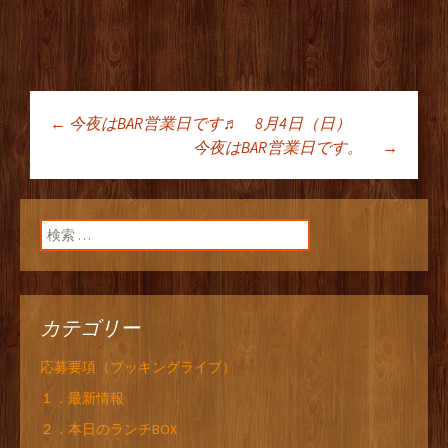
←
今夜はBAR営業日です♬ 8月4日（日）
投稿ナビゲーショ
今夜はBAR営業日です。
→
ン
検索:
カテゴリー
応募要項（ブッキングライブ）
１．最新情報
２．本日のランチBOX