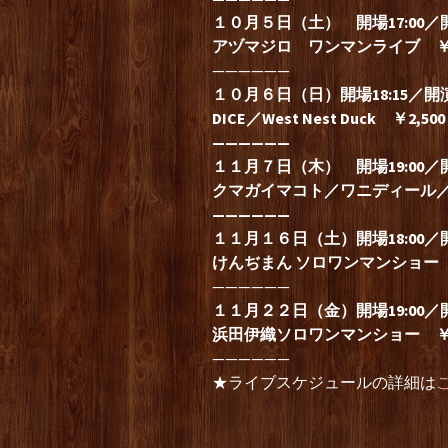
１０月５日（土） 開場17:00／開演
アヅマジロ ワンマンライブ ￥2
——————
１０月６日（日）開場18:15／開演1
DICE／West Nest Duck ￥2,
——————
１１月７日（木） 開場19:00／開演
クマガイマコト／ワニディール／シ
——————
１１月１６日（土）開場18:00／開演
けんぢまん ソロワンマンショー
——————
１１月２２日（金）開場19:00／開演
浜田伊織ソロワンマンショー
￥2
——————
★ライブスケジュールの詳細は