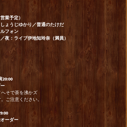
は営業予定）
美／しょうじゆかり／普通のたけだ
ノルフォン
員）／夜：ライブ伊地知玲奈（満員）
0:00
ダー
／へそで茶を沸かズ
す。ご注意ください。
:00
2オーダー