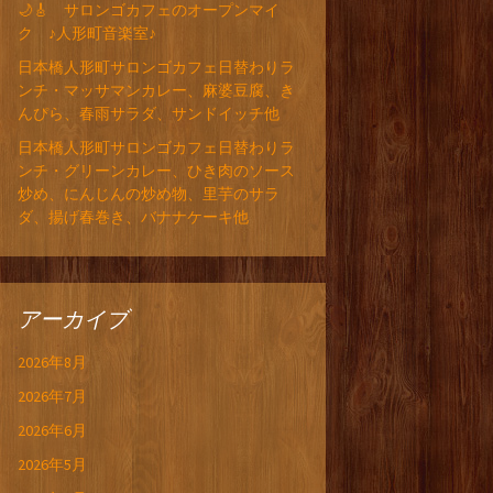
🌙🎸 サロンゴカフェのオープンマイ
ク ♪人形町音楽室♪
日本橋人形町サロンゴカフェ日替わりラ
ンチ・マッサマンカレー、麻婆豆腐、き
んぴら、春雨サラダ、サンドイッチ他
日本橋人形町サロンゴカフェ日替わりラ
ンチ・グリーンカレー、ひき肉のソース
炒め、にんじんの炒め物、里芋のサラ
ダ、揚げ春巻き、バナナケーキ他
アーカイブ
2026年8月
2026年7月
2026年6月
2026年5月