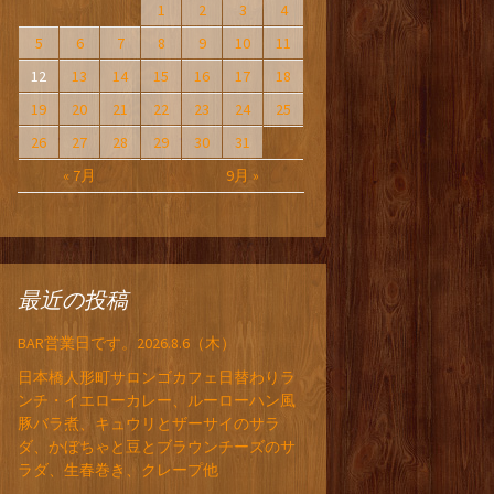
1
2
3
4
5
6
7
8
9
10
11
12
13
14
15
16
17
18
19
20
21
22
23
24
25
26
27
28
29
30
31
« 7月
9月 »
最近の投稿
BAR営業日です。2026.8.6（木）
日本橋人形町サロンゴカフェ日替わりラ
ンチ・イエローカレー、ルーローハン風
豚バラ煮、キュウリとザーサイのサラ
ダ、かぼちゃと豆とブラウンチーズのサ
ラダ、生春巻き、クレープ他