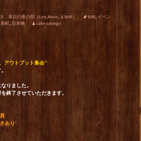
３．本日の夜の部（Live,Music, & BAR）
BAR
,
イベン
人形町
,
日本橋
cafe-salongo
、アウトプット集会”
す。
になりました。
付を終了させていただきます。
満員
空きあり