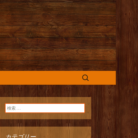
カフェ』よりお
検
索:
検索:
カテゴリー