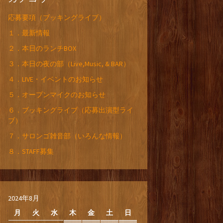
応募要項（ブッキングライブ）
１．最新情報
２．本日のランチBOX
３．本日の夜の部（Live,Music, & BAR）
４．LIVE・イベントのお知らせ
５．オープンマイクのお知らせ
６．ブッキングライブ（応募出演型ライ
ブ）
７．サロンゴ雑音部（いろんな情報）
８．STAFF募集
2024年8月
月
火
水
木
金
土
日