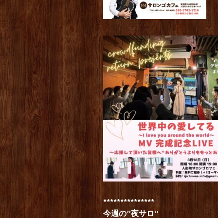
***************
今週の”夜サロ”