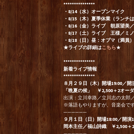
***************
・8/14（水）オープンマイク
・8/15（木）夏季休業（ランチ
・8/16（金）ライブ 朝原望
・8/17（土）ライブ 王様／ミ
・8/18（日）昼：オプマ（満
★ライブの詳細は
こちら
★
***************
新着ライブ情報
***************
８月２９日（木）開場19:00／開演2
「晩夏の候」 ￥2,500＋2オー
出演：立川幸路／立川志の太郎
※落語もやりますが、音楽会で
——————
９月１日（日）開場18:00／開演19
岡本主任／福山詩織 ￥2,500＋
——————