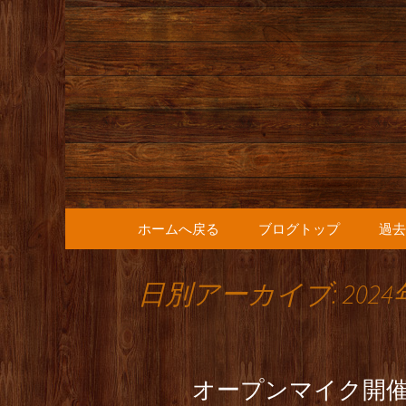
人形町の音楽カフェ『36
人形町の『
知らせ
コンテンツへ移動
ホームへ戻る
ブログトップ
過去
日別アーカイブ: 2024
オープンマイク開催