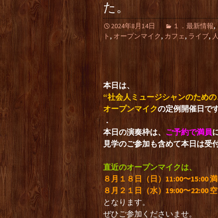
た。
2024年8月14日
１．最新情報
,
ト
,
オープンマイク
,
カフェ
,
ライブ
,
本日は、
“社会人ミュージシャンのための
オープンマイク
の定例開催日で
．
本日の演奏枠は、
ご予約で満員
見学のご参加も含めて本日は受
直近のオープンマイクは、
８月１８日（日）11:00〜15:00 
８月２１日（水）19:00〜22:00 
となります。
ぜひご参加くださいませ。