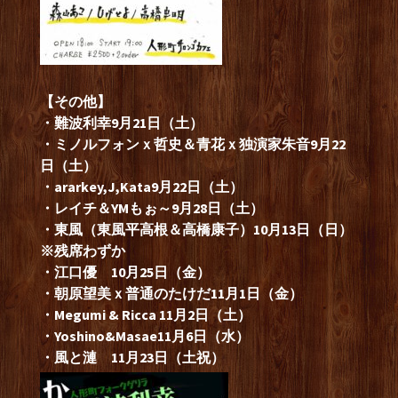
【その他】
・難波利幸9月21日（土）
・ミノルフォンｘ哲史＆青花ｘ独演家朱音9月22
日（土）
・ararkey,J,Kata9月22日（土）
・レイチ＆YMもぉ～9月28日（土）
・東風（東風平高根＆高橋康子）10月13日（日）
※残席わずか
・江口優 10月25日（金）
・朝原望美ｘ普通のたけだ11月1日（金）
・Megumi & Ricca 11月2日（土）
・Yoshino&Masae11月6日（水）
・風と漣 11月23日（土祝）