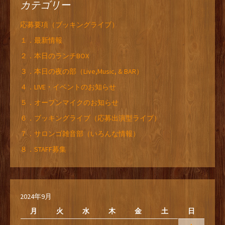
カテゴリー
応募要項（ブッキングライブ）
１．最新情報
２．本日のランチBOX
３．本日の夜の部（Live,Music, & BAR）
４．LIVE・イベントのお知らせ
５．オープンマイクのお知らせ
６．ブッキングライブ（応募出演型ライブ）
７．サロンゴ雑音部（いろんな情報）
８．STAFF募集
2024年9月
月
火
水
木
金
土
日