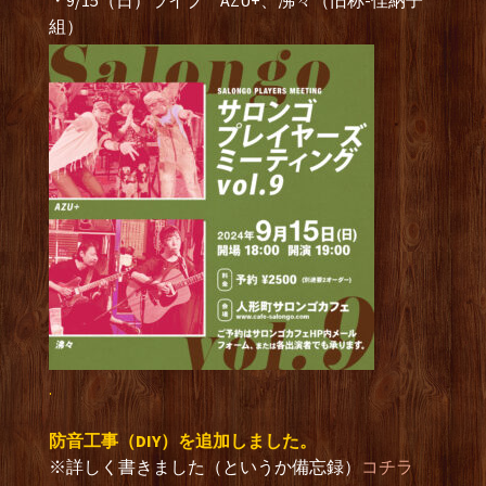
・9/15（日）ライブ AZU+、沸々（旧称-佳納子
組）
.
防音工事（DIY）を追加しました。
※詳しく書きました（というか備忘録）
コチラ