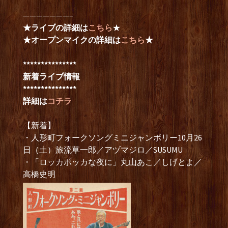
———————–
★ライブの詳細は
こちら
★
★オープンマイクの詳細は
こちら
★
***************
新着ライブ情報
***************
詳細は
コチラ
【新着】
・人形町フォークソングミニジャンボリー10月26
日（土）旅流草一郎／アヅマジロ／SUSUMU
・「ロッカポッカな夜に」丸山あこ／しげとよ／
高橋史明