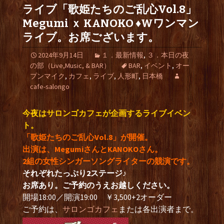
ライブ「歌姫たちのご乱心Vol.8」
Megumi ｘ KANOKO ♦Wワンマン
ライブ。お席ございます。
2024年9月14日
１．最新情報
,
３．本日の夜
の部（Live,Music, & BAR）
BAR
,
イベント
,
オー
プンマイク
,
カフェ
,
ライブ
,
人形町
,
日本橋
cafe-salongo
今夜はサロンゴカフェが企画するライブイベン
ト。
「歌姫たちのご乱心Vol.8」が開催。
出演は、MegumiさんとKANOKOさん。
2組の女性シンガーソングライターの競演です。
それぞれたっぷり2ステージ♪
お席あり。ご予約のうえお越しください。
開場18:00／開演19:00 ￥3,500+2オーダー
ご予約は、
サロンゴカフェ
または各出演者まで。