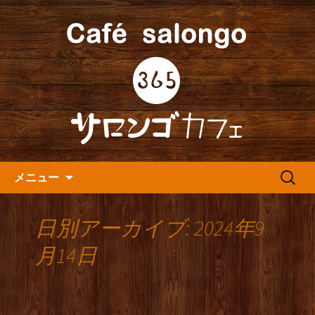
人形町の音楽カフェ『365カフェ』より
最新情報をお届けします。
人形町の『365(サロンゴ)カフ
ェ』よりお知らせ
コンテンツへ移動
検
メニュー
索:
日別アーカイブ: 2024年9
月14日