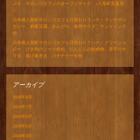
🌙🎸 サロンゴカフェのオープンマイク ♪人形町音楽室
♪
日本橋人形町サロンゴカフェ日替わりランチ・マッサマン
カレー、麻婆豆腐、きんぴら、春雨サラダ、サンドイッチ
他
日本橋人形町サロンゴカフェ日替わりランチ・グリーンカ
レー、ひき肉のソース炒め、にんじんの炒め物、里芋のサ
ラダ、揚げ春巻き、バナナケーキ他
アーカイブ
2026年8月
2026年7月
2026年6月
2026年5月
2026年4月