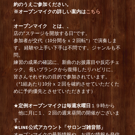
約のうえご参加ください。
※オープンマイクの詳しい案内は
こちら
.
オープンマイク とは、、
店の”ステージを開放する日”です。
参加者が交代（10分間をｘ２回転*）で演奏しま
す。 経験や上手い下手は不問です。ジャンルも不
問。
練習の成果の確認に、新曲のお披露目や反応チェ
ック、 長いブランクから復帰したリハビリに、
皆さんそれぞれの目的で参加されています。
（*1組あたり10分ｘ２回を確約させていただくた
めに予約優先とさせていただきます）
★
定例オープンマイクは毎週水曜日
１９時から
他に月に１、２回の週末昼間の開催がございま
す。
★LINE公式アカウント「サロンゴ雑音部」
オープンマイクの最新情報や、お得な情報を発信