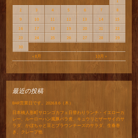
1
2
3
4
5
6
7
8
9
10
11
12
13
14
15
16
17
18
19
20
21
22
23
24
25
26
27
28
29
30
« 8月
10月 »
最近の投稿
BAR営業日です。2026.8.6（木）
日本橋人形町サロンゴカフェ日替わりランチ・イエローカ
レー、ルーローハン風豚バラ煮、キュウリとザーサイのサ
ラダ、かぼちゃと豆とブラウンチーズのサラダ、生春巻
き、クレープ他